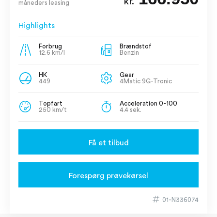
kr.
måneders leasing
Highlights
Forbrug
Brændstof
12.6 km/l
Benzin
HK
Gear
449
4Matic 9G-Tronic
Topfart
Acceleration 0-100
250 km/t
4.4 sek.
Få et tilbud
Forespørg prøvekørsel
01-N336074