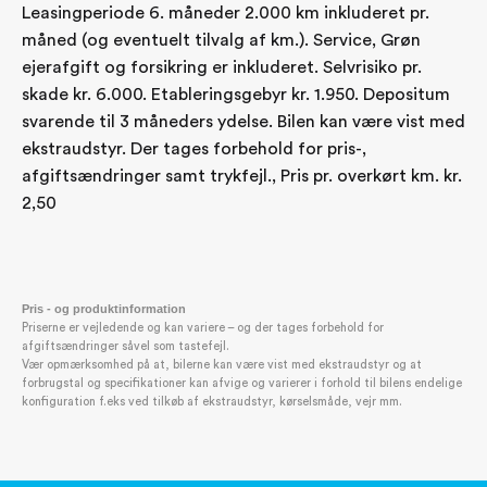
Leasingperiode 6. måneder 2.000 km inkluderet pr.
måned (og eventuelt tilvalg af km.). Service, Grøn
ejerafgift og forsikring er inkluderet. Selvrisiko pr.
skade kr. 6.000. Etableringsgebyr kr. 1.950. Depositum
svarende til 3 måneders ydelse. Bilen kan være vist med
ekstraudstyr. Der tages forbehold for pris-,
afgiftsændringer samt trykfejl., Pris pr. overkørt km. kr.
2,50
Pris - og produktinformation
Priserne er vejledende og kan variere – og der tages forbehold for
afgiftsændringer såvel som tastefejl.
Vær opmærksomhed på at, bilerne kan være vist med ekstraudstyr og at
forbrugstal og specifikationer kan afvige og varierer i forhold til bilens endelige
konfiguration f.eks ved tilkøb af ekstraudstyr, kørselsmåde, vejr mm.