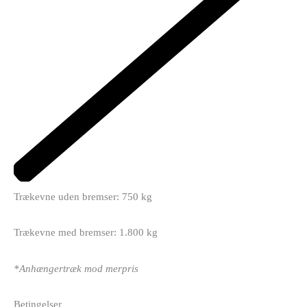
Trækevne uden bremser: 750 kg
Trækevne med bremser: 1.800 kg
*Anhængertræk mod merpris
Betingelser