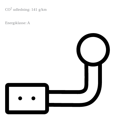
2
CO
udledning: 141 g/km
Energiklasse: A