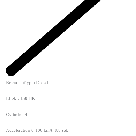
Brændstoftype: Diesel
Effekt: 150 HK
Cylindre: 4
Acceleration 0-100 km/t: 8.8 sek.