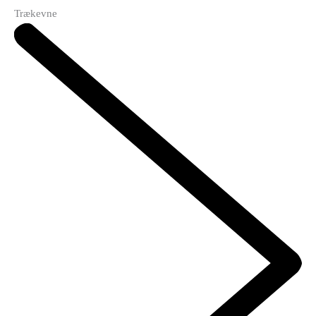
Trækevne