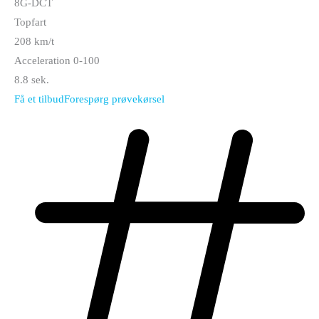
8G-DCT
Topfart
208 km/t
Acceleration 0-100
8.8 sek.
Få et tilbud
Forespørg prøvekørsel