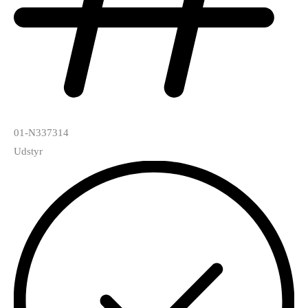
01-N337314
Udstyr