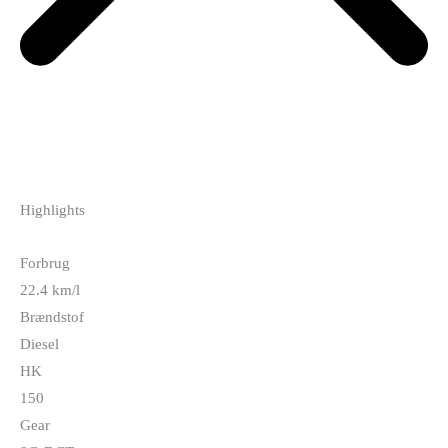
Highlights
Forbrug
22.4 km/l
Brændstof
Diesel
HK
150
Gear