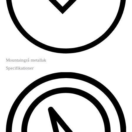
Mountaingrå metallak
Specifikationer