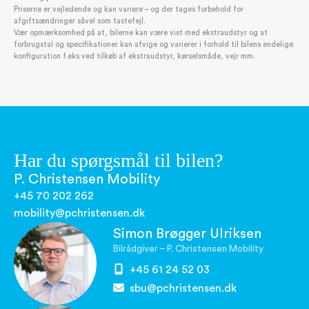
Priserne er vejledende og kan variere – og der tages forbehold for
afgiftsændringer såvel som tastefejl.
Vær opmærksomhed på at, bilerne kan være vist med ekstraudstyr og at
forbrugstal og specifikationer kan afvige og varierer i forhold til bilens endelige
konfiguration f.eks ved tilkøb af ekstraudstyr, kørselsmåde, vejr mm.
Har du spørgsmål til bilen?
P. Christensen Mobility
+45 70 202 262
mobility@pchristensen.dk
Simon Brøgger Ulriksen
Bilrådgiver – P. Christensen Mobility
+45 61 24 52 03
sbu@pchristensen.dk