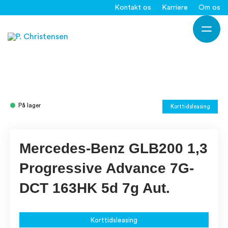
Gå
Kontakt os
Karriere
Om os
til
Ho
indholdet
På lager
Korttidsleasing
Mercedes-Benz GLB200 1,3
Progressive Advance 7G-
DCT 163HK 5d 7g Aut.
Korttidsleasing