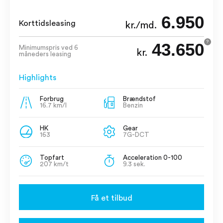
6.950
Korttidsleasing
kr./md.
43.650
?
Minimumspris ved 6
kr.
måneders leasing
Highlights
Forbrug
Brændstof
16.7 km/l
Benzin
HK
Gear
163
7G-DCT
Topfart
Acceleration 0-100
207 km/t
9.3 sek.
Få et tilbud