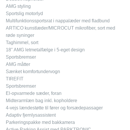
AMG styling
Sportslig motorlyd
Multifunktionssportsrat i nappalæder med fladbund
ARTICO kunstlæder/MICROCUT mikrofiber, sort med
røde syninger
Taghimmel, sort
18" AMG letmetalfælge i 5-eget design
Sportsbremser
AMG måtter
Sænket komfortundervogn
TIREFIT
Sportsbremser
El-opvarmede sæder, foran
Midterarmlæn bag inkl. kopholdere
4-vejs lændestøtte til fører og forsædepassager
Adaptiv fjernlysassistent
Parkeringspakke med bakkamera
Active Parking Assist med PARKTRONIC