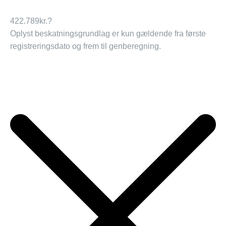
422.789
kr.
?
Oplyst beskatningsgrundlag er kun gældende fra første
registreringsdato og frem til genberegning.