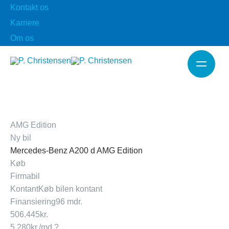
Gå
Kontakt os
til
Karriere
indholdet
Om os
Hov
AMG Edition
Ny bil
Mercedes-Benz A200 d AMG Edition
Køb
Firmabil
Kontant
Køb bilen kontant
Finansiering
96 mdr.
506.445
kr.
5.280
kr./md.
?