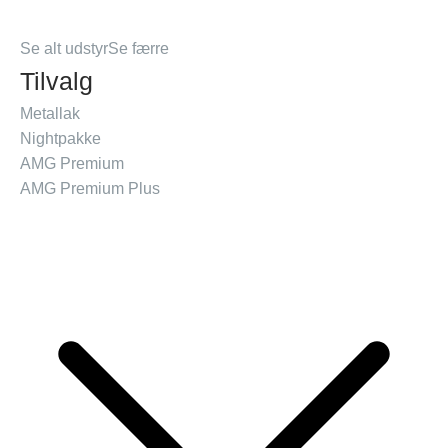
Se alt udstyr
Se færre
Tilvalg
Metallak
Nightpakke
AMG Premium
AMG Premium Plus