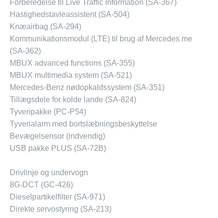
Forberedelse til Live Traffic Information (SA-367)
Hastighedstavleassistent (SA-504)
Knæairbag (SA-294)
Kommunikationsmodul (LTE) til brug af Mercedes me
(SA-362)
MBUX advanced functions (SA-355)
MBUX multimedia system (SA-521)
Mercedes-Benz nødopkaldssystem (SA-351)
Tillægsdele for kolde lande (SA-824)
Tyveripakke (PC-P54)
Tyverialarm med bortslæbningsbeskyttelse
Bevægelsensor (indvendig)
USB pakke PLUS (SA-72B)
Drivlinje og undervogn
8G-DCT (GC-426)
Dieselpartikelfilter (SA-971)
Direkte servostyring (SA-213)