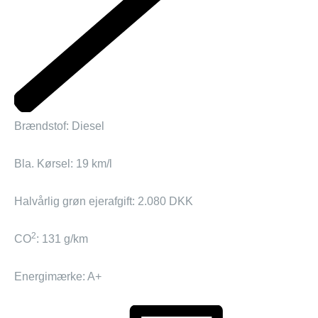
Brændstof: Diesel
Bla. Kørsel: 19 km/l
Halvårlig grøn ejerafgift: 2.080 DKK
2
CO
: 131 g/km
Energimærke: A+