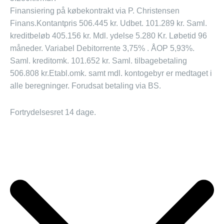
Finansiering på købekontrakt via P. Christensen
Finans.
Kontantpris 506.445 kr. Udbet. 101.289 kr. Saml.
kreditbeløb 405.156 kr. Mdl. ydelse 5.280 Kr. Løbetid 96
måneder. Variabel Debitorrente 3,75% . ÅOP 5,93%.
Saml. kreditomk. 101.652 kr. Saml. tilbagebetaling
506.808 kr.
Etabl.omk. samt mdl. kontogebyr er medtaget i
alle beregninger. Forudsat betaling via BS.
Fortrydelsesret 14 dage.