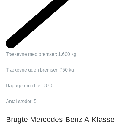
Trækevne med bremser: 1.600 kg
Trækevne uden bremser: 750 kg
Bagagerum i liter: 370 l
Antal sæder: 5
Brugte Mercedes-Benz A-Klasse