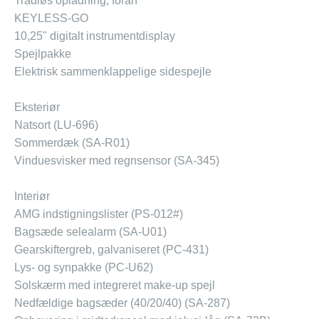
Trådløs opladning, foran
KEYLESS-GO
10,25" digitalt instrumentdisplay
Spejlpakke
Elektrisk sammenklappelige sidespejle
Eksteriør
Natsort (LU-696)
Sommerdæk (SA-R01)
Vinduesvisker med regnsensor (SA-345)
Interiør
AMG indstigningslister (PS-012#)
Bagsæde selealarm (SA-U01)
Gearskiftergreb, galvaniseret (PC-431)
Lys- og synpakke (PC-U62)
Solskærm med integreret make-up spejl
Nedfældige bagsæder (40/20/40) (SA-287)