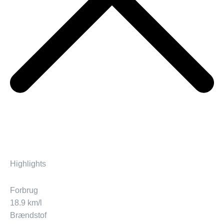
Highlights
Forbrug
18.9 km/l
Brændstof