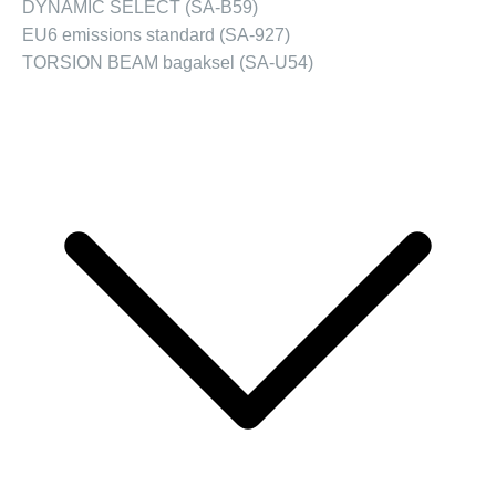
DYNAMIC SELECT (SA-B59)
EU6 emissions standard (SA-927)
TORSION BEAM bagaksel (SA-U54)