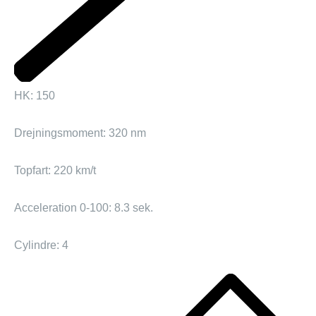
HK: 150
Drejningsmoment: 320 nm
Topfart: 220 km/t
Acceleration 0-100: 8.3 sek.
Cylindre: 4