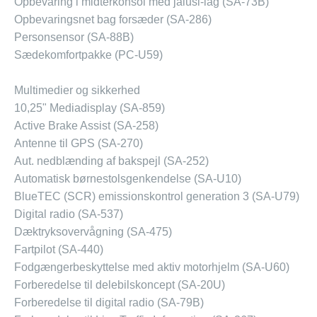
Opbevaring i midterkonsol med jalusi-låg (SA-73B)
Opbevaringsnet bag forsæder (SA-286)
Personsensor (SA-88B)
Sædekomfortpakke (PC-U59)
Multimedier og sikkerhed
10,25" Mediadisplay (SA-859)
Active Brake Assist (SA-258)
Antenne til GPS (SA-270)
Aut. nedblænding af bakspejl (SA-252)
Automatisk børnestolsgenkendelse (SA-U10)
BlueTEC (SCR) emissionskontrol generation 3 (SA-U79)
Digital radio (SA-537)
Dæktryksovervågning (SA-475)
Fartpilot (SA-440)
Fodgængerbeskyttelse med aktiv motorhjelm (SA-U60)
Forberedelse til delebilskoncept (SA-20U)
Forberedelse til digital radio (SA-79B)