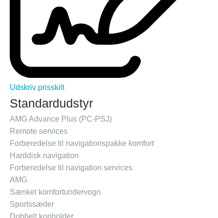
Udskriv prisskilt
Standardudstyr
AMG Advance Plus (PC-PSJ)
Remote services
Forberedelse til navigationspakke komfort
Harddisk navigation
Forberedelse til navigation services
AMG
Sænket komfortundervogn
Sportssæder
Dobbelt kopholder