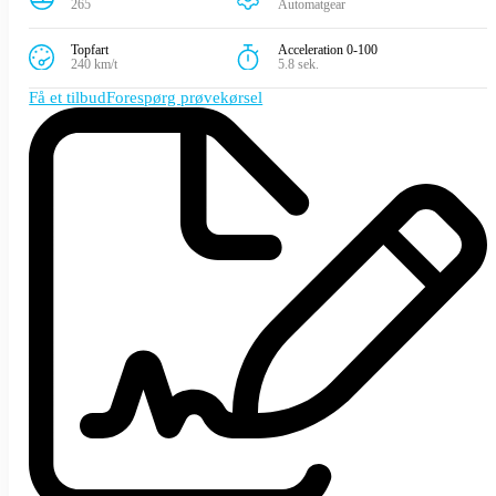
265
Automatgear
Topfart
Acceleration 0-100
240 km/t
5.8 sek.
Få et tilbud
Forespørg prøvekørsel