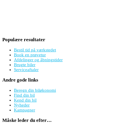
Populære resultater
Bestil tid på værkstedet
Book en prøvetur
Afdelinger og åbningstider
Brugte biler
Serviceaftaler
Andre gode links
Beregn din biløkonomi
Find din bil
Kend din bil
Nyheder
Kampagner
Måske leder du efter…