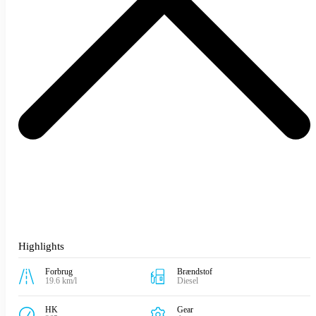
Highlights
Forbrug
Brændstof
19.6 km/l
Diesel
HK
Gear