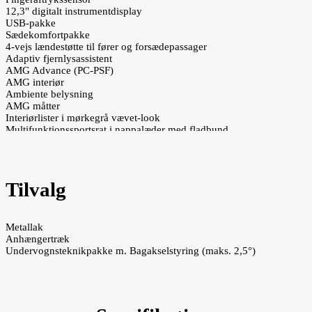
12,3" digitalt instrumentdisplay
USB-pakke
Sædekomfortpakke
4-vejs lændestøtte til fører og forsædepassager
Adaptiv fjernlysassistent
AMG Advance (PC-PSF)
AMG interiør
Ambiente belysning
AMG måtter
Interiørlister i mørkegrå vævet-look
Multifunktionssportsrat i nappalæder med fladbund
ARTICO kunstlæder på instrumentbord og dørsider (bæltelinje) i sort
ARTICO kunstlæder/DINAMICA mikrofibre, sort
AMG eksteriør
Tagrægling i aluminium
Tilvalg
AMG styling
Diamantgrill
Sportsbremser
18" AMG letmetalfælge i dobbelt 5-eget design
Metallak
Spejlpakke
Anhængertræk
Automatisk nedblændelig spejle indvendig og udvendig
Undervognsteknikpakke m. Bagakselstyring (maks. 2,5°)
Elektrisk sammenklappelige sidespejle
Projektion af Mercedes-Benz stjerne fra sidespejle
MBUX navigation Premium
Kommunikationsmodul (LTE) til brug af Mercedes me
Forberedelse til navigation services