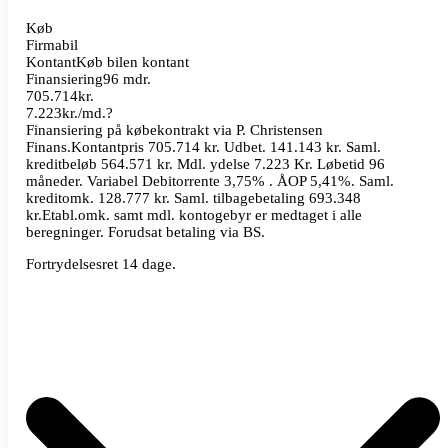
Køb
Firmabil
Kontant
Køb bilen kontant
Finansiering
96 mdr.
705.714
kr.
7.223
kr./md.
?
Finansiering på købekontrakt via P. Christensen
Finans.
Kontantpris 705.714 kr. Udbet. 141.143 kr. Saml.
kreditbeløb 564.571 kr. Mdl. ydelse 7.223 Kr. Løbetid 96
måneder. Variabel Debitorrente 3,75% . ÅOP 5,41%. Saml.
kreditomk. 128.777 kr. Saml. tilbagebetaling 693.348
kr.
Etabl.omk. samt mdl. kontogebyr er medtaget i alle
beregninger. Forudsat betaling via BS.
Fortrydelsesret 14 dage.