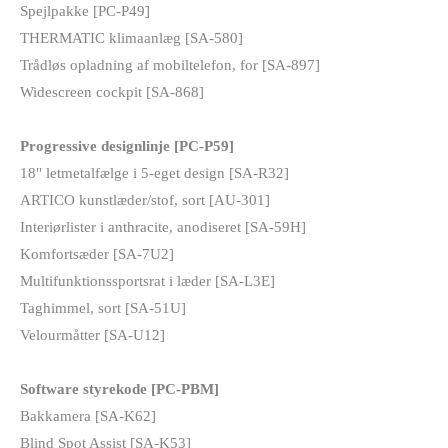
Spejlpakke [PC-P49]
THERMATIC klimaanlæg [SA-580]
Trådløs opladning af mobiltelefon, for [SA-897]
Widescreen cockpit [SA-868]
Progressive designlinje [PC-P59]
18" letmetalfælge i 5-eget design [SA-R32]
ARTICO kunstlæder/stof, sort [AU-301]
Interiørlister i anthracite, anodiseret [SA-59H]
Komfortsæder [SA-7U2]
Multifunktionssportsrat i læder [SA-L3E]
Taghimmel, sort [SA-51U]
Velourmåtter [SA-U12]
Software styrekode [PC-PBM]
Bakkamera [SA-K62]
Blind Spot Assist [SA-K53]