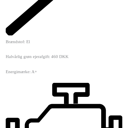
Brændstof: El
Halvårlig grøn ejerafgift: 460 DKK
Energimærke: A+