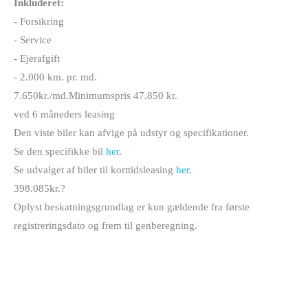
Inkluderet:
- Forsikring
- Service
- Ejerafgift
- 2.000 km. pr. md.
7.650
kr./md.
Minimumspris 47.850 kr.
ved 6 måneders leasing
Den viste biler kan afvige på udstyr og specifikationer.
Se den specifikke bil
her
.
Se udvalget af biler til korttidsleasing
her
.
398.085
kr.
?
Oplyst beskatningsgrundlag er kun gældende fra første
registreringsdato og frem til genberegning.