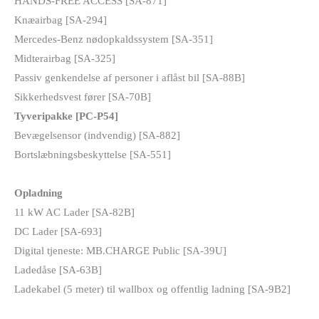
HANDS-FREE ACCESS [SA-871]
Knæairbag [SA-294]
Mercedes-Benz nødopkaldssystem [SA-351]
Midterairbag [SA-325]
Passiv genkendelse af personer i aflåst bil [SA-88B]
Sikkerhedsvest fører [SA-70B]
Tyveripakke [PC-P54]
Bevægelsensor (indvendig) [SA-882]
Bortslæbningsbeskyttelse [SA-551]
Opladning
11 kW AC Lader [SA-82B]
DC Lader [SA-693]
Digital tjeneste: MB.CHARGE Public [SA-39U]
Ladedåse [SA-63B]
Ladekabel (5 meter) til wallbox og offentlig ladning [SA-9B2]