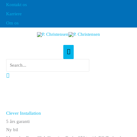
Gå
Kontakt os
til
Karriere
indholdet
Om os
Hovedmenu
Søg
efter:
Søg
Clever Installation
5 års garanti
Ny bil