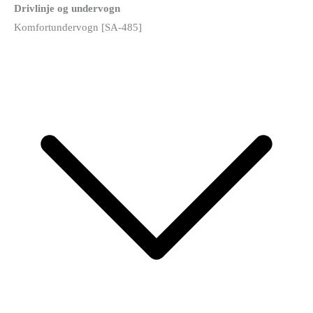
Drivlinje og undervogn
Komfortundervogn [SA-485]