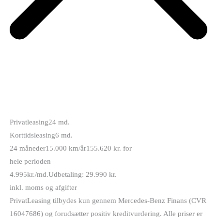
Privatleasing
24 md.
Korttidsleasing
6 md.
24 måneder
15.000 km/år
155.620 kr. for
hele perioden
4.995
kr./md.
Udbetaling: 29.990 kr.
inkl. moms og afgifter
PrivatLeasing tilbydes kun gennem Mercedes-Benz Finans (CVR
16047686) og forudsætter positiv kreditvurdering. Alle priser er