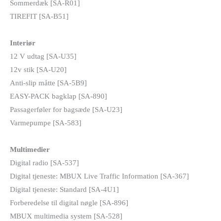
Sommerdæk [SA-R01]
TIREFIT [SA-B51]
Interiør
12 V udtag [SA-U35]
12v stik [SA-U20]
Anti-slip måtte [SA-5B9]
EASY-PACK bagklap [SA-890]
Passagerføler for bagsæde [SA-U23]
Varmepumpe [SA-583]
Multimedier
Digital radio [SA-537]
Digital tjeneste: MBUX Live Traffic Information [SA-367]
Digital tjeneste: Standard [SA-4U1]
Forberedelse til digital nøgle [SA-896]
MBUX multimedia system [SA-528]