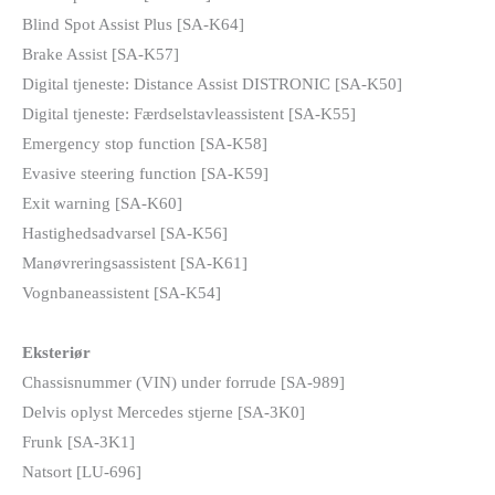
Blind Spot Assist Plus [SA-K64]
Brake Assist [SA-K57]
Digital tjeneste: Distance Assist DISTRONIC [SA-K50]
Digital tjeneste: Færdselstavleassistent [SA-K55]
Emergency stop function [SA-K58]
Evasive steering function [SA-K59]
Exit warning [SA-K60]
Hastighedsadvarsel [SA-K56]
Manøvreringsassistent [SA-K61]
Vognbaneassistent [SA-K54]
Eksteriør
Chassisnummer (VIN) under forrude [SA-989]
Delvis oplyst Mercedes stjerne [SA-3K0]
Frunk [SA-3K1]
Natsort [LU-696]