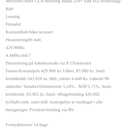
Mercedes-Benz CLA Shooting Brake 250+ with EQ Technology
Køb
Leasing
Firmabil
Kontant
Køb bilen kontant
Finansiering
96 mdr.
429.900
kr.
4.448
kr./md.
?
Finansiering på købekontrakt via P. Christensen
Finans.
Kontantpris 429.900 kr. Udbet. 85.980 kr. Saml.
kreditbeløb 343.920 kr. Mdl. ydelse 4.448 Kr. Løbetid 96
måneder. Variabel Debitorrente 3,24% . ÅOP 5,71%. Saml.
kreditomk. 83.062 kr. Saml. tilbagebetaling 426.982
kr.
Etabl.omk. samt mdl. kontogebyr er medtaget i alle
beregninger. Forudsat betaling via BS.
Fortrydelsesret 14 dage.