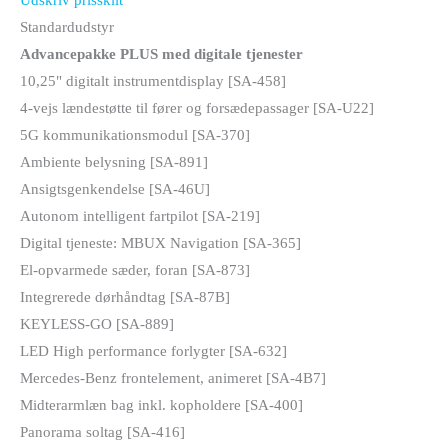
Standardudstyr
Advancepakke PLUS med digitale tjenester
10,25" digitalt instrumentdisplay [SA-458]
4-vejs lændestøtte til fører og forsædepassager [SA-U22]
5G kommunikationsmodul [SA-370]
Ambiente belysning [SA-891]
Ansigtsgenkendelse [SA-46U]
Autonom intelligent fartpilot [SA-219]
Digital tjeneste: MBUX Navigation [SA-365]
El-opvarmede sæder, foran [SA-873]
Integrerede dørhåndtag [SA-87B]
KEYLESS-GO [SA-889]
LED High performance forlygter [SA-632]
Mercedes-Benz frontelement, animeret [SA-4B7]
Midterarmlæn bag inkl. kopholdere [SA-400]
Panorama soltag [SA-416]