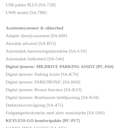
USB pakke PLUS [SA-72B]
UWB modul [SA-7B8]
Assistentsystemer & sikkerhed
Adaptiv fjernlysassistent [SA-608]
Akustisk advarsel [SA-B53]
Automatisk børnestolsgenkendelse [SA-U10]
Automatisk fartkontrol [SA-546]
Digital tjeneste: MB.DRIVE PARKING ASSIST [PC-P44]
Digital tjeneste: Parking Assist [SA-K70]
Digital tjeneste: PARKTRONIC [SA-K69]
Digital tjeneste: Restart function [SA-K33]
Digital tjeneste: Rutebaseret farttilpasning [SA-K34]
Dæktryksovervågning [SA-475]
Fodgængerbeskyttelse med aktiv motorhjelm [SA-U60]
KEYLESS-GO komfortpakke [PC-P17]