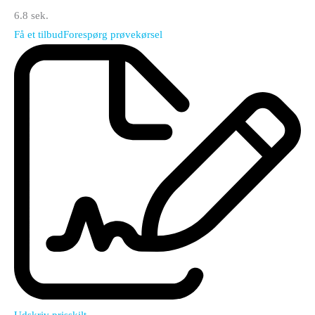
6.8 sek.
Få et tilbud
Forespørg prøvekørsel
Udskriv prisskilt