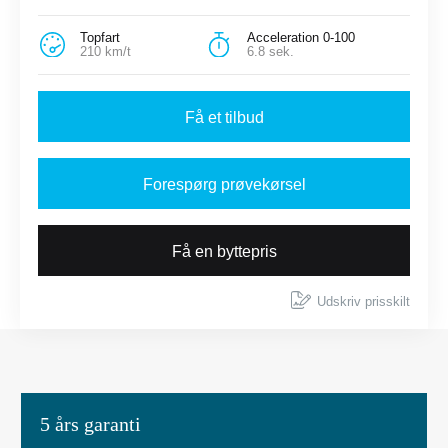
Topfart
Acceleration 0-100
210 km/t
6.8 sek.
Få et tilbud
Forespørg prøvekørsel
Få en byttepris
Udskriv prisskilt
5 års garanti