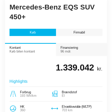
Mercedes-Benz EQS SUV
450+
Køb
Firmabil
Kontant
Finansiering
Køb bilen kontant
96 mdr.
1.339.042
kr.
Highlights
Forbrug
Brændstof
193 Wh/km
El
HK
El-rækkevidde (WLTP)
360
703 km