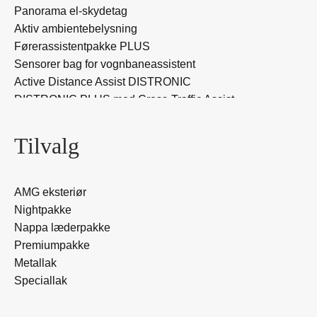
Panorama el-skydetag
Aktiv ambientebelysning
Førerassistentpakke PLUS
Sensorer bag for vognbaneassistent
Active Distance Assist DISTRONIC
DISTRONIC PLUS med Cross-Traffic Assist
Færdselstavleassistent
Automatisk fartkontrol
Tilvalg
PRE-SAFE® Impulse Side
Undvigemanøvre assistent
MBUX augmented reality til navigation
AMG eksteriør
Opbevaringsrum under midterkonsol
Nightpakke
Parkeringspakke med 360° kamera
Nappa læderpakke
Active Parking Assist med PARKTRONIC
Premiumpakke
360° kamera
Metallak
DIGITAL LIGHT
Speciallak
Adaptiv fjernlysassistent Plus
Lysstribe, for