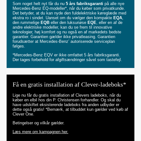
Som noget helt nyt får du nu
5 års fabriksgaranti
på alle nye
Mercedes-Benz EQ-modeller*, når du køber som privatkunde.
Det betyder, at du kan nyde den fuldelektriske køreglæde med
ekstra ro i sindet. Uanset om du vælger den kompakte
EQA
,
den rummelige
EQB
eller den luksuriøse
EQE
, eller en af de
andre elektriske modeller, kan du se frem til innovative
teknologier, høj komfort og nu også en af markedets bedste
garantier. Garantien gælder ikke privatleasing. Garantien
forudsætter at Mercedes-Benz’ autoriserede serviceplan
følges.
*Mercedes-Benz EQV er ikke omfattet 5 års fabriksgaranti.
Der tages forbehold for afgiftsændringer såvel som tastefejl.
Få en gratis installation af Clever-ladeboks*
Lige nu får du gratis installation af Clevers ladeboks, når du
køber en elbil hos din P. Christensen forhandler. Og skal du
have udskiftet eksisterende ladeboks fra anden udbyder er
dette også gratis! *Bemærk, at tilbuddet kun gælder ved køb af
Clever One.
Betingelser og vilkår gælder.
Læs mere om kampagnen her.