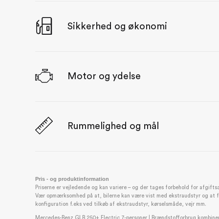
Standardpakke [PC-PDA]
10,25" digitalt instrumentdisplay [SA-458]
Sikkerhed og økonomi
14" mediadisplay [SA-868]
4-vejs lændestøtte til fører og forsædepassager
[SA-U22]
5G kommunikationsmodul [SA-370]
Motor og ydelse
Ansigtsgenkendelse [SA-46U]
Digital Extra: MBUX Navigation [SA-365]
EASY-PACK bagklap [SA-890]
El-opvarmede sæder, foran [SA-873]
Rummelighed og mål
Kamera [SA-219]
LED High performance forlygter [SA-632]
Mercedes-Benz frontelement, animeret [SA-4B7]
Panoramatag [SA-416]
Spejlpakke [PC-P49]
Pris - og produktinformation
Priserne er vejledende og kan variere – og der tages forbehold for afgifts
THERMATIC klimaanlæg [SA-580]
Vær opmærksomhed på at, bilerne kan være vist med ekstraudstyr og at forb
konfiguration f.eks ved tilkøb af ekstraudstyr, kørselsmåde, vejr mm.
Eksteriør
Mercedes-Benz GLB 250+ Electric 7-personer | Brændstofforbrug kombiner