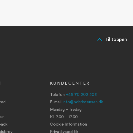
Til toppen
T
KUNDECENTER
Telefon
+45 70 202 203
ted
E-mail
info@pchristensen.dk
Mandag – fredag
ur
Kl. 7.30 – 17.30
back
Cookie Information
edsbrev
Privatlivspolitik