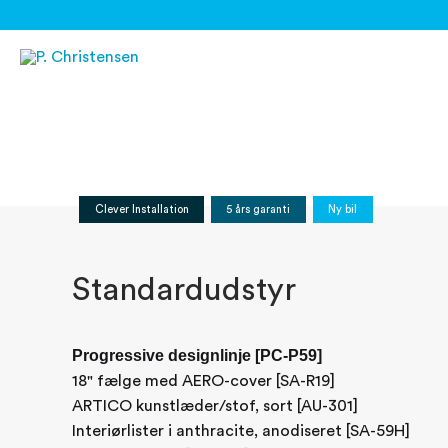
Gå
til
indholdet
Clever Installation
5 års garanti
Ny bil
Standardudstyr
Progressive designlinje [PC-P59]
18" fælge med AERO-cover [SA-R19]
ARTICO kunstlæder/stof, sort [AU-301]
Interiørlister i anthracite, anodiseret [SA-59H]