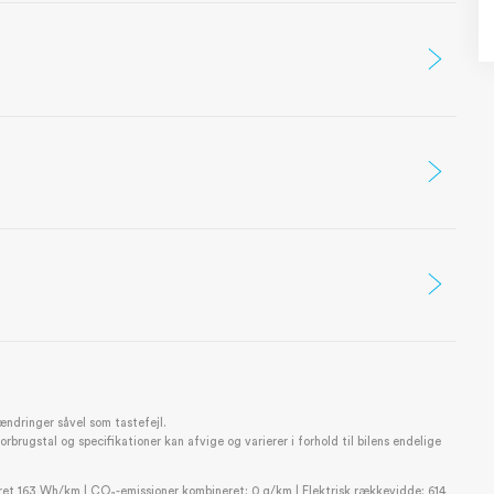
ændringer såvel som tastefejl.
rugstal og specifikationer kan afvige og varierer i forhold til bilens endelige
et 163 Wh/km | CO₂-emissioner kombineret: 0 g/km | Elektrisk rækkevidde: 614