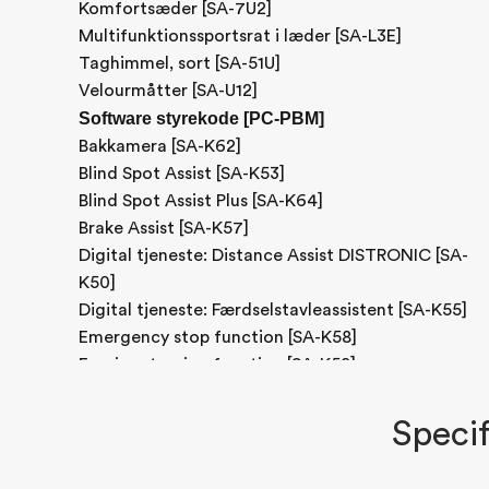
Komfortsæder [SA-7U2]
Multifunktionssportsrat i læder [SA-L3E]
Taghimmel, sort [SA-51U]
Velourmåtter [SA-U12]
Software styrekode [PC-PBM]
Bakkamera [SA-K62]
Blind Spot Assist [SA-K53]
Blind Spot Assist Plus [SA-K64]
Brake Assist [SA-K57]
Digital tjeneste: Distance Assist DISTRONIC [SA-
K50]
Digital tjeneste: Færdselstavleassistent [SA-K55]
Emergency stop function [SA-K58]
Evasive steering function [SA-K59]
Exit warning [SA-K60]
Hastighedsadvarsel [SA-K56]
Specif
Manøvreringsassistent [SA-K61]
Vognbaneassistent [SA-K54]