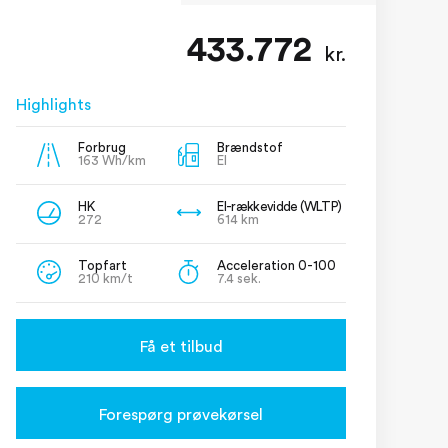
433.772
kr.
Highlights
Forbrug
Brændstof
163 Wh/km
El
HK
El-rækkevidde (WLTP)
272
614 km
Topfart
Acceleration 0-100
210 km/t
7.4 sek.
Få et tilbud
Forespørg prøvekørsel