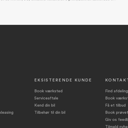
EKSISTERENDE KUNDE
KONTAK
Book værksted
Find afdeling
Serviceaftale
Book værks
Kend din bil
Få et tilbud
leasing
Tilbehør til din bil
Book prøvet
Giv os feed
Tilmeld nyh