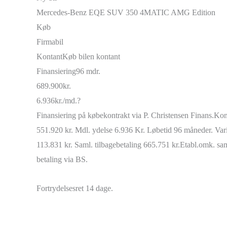
Mercedes-Benz EQE SUV 350 4MATIC AMG Edition
Køb
Firmabil
Kontant
Køb bilen kontant
Finansiering
96 mdr.
689.900
kr.
6.936
kr./md.
?
Finansiering på købekontrakt via P. Christensen Finans.
Kont
551.920 kr. Mdl. ydelse 6.936 Kr. Løbetid 96 måneder. Va
113.831 kr. Saml. tilbagebetaling 665.751 kr.
Etabl.omk. sam
betaling via BS.
Fortrydelsesret 14 dage.