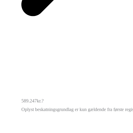
589.247
kr.
?
Oplyst beskatningsgrundlag er kun gældende fra første regis