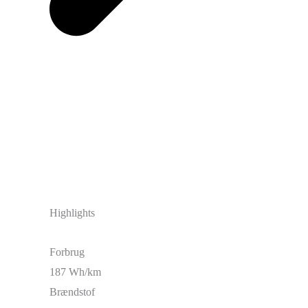
Highlights
Forbrug
187 Wh/km
Brændstof