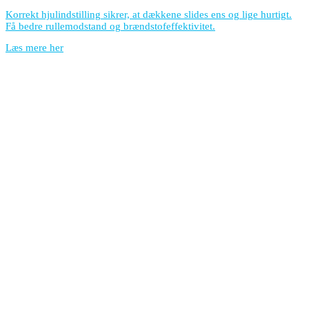
Korrekt hjulindstilling sikrer, at dækkene slides ens og lige hurtigt.
Få bedre rullemodstand og brændstofeffektivitet.
Læs mere her