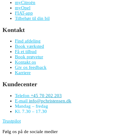
myCitroën
myOpel
FIAT-app
Tilbehør til din bil
Kontakt
Find afdeling
Book værksted
Få et tilbud
Book prøvetur
Kontakt os
Giv os feedback
Karriere
Kundecenter
Telefon
+45 70 202 203
E-mail
info@pchristensen.dk
Mandag – fredag
Kl. 7.30 – 17.30
Trustpilot
Følg os på de sociale medier