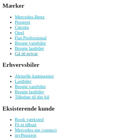
Mærker
Mercedes-Benz
Peugeot
Citroën
Opel
Fiat Professional
Brugte varebiler
Brugte lastbiler
Gå til privat
Erhvervsbiler
Aktuelle kampagner
Lastbiler
Brugte varebiler
Brugte lastbiler
Tilbehør til din bil
Eksisterende kunde
Book værksted
Få et tilbud
Mercedes me connect
myPeugeot