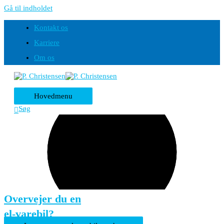
Gå til indholdet
Kontakt os
Karriere
Om os
Hovedmenu
Søg
Overvejer du en
el-varebil?