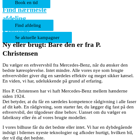
Book en tid
Find nærmeste
afdeling
Find afdeling
Kampagner
Se aktuelle kampagner
Ny eller brugt: Bare den er fra P.
Christensen
Du vælger en erhvervsbil fra Mercedes-Benz, når du ønsker den
bedste køreoplevelse. Intet mindre. Alle vores nye som brugte
erhvervsbiler giver dig en særdeles effektiv og meget sikker kørsel.
En viden, vi har, udelukkende på grund af erfaring.
Hos P. Christensen har vi haft Mercedes-Benz mellem hænderne
siden 1924.
Det betyder, at du får en særdeles kompetence rådgivning i alle faser
af dit køb. En rådgivning, som starter før, du lægger dig fast på den
erhvervsbil, der tilgodeser dine behov. Uanset om du vælger en
fabriksny eller én af vores brugte modeller.
I vores bilhuse får du det bedste eller intet. Vi har en dybdegående
indsigt i bilernes nyeste teknologier og afkoder hurtigt, hvilken bil,
der vil dig det bedste.