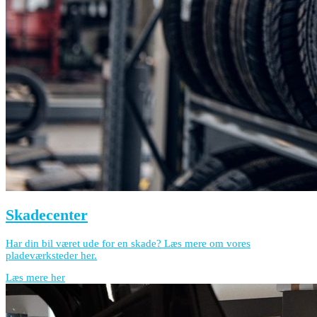
Skadecenter
Har din bil været ude for en skade? Læs mere om vores
pladeværksteder her.
Læs mere her