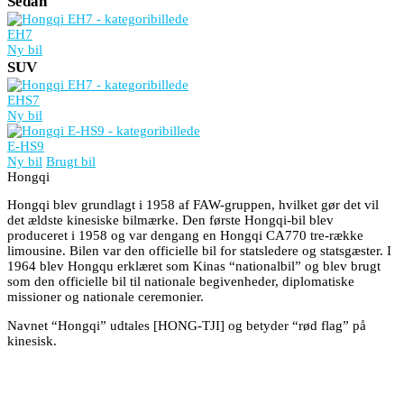
Sedan
EH7
Ny bil
SUV
EHS7
Ny bil
E-HS9
Ny bil
Brugt bil
Hongqi
Hongqi blev grundlagt i 1958 af FAW-gruppen, hvilket gør det vil
det ældste kinesiske bilmærke. Den første Hongqi-bil blev
produceret i 1958 og var dengang en Hongqi CA770 tre-række
limousine. Bilen var den officielle bil for statsledere og statsgæster. I
1964 blev Hongqu erklæret som Kinas “nationalbil” og blev brugt
som den officielle bil til nationale begivenheder, diplomatiske
missioner og nationale ceremonier.
Navnet “Hongqi” udtales [HONG-TJI] og betyder “rød flag” på
kinesisk.