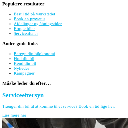
Populære resultater
Bestil tid på værkstedet
Book en prøvetur
Afdelinger og åbningstider
Brugte biler
Serviceaftaler
Andre gode links
Beregn din biløkonomi
Find din bil
Kend din bil
Nyheder
Kampagner
Måske leder du efter…
Serviceeftersyn
Trænger din bil til at komme til et service? Book en tid lige her.
Læs mere her