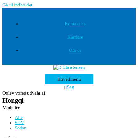
Gå til indholdet
Kontakt os
Karriere
Om os
Hovedmenu
Søg
Oplev vores udvalg af
Hongqi
Modeller
Alle
SUV
Sedan