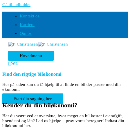
Gå til indholdet
Kontakt os
Karriere
Om os
Hovedmenu
Søg
Find den
rigtige
biløkonomi
Her på siden kan du få hjælp til at finde en bil der passer med din
økonomi.
Start din søgning her
Kender du din biløkonomi?
Har du svært ved at overskue, hvor meget en bil koster i ejerafgift,
brændstof og lån? Lad os hjælpe – prøv vores beregner! Indtast din
biløkonomi her.