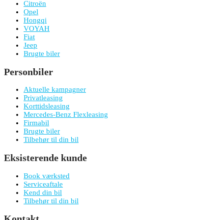
Citroën
Opel
Hongqi
VOYAH
Fiat
Jeep
Brugte biler
Personbiler
Aktuelle kampagner
Privatleasing
Korttidsleasing
Mercedes-Benz Flexleasing
Firmabil
Brugte biler
Tilbehør til din bil
Eksisterende kunde
Book værksted
Serviceaftale
Kend din bil
Tilbehør til din bil
Kontakt