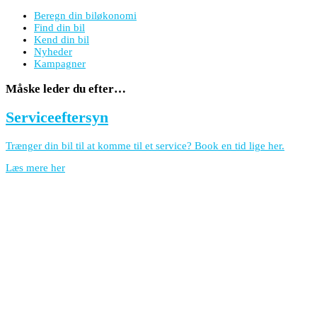
Beregn din biløkonomi
Find din bil
Kend din bil
Nyheder
Kampagner
Måske leder du efter…
Serviceeftersyn
Trænger din bil til at komme til et service? Book en tid lige her.
Læs mere her