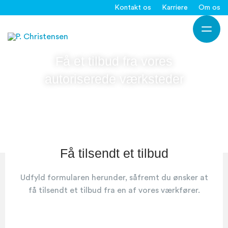
Gå
Kontakt os
Karriere
Om os
til
Ho
indholdet
Få et tilbud fra vores
autoriserede værksteder
Få tilsendt et tilbud
Udfyld formularen herunder, såfremt du ønsker at
få tilsendt et tilbud fra en af vores værkfører.