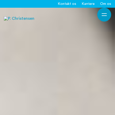
Gå
Kontakt os
Karriere
Om os
til
Ho
indholdet