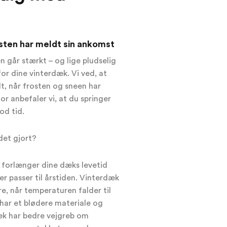
osten har meldt sin ankomst
n går stærkt – og lige pludselig
or dine vinterdæk. Vi ved, at
lt, når frosten og sneen har
r anbefaler vi, at du springer
od tid.
det gjort?
 forlænger dine dæks levetid
r passer til årstiden. Vinterdæk
e, når temperaturen falder til
 har et blødere materiale og
æk har bedre vejgreb om