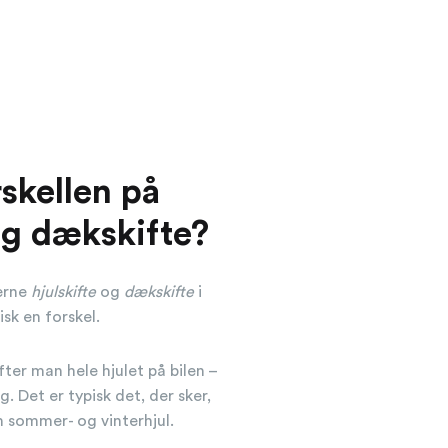
skellen på
og dækskifte?
erne
hjulskifte
og
dækskifte
i
sk en forskel.
ter man hele hjulet på bilen –
. Det er typisk det, der sker,
m sommer- og vinterhjul.