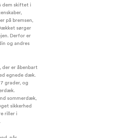
 dem skiftet i
genskaber,
er på bremsen,
 Dækket sørger
jen. Derfor er
 din og andres
, der er åbenbart
 med egnede dæk.
 7 grader, og
terdæk.
 end sommerdæk,
øget sikkerhed
riller i
.
nd, når