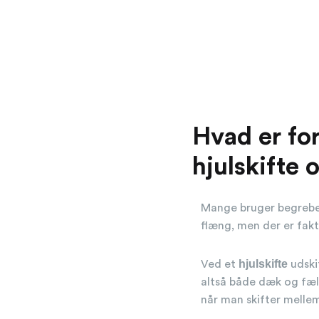
Hvad er for
hjulskifte 
Mange bruger begreb
flæng, men der er fakti
hjulskifte
Ved et
udskif
altså både dæk og fælg
når man skifter melle