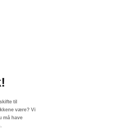
!
kifte til
kkene være? Vi
u må have
.