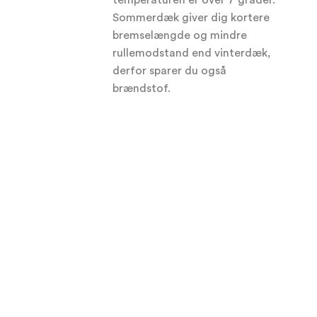
temperaturen er over 7 grader.
Sommerdæk giver dig kortere
bremselængde og mindre
rullemodstand end vinterdæk,
derfor sparer du også
brændstof.