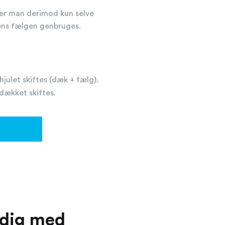
er man derimod kun selve
ns fælgen genbruges.
hjulet skiftes (dæk + fælg).
dækket skiftes.
 dig med