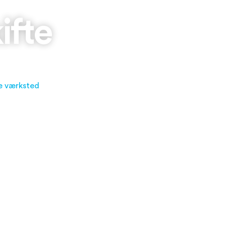
ifte
e værksted