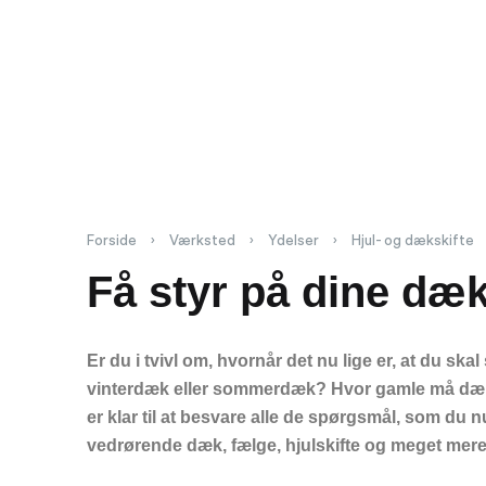
Forside
›
Værksted
›
Ydelser
›
Hjul- og dækskifte
Få styr på dine dæk
Er du i tvivl om, hvornår det nu lige er, at du skal s
vinterdæk eller sommerdæk? Hvor gamle må dæ
er klar til at besvare alle de
spørgsmål, som du n
vedrørende dæk, fælge, hjulskifte og meget
mere