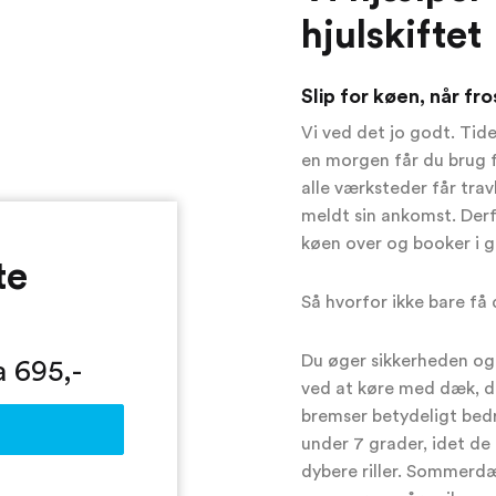
hjulskiftet
Slip for køen, når fr
Vi ved det jo godt. Tide
en morgen får du brug f
alle værksteder får trav
meldt sin ankomst. Derfo
køen over og booker i g
te
Så hvorfor ikke bare få 
Du øger sikkerheden og
a 695,-
ved at køre med dæk, de
bremser betydeligt bedr
under 7 grader, idet de
dybere riller. Sommerd