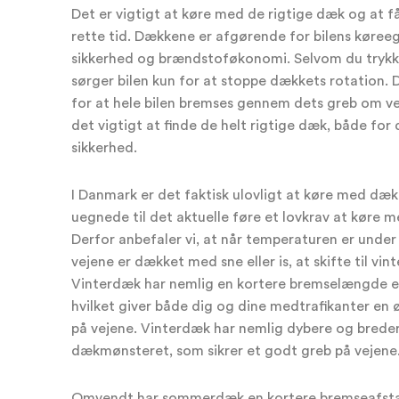
Det er vigtigt at køre med de rigtige dæk og at få
rette tid. Dækkene er afgørende for bilens køree
sikkerhed og brændstoføkonomi. Selvom du trykk
sørger bilen kun for at stoppe dækkets rotation.
for at hele bilen bremses gennem dets greb om ve
det vigtigt at finde de helt rigtige dæk, både for
sikkerhed.
I Danmark er det faktisk ulovligt at køre med dæk
uegnede til det aktuelle føre et lovkrav at køre
Derfor anbefaler vi, at når temperaturen er under
vejene er dækket med sne eller is, at skifte til vin
Vinterdæk har nemlig en kortere bremselængde
hvilket giver både dig og dine medtrafikanter en 
på vejene. Vinterdæk har nemlig dybere og bredere 
dækmønsteret, som sikrer et godt greb på vejene
Omvendt har sommerdæk en kortere bremseafsta