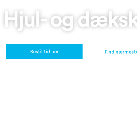
Hjul- og dæksk
Bestil tid her
Find nærmest