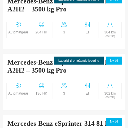
Mercedes-Benz eSprinter 320 81 Kwh
A2H2 – 3500 kg Pro
Automatgear
204 HK
3
El
304 km
(WLTP)
Mercedes-Benz eSprinter 314 81 Kwh
Lagerbil til omgående levering
Ny bil
A2H2 – 3500 kg Pro
Automatgear
136 HK
3
El
302 km
(WLTP)
Mercedes-Benz eSprinter 314 81 Kwh
Ny bil