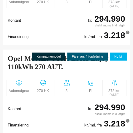
Automatgear
270 HK
3
El
378 km
(WLTP)
294.990
Kontant
kr.
ekskl. moms inkl. afgift
3.218
?
Finansiering
kr./md. fra
Opel Movano-e 35H L3H2 Enjoy
Kampagnemodel
Få et års fri opladning
Ny bil
110kWh 270 AUT.
Automatgear
270 HK
3
El
378 km
(WLTP)
294.990
Kontant
kr.
ekskl. moms inkl. afgift
3.218
?
Finansiering
kr./md. fra