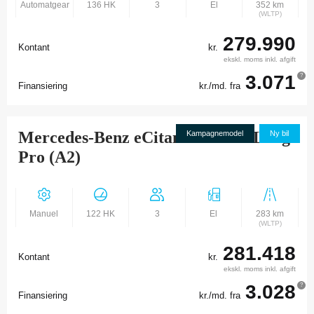
Automatgear
136 HK
3
El
352 km
(WLTP)
279.990
Kontant
kr.
ekskl. moms inkl. afgift
3.071
?
Finansiering
kr./md. fra
Mercedes-Benz eCitan 112 KSV Lang
Kampagnemodel
Ny bil
Pro (A2)
Manuel
122 HK
3
El
283 km
(WLTP)
281.418
Kontant
kr.
ekskl. moms inkl. afgift
3.028
?
Finansiering
kr./md. fra