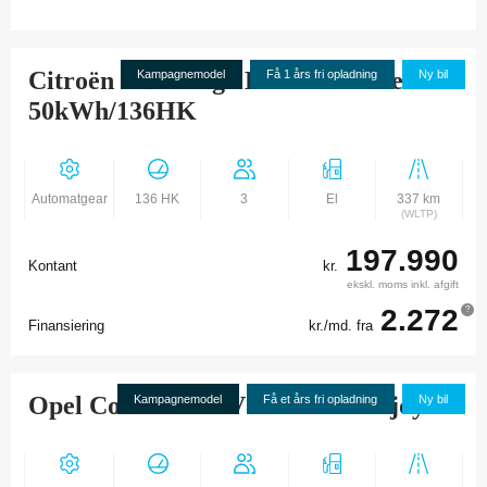
Citroën ë-Berlingo L1 Masterline
Kampagnemodel
Få 1 års fri opladning
Ny bil
50kWh/136HK
Automatgear
136 HK
3
El
337 km
(WLTP)
197.990
Kontant
kr.
ekskl. moms inkl. afgift
2.272
?
Finansiering
kr./md. fra
Opel Combo-e L1V1 50 kWh Enjoy
Kampagnemodel
Få et års fri opladning
Ny bil