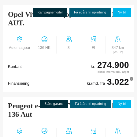
Opel Vivaro-e Enjoy L3 75 kWh 136
Kampagnemodel
Få et års fri opladning
Ny bil
AUT.
Automatgear
136 HK
3
El
347 km
(WLTP)
274.900
Kontant
kr.
ekskl. moms inkl. afgift
3.022
?
Finansiering
kr./md. fra
Peugeot e-EXPERT L2 PLUS 75 kWh
5 års garanti
Få 1 års fri opladning
Ny bil
136 Aut