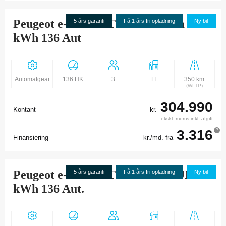
Peugeot e-EXPERT L2 Premium 75
5 års garanti
Få 1 års fri opladning
Ny bil
kWh 136 Aut
Automatgear
136 HK
3
El
350 km
(WLTP)
304.990
Kontant
kr.
ekskl. moms inkl. afgift
3.316
?
Finansiering
kr./md. fra
Peugeot e-EXPERT L3 PREMIUM 75
5 års garanti
Få 1 års fri opladning
Ny bil
kWh 136 Aut.