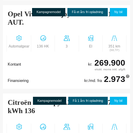
Opel Vivaro-e Enjoy L2 75 kWh 136
Kampagnemodel
Få et års fri opladning
Ny bil
AUT.
Automatgear
136 HK
3
El
351 km
(WLTP)
269.900
Kontant
kr.
ekskl. moms inkl. afgift
2.973
?
Finansiering
kr./md. fra
Citroën Ë-Jumpy L2 Masterline 75
Kampagnemodel
Få 1 års fri opladning
Ny bil
kWh 136