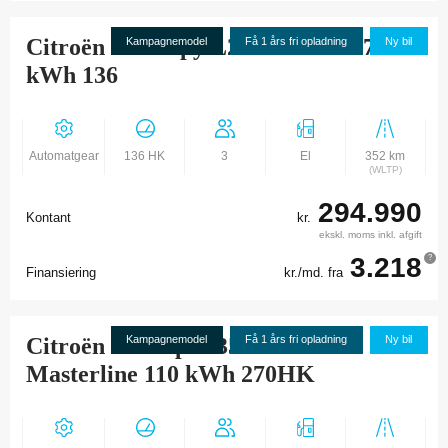
Citroën Ë-Jumpy L2 Masterline 75
Kampagnemodel
Få 1 års fri opladning
Ny bil
kWh 136
Automatgear
136 HK
3
El
352 km
(WLTP)
294.990
Kontant
kr.
ekskl. moms inkl. afgift
3.218
?
Finansiering
kr./md. fra
Citroën ë-Jumper 35H L3H2
Kampagnemodel
Få 1 års fri opladning
Ny bil
Masterline 110 kWh 270HK