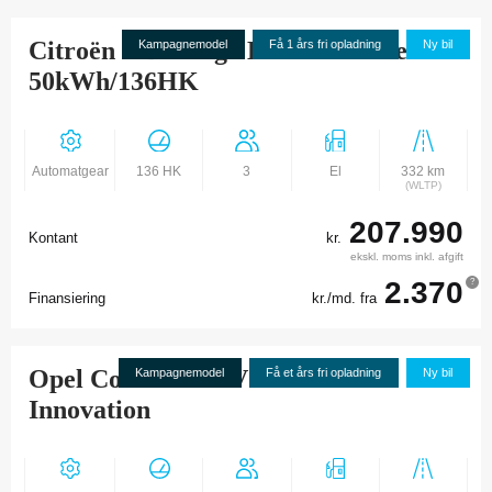
Citroën ë-Berlingo L2 Masterline
Kampagnemodel
Få 1 års fri opladning
Ny bil
50kWh/136HK
Automatgear
136 HK
3
El
332 km
(WLTP)
207.990
Kontant
kr.
ekskl. moms inkl. afgift
2.370
?
Finansiering
kr./md. fra
Opel Combo-e L1V1 50 kWh
Kampagnemodel
Få et års fri opladning
Ny bil
Innovation