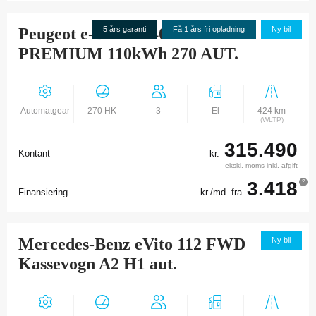
Peugeot e-Boxer 440 L3H2
5 års garanti
Få 1 års fri opladning
Ny bil
PREMIUM 110kWh 270 AUT.
Automatgear
270 HK
3
El
424 km
(WLTP)
315.490
Kontant
kr.
ekskl. moms inkl. afgift
3.418
?
Finansiering
kr./md. fra
Mercedes-Benz eVito 112 FWD
Ny bil
Kassevogn A2 H1 aut.