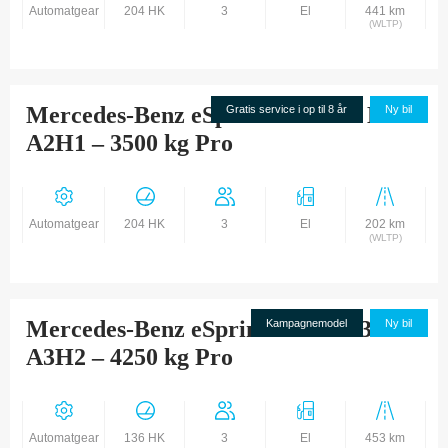
Automatgear
204 HK
3
El
441 km
(WLTP)
Mercedes-Benz eSprinter 320 56 Kwh
Gratis service i op til 8 år
Ny bil
A2H1 – 3500 kg Pro
Automatgear
204 HK
3
El
202 km
(WLTP)
Mercedes-Benz eSprinter 414 113 Kw
Kampagnemodel
Ny bil
A3H2 – 4250 kg Pro
Automatgear
136 HK
3
El
453 km