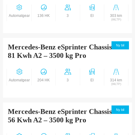
Automatgear
136 HK
3
El
303 km
(WLTP)
Mercedes-Benz eSprinter Chassis 320
Ny bil
81 Kwh A2 – 3500 kg Pro
Automatgear
204 HK
3
El
314 km
(WLTP)
Mercedes-Benz eSprinter Chassis 314
Ny bil
56 Kwh A2 – 3500 kg Pro