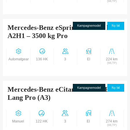
(WLTP)
Mercedes-Benz eSprinter 314 56 kWh
Kampagnemodel
Ny bil
A2H1 – 3500 kg Pro
Automatgear
136 HK
3
El
224 km
(WLTP)
Mercedes-Benz eCitan 112 KSV E.
Kampagnemodel
Ny bil
Lang Pro (A3)
Manuel
122 HK
3
El
274 km
(WLTP)