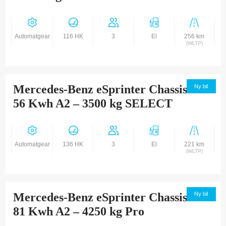
Automatgear
116 HK
3
El
256 km
(WLTP)
Mercedes-Benz eSprinter Chassis 314
Ny bil
56 Kwh A2 – 3500 kg SELECT
Automatgear
136 HK
3
El
221 km
(WLTP)
Mercedes-Benz eSprinter Chassis 414
Ny bil
81 Kwh A2 – 4250 kg Pro