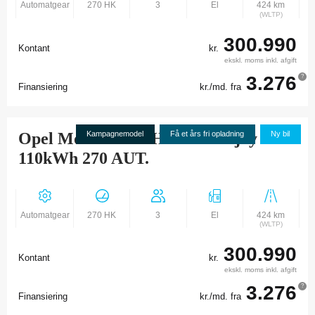
Automatgear
270 HK
3
El
424 km
(WLTP)
300.990
Kontant
kr.
ekskl. moms inkl. afgift
3.276
?
Finansiering
kr./md. fra
Opel Movano-e 40H L3H2 Enjoy
Kampagnemodel
Få et års fri opladning
Ny bil
110kWh 270 AUT.
Automatgear
270 HK
3
El
424 km
(WLTP)
300.990
Kontant
kr.
ekskl. moms inkl. afgift
3.276
?
Finansiering
kr./md. fra