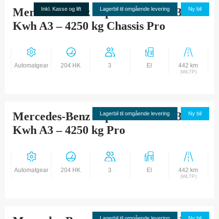
Mercedes-Benz eSprinter 420 113
Inkl. Kasse og lift
Lagerbil til omgående levering
Ny bil
Kwh A3 – 4250 kg Chassis Pro
Automatgear
204 HK
3
El
442 km
(WLTP)
Mercedes-Benz eSprinter 420 113
Lagerbil til omgående levering
Ny bil
Kwh A3 – 4250 kg Pro
Automatgear
204 HK
3
El
442 km
(WLTP)
Lagerbil til omgående levering
Ny bil