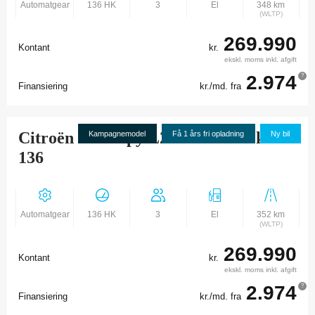
Automatgear
136 HK
3
El
348 km
(WLTP)
269.990
Kontant
kr.
ekskl. moms inkl. afgift
2.974
?
Finansiering
kr./md. fra
Citroën Ë-Jumpy L2 Flexline 75 kWh
Kampagnemodel
Få 1 års fri opladning
Ny bil
136
Automatgear
136 HK
3
El
352 km
(WLTP)
269.990
Kontant
kr.
ekskl. moms inkl. afgift
2.974
?
Finansiering
kr./md. fra