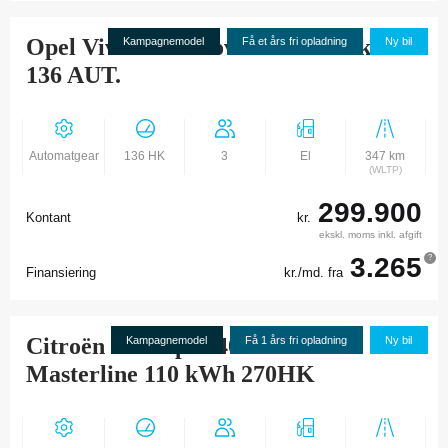
Opel Vivaro-e Innovation L3 75 kWh
Kampagnemodel
Få et års fri opladning
Ny bil
136 AUT.
Automatgear
136 HK
3
El
347 km
(WLTP)
299.900
Kontant
kr.
ekskl. moms inkl. afgift
3.265
?
Finansiering
kr./md. fra
Citroën ë-Jumper 40H L3H2
Kampagnemodel
Få 1 års fri opladning
Ny bil
Masterline 110 kWh 270HK