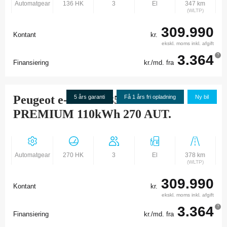
Automatgear
136 HK
3
El
347 km
(WLTP)
309.990
Kontant
kr.
ekskl. moms inkl. afgift
3.364
?
Finansiering
kr./md. fra
Peugeot e-Boxer 435 L3H2
5 års garanti
Få 1 års fri opladning
Ny bil
PREMIUM 110kWh 270 AUT.
Automatgear
270 HK
3
El
378 km
(WLTP)
309.990
Kontant
kr.
ekskl. moms inkl. afgift
3.364
?
Finansiering
kr./md. fra