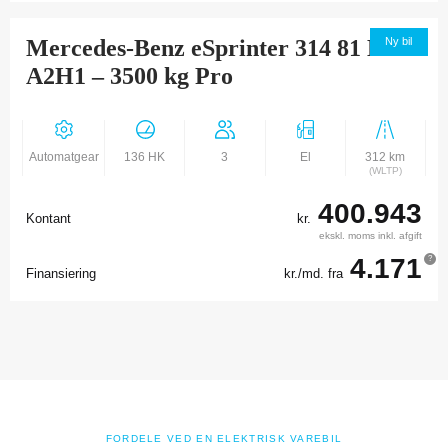
Mercedes-Benz eSprinter 314 81 Kwh
Ny bil
A2H1 – 3500 kg Pro
Automatgear
136 HK
3
El
312 km
(WLTP)
400.943
Kontant
kr.
ekskl. moms inkl. afgift
4.171
?
Finansiering
kr./md. fra
FORDELE VED EN ELEKTRISK VAREBIL