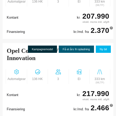
Automatgear
136 HK
3
El
333 km
(WLTP)
207.990
Kontant
kr.
ekskl. moms inkl. afgift
2.370
?
Finansiering
kr./md. fra
Opel Combo-e L2V2 50 kWh
Kampagnemodel
Få et års fri opladning
Ny bil
Innovation
Automatgear
136 HK
3
El
333 km
(WLTP)
217.990
Kontant
kr.
ekskl. moms inkl. afgift
2.466
?
Finansiering
kr./md. fra