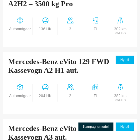
A2H2 – 3500 kg Pro
Automatgear
136 HK
3
El
302 km
(WLTP)
Mercedes-Benz eVito 129 FWD
Ny bil
Kassevogn A2 H1 aut.
Automatgear
204 HK
2
El
382 km
(WLTP)
Mercedes-Benz eVito 112 FWD
Kampagnemodel
Ny bil
Kassevogn A3 aut.