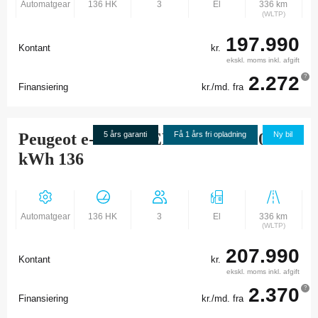
Automatgear
136 HK
3
El
336 km
(WLTP)
197.990
Kontant
kr.
ekskl. moms inkl. afgift
2.272
?
Finansiering
kr./md. fra
Peugeot e-PARTNER L1 PLUS 50
5 års garanti
Få 1 års fri opladning
Ny bil
kWh 136
Automatgear
136 HK
3
El
336 km
(WLTP)
207.990
Kontant
kr.
ekskl. moms inkl. afgift
2.370
?
Finansiering
kr./md. fra