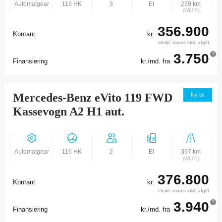
Automatgear
116 HK
3
El
259 km
(WLTP)
356.900
Kontant
kr.
ekskl. moms inkl. afgift
3.750
?
Finansiering
kr./md. fra
Mercedes-Benz eVito 119 FWD
Ny bil
Kassevogn A2 H1 aut.
Automatgear
116 HK
2
El
397 km
(WLTP)
376.800
Kontant
kr.
ekskl. moms inkl. afgift
3.940
?
Finansiering
kr./md. fra