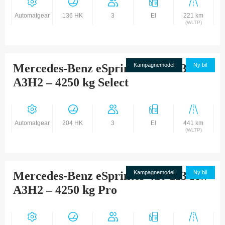
Automatgear
136 HK
3
El
221 km
(WLTP)
Mercedes-Benz eSprinter 420 113 Kw
Kampagnemodel
Ny bil
A3H2 – 4250 kg Select
Automatgear
204 HK
3
El
441 km
(WLTP)
Mercedes-Benz eSprinter 420 113 Kw
Kampagnemodel
Ny bil
A3H2 – 4250 kg Pro