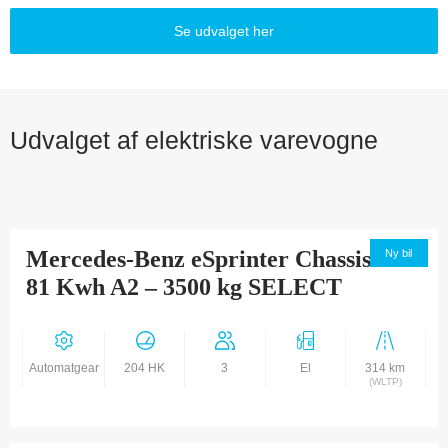
Se udvalget her
Udvalget af elektriske varevogne
Mercedes-Benz eSprinter Chassis 320
Ny bil
81 Kwh A2 – 3500 kg SELECT
Automatgear
204 HK
3
El
314 km
(WLTP)