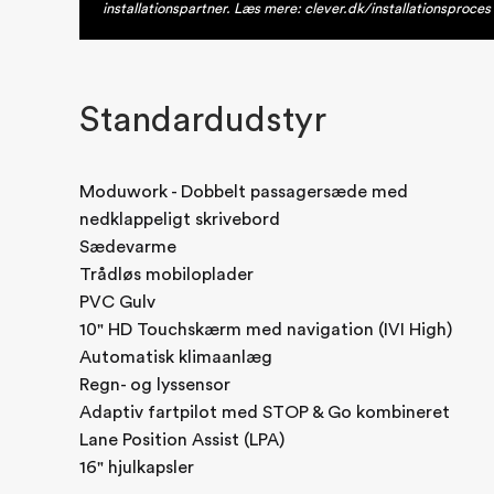
installationspartner. Læs mere: clever.dk/installationsproces
Standardudstyr
Moduwork - Dobbelt passagersæde med
nedklappeligt skrivebord
Sædevarme
Trådløs mobiloplader
PVC Gulv
10" HD Touchskærm med navigation (IVI High)
Automatisk klimaanlæg
Regn- og lyssensor
Adaptiv fartpilot med STOP & Go kombineret
Lane Position Assist (LPA)
16" hjulkapsler