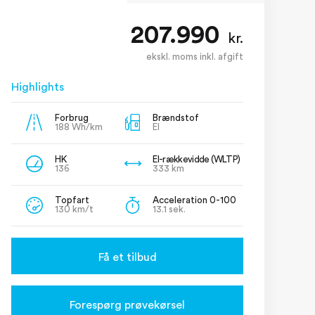
207.990
kr.
ekskl. moms inkl. afgift
Highlights
Forbrug
Brændstof
188 Wh/km
El
HK
El-rækkevidde (WLTP)
136
333 km
Topfart
Acceleration 0-100
130 km/t
13.1 sek.
Få et tilbud
Forespørg prøvekørsel