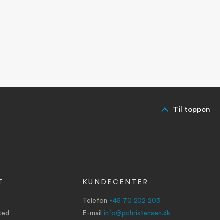
Til toppen
T
KUNDECENTER
Telefon
+45 70 202 203
ted
E-mail
info@pchristensen.dk