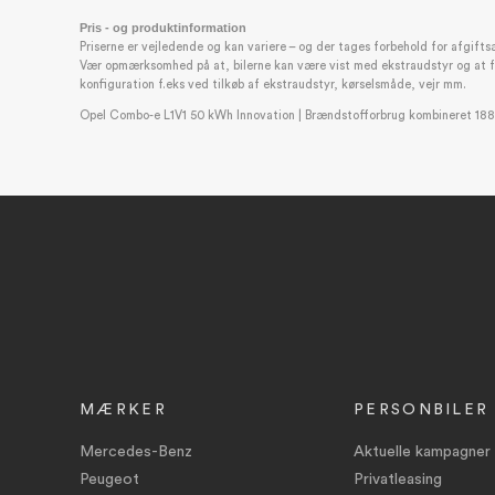
Pris - og produktinformation
Priserne er vejledende og kan variere – og der tages forbehold for afgifts
Vær opmærksomhed på at, bilerne kan være vist med ekstraudstyr og at forb
konfiguration f.eks ved tilkøb af ekstraudstyr, kørselsmåde, vejr mm.
Opel Combo-e L1V1 50 kWh Innovation | Brændstofforbrug kombineret 188
MÆRKER
PERSONBILER
Mercedes-Benz
Aktuelle kampagner
Peugeot
Privatleasing