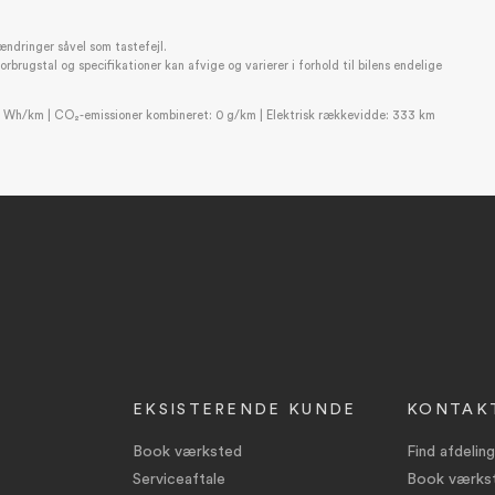
ændringer såvel som tastefejl.
rugstal og specifikationer kan afvige og varierer i forhold til bilens endelige
 Wh/km | CO₂-emissioner kombineret: 0 g/km | Elektrisk rækkevidde: 333 km
EKSISTERENDE KUNDE
KONTAK
Book værksted
Find afdeling
Serviceaftale
Book værks