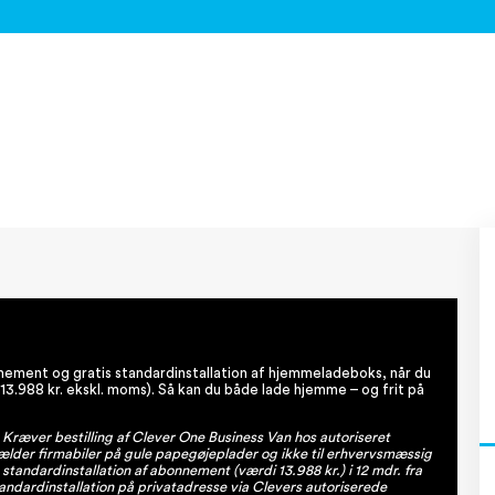
nnement og gratis standardinstallation af hjemmeladeboks, når du
 13.988 kr. ekskl. moms). Så kan du både lade hjemme – og frit på
ræver bestilling af Clever One Business Van hos autoriseret
lder firmabiler på gule papegøjeplader og ikke til erhvervsmæssig
standardinstallation af abonnement (værdi 13.988 kr.) i 12 mdr. fra
standardinstallation på privatadresse via Clevers autoriserede