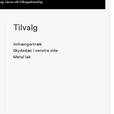
 og clever.dk/tilbagebetaling.
Tilvalg
Anhængertræk
Skydedær i venstre side
Metal lak