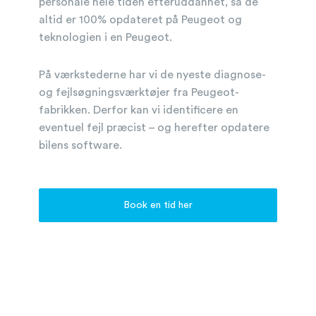
personale hele tiden efteruddannet, så de
altid er 100% opdateret på Peugeot og
teknologien i en Peugeot.
På værkstederne har vi de nyeste diagnose-
og fejlsøgningsværktøjer fra Peugeot-
fabrikken. Derfor kan vi identificere en
eventuel fejl præcist – og herefter opdatere
bilens software.
Book en tid her