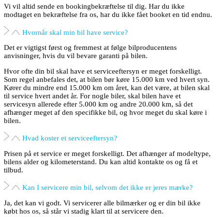
Vi vil altid sende en bookingbekræftelse til dig. Har du ikke
modtaget en bekræftelse fra os, har du ikke fået booket en tid endnu.
Hvornår skal min bil have service?
Det er vigtigst først og fremmest at følge bilproducentens
anvisninger, hvis du vil bevare garanti på bilen.
Hvor ofte din bil skal have et serviceeftersyn er meget forskelligt.
Som regel anbefales det, at bilen bør køre 15.000 km ved hvert syn.
Kører du mindre end 15.000 km om året, kan det være, at bilen skal
til service hvert andet år. For nogle biler, skal bilen have et
servicesyn allerede efter 5.000 km og andre 20.000 km, så det
afhænger meget af den specifikke bil, og hvor meget du skal køre i
bilen.
Hvad koster et serviceeftersyn?
Prisen på et service er meget forskelligt. Det afhænger af modeltype,
bilens alder og kilometerstand. Du kan altid kontakte os og få et
tilbud.
Kan I servicere min bil, selvom det ikke er jeres mærke?
Ja, det kan vi godt. Vi servicerer alle bilmærker og er din bil ikke
købt hos os, så står vi stadig klart til at servicere den.