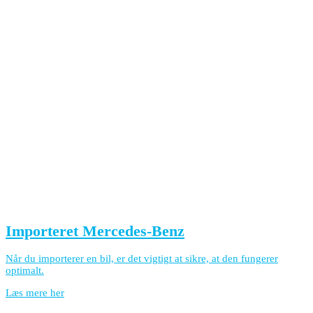
Importeret Mercedes-Benz
Når du importerer en bil, er det vigtigt at sikre, at den fungerer
optimalt.
Læs mere her