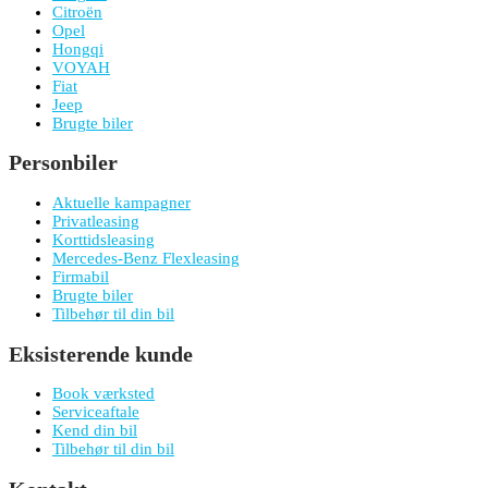
Citroën
Opel
Hongqi
VOYAH
Fiat
Jeep
Brugte biler
Personbiler
Aktuelle kampagner
Privatleasing
Korttidsleasing
Mercedes-Benz Flexleasing
Firmabil
Brugte biler
Tilbehør til din bil
Eksisterende kunde
Book værksted
Serviceaftale
Kend din bil
Tilbehør til din bil