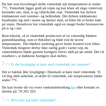
Du bør som hovedregel skifte vinterdæk når temperaturen er under
7°C. Vinterdæk ligger godt på vejen og kan klare alt slags vintervejr
herunder sne, slud, is og våde/kolde veje. Vinterdæk har dybere
trådmønster end sommer- og helårsdæk. Det dybere trådmønster
bearbejder sig ned i sneen og fjerner slud, så bilen får et bedre træk
på vejen. Derudover har vinterdæk også en meget bedre bremseevne
på is og i sne.
Rent teknisk, så er vinterdæk produceret af en væsentlig blødere
gummiblanding, som er fleksibel og blød ved de lavere
temperaturer. Det blødere underlag giver bedre kontrol over bilen.
Vinterdæk fungerer derfor ikke særlig godt i varmt vejr, da
vinterdækkets bløde gummi hurtigere bliver slidt på tør asfalt. Det vil
resultere i, at dækkene hurtigere skal skiftes.
Er det lovpligtigt at køre med vinterdæk om vinteren?
Det er faktisk
ikke
lovpligtigt i Danmark at køre med vinterdæk. Vi
vil dog altid anbefale, at skifte til vinterdæk, når temperaturen falder
under 7°C.
Du kan booke tid via vores værkstedsbooking
her
eller kontakt os
direkte på: 70 202 203.
Hvor kan jeg købe vinterdæk?