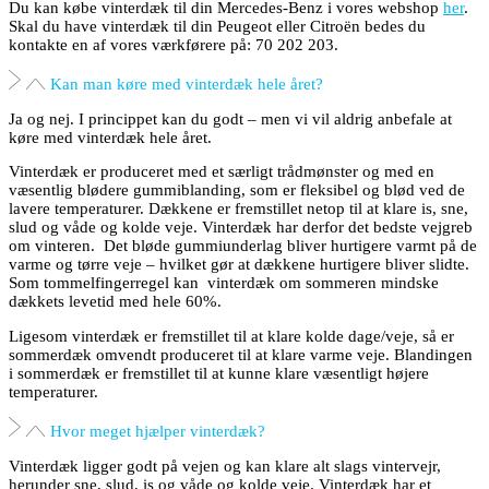
Du kan købe vinterdæk til din Mercedes-Benz i vores webshop
her
.
Skal du have vinterdæk til din Peugeot eller Citroën bedes du
kontakte en af vores værkførere på: 70 202 203.
Kan man køre med vinterdæk hele året?
Ja og nej. I princippet kan du godt – men vi vil aldrig anbefale at
køre med vinterdæk hele året.
Vinterdæk er produceret med et særligt trådmønster og med en
væsentlig blødere gummiblanding, som er fleksibel og blød ved de
lavere temperaturer. Dækkene er fremstillet netop til at klare is, sne,
slud og våde og kolde veje. Vinterdæk har derfor det bedste vejgreb
om vinteren. Det bløde gummiunderlag bliver hurtigere varmt på de
varme og tørre veje – hvilket gør at dækkene hurtigere bliver slidte.
Som tommelfingerregel kan vinterdæk om sommeren mindske
dækkets levetid med hele 60%.
Ligesom vinterdæk er fremstillet til at klare kolde dage/veje, så er
sommerdæk omvendt produceret til at klare varme veje. Blandingen
i sommerdæk er fremstillet til at kunne klare væsentligt højere
temperaturer.
Hvor meget hjælper vinterdæk?
Vinterdæk ligger godt på vejen og kan klare alt slags vintervejr,
herunder sne, slud, is og våde og kolde veje. Vinterdæk har et