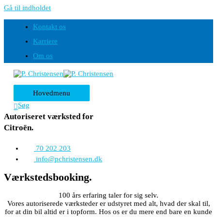
Gå til indholdet
Kontakt os
Karriere
Om os
Hovedmenu
Søg
Autoriseret værksted for
Citroën.
70 202 203
info@pchristensen.dk
Værkstedsbooking.
100 års erfaring taler for sig selv.
Vores autoriserede værksteder er udstyret med alt, hvad der skal til,
for at din bil altid er i topform. Hos os er du mere end bare en kunde