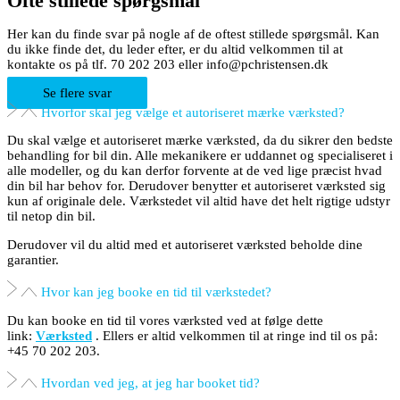
Ofte stillede spørgsmål
Her kan du finde svar på nogle af de oftest stillede spørgsmål. Kan
du ikke finde det, du leder efter, er du altid velkommen til at
kontakte os på tlf. 70 202 203 eller info@pchristensen.dk
Se flere svar
Hvorfor skal jeg vælge et autoriseret mærke værksted?
Du skal vælge et autoriseret mærke værksted, da du sikrer den bedste
behandling for bil din. Alle mekanikere er uddannet og specialiseret i
alle modeller, og du kan derfor forvente at de ved lige præcist hvad
din bil har behov for. Derudover benytter et autoriseret værksted sig
kun af originale dele. Værkstedet vil altid have det helt rigtige udstyr
til netop din bil.
Derudover vil du altid med et autoriseret værksted beholde dine
garantier.
Hvor kan jeg booke en tid til værkstedet?
Du kan booke en tid til vores værksted ved at følge dette
link:
Værksted
. Ellers er altid velkommen til at ringe ind til os på:
+45 70 202 203.
Hvordan ved jeg, at jeg har booket tid?