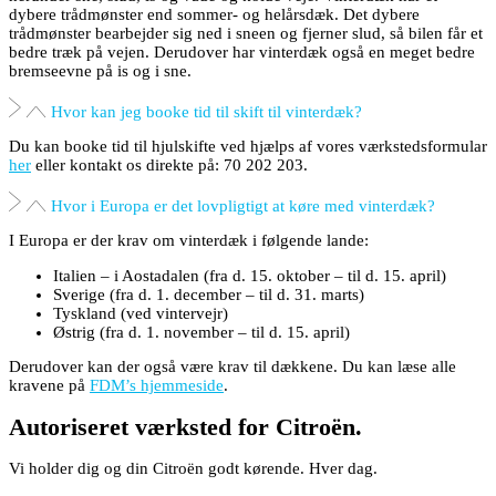
dybere trådmønster end sommer- og helårsdæk. Det dybere
trådmønster bearbejder sig ned i sneen og fjerner slud, så bilen får et
bedre træk på vejen. Derudover har vinterdæk også en meget bedre
bremseevne på is og i sne.
Hvor kan jeg booke tid til skift til vinterdæk?
Du kan booke tid til hjulskifte ved hjælps af vores værkstedsformular
her
eller kontakt os direkte på: 70 202 203.
Hvor i Europa er det lovpligtigt at køre med vinterdæk?
I Europa er der krav om vinterdæk i følgende lande:
Italien – i Aostadalen (fra d. 15. oktober – til d. 15. april)
Sverige (fra d. 1. december – til d. 31. marts)
Tyskland (ved vintervejr)
Østrig (fra d. 1. november – til d. 15. april)
Derudover kan der også være krav til dækkene. Du kan læse alle
kravene på
FDM’s hjemmeside
.
Autoriseret værksted for Citroën.
Vi holder dig og din Citroën godt kørende. Hver dag.