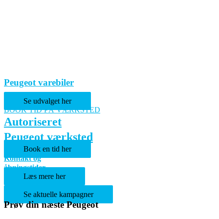
Peugeot varebiler
Se udvalget her
BOOK TID PÅ VÆRKSTED
Autoriseret
Peugeot værksted
Book en tid her
Kontakt og
åbningstider
Læs mere her
Kampagner
Se aktuelle kampagner
Prøv din næste Peugeot