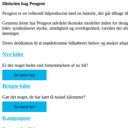
Historien bag Peugeot
Peugeot er en velkendt bilproducent med en historie, der går tilbage t
Gennem årene har Peugeot udviklet ikoniske modeller inden for desi
biler, symboliserer styrke, smidighed og overlegenhed, værdier der afs
løsninger.
Deres dedikation til at imødekomme bilkøberes behov og ønsker afspejl
Nye biler
Er der noget bedre end fornemmelsen af ny bil?
Se mere her
Brugte biler
Gør det noget, de har kørt få tusind kilometer?
Se mere her
Kampagner