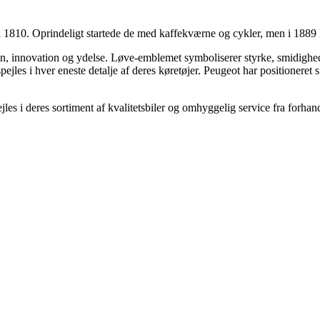
il 1810. Oprindeligt startede de med kaffekværne og cykler, men i 1889 l
gn, innovation og ydelse. Løve-emblemet symboliserer styrke, smidigh
pejles i hver eneste detalje af deres køretøjer. Peugeot har positionere
es i deres sortiment af kvalitetsbiler og omhyggelig service fra forhan