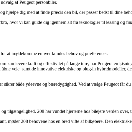
udvalg af Peugeot personbiler.
 og hjælpe dig med at finde præcis den bil, der passer bedst til dine beh
, hvor vi kan guide dig igennem alt fra teknologier til leasing og fina
per for at imødekomme enhver kundes behov og præferencer.
som kan levere kraft og effektivitet på lange ture, har Peugeot en løsnin
 på åbne veje, samt de innovative elektriske og plug-in hybridmodeller, d
r sikrer både ydeevne og bæredygtighed. Ved at vælge Peugeot får du e
g tilgængelighed. 208 har vundet hjerterne hos bilejere verden over, t
riant, møder 208 behovene hos en bred vifte af bilkøbere. Den elektris