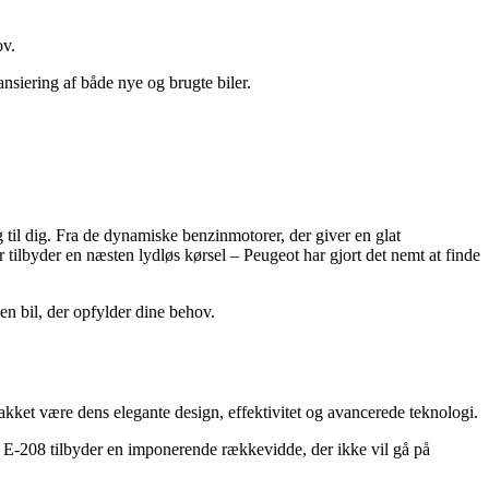
ov.
nsiering af både nye og brugte biler.
g til dig. Fra de dynamiske benzinmotorer, der giver en glat
er tilbyder en næsten lydløs kørsel – Peugeot har gjort det nemt at finde
n bil, der opfylder dine behov.
akket være dens elegante design, effektivitet og avancerede teknologi.
ke E-208 tilbyder en imponerende rækkevidde, der ikke vil gå på