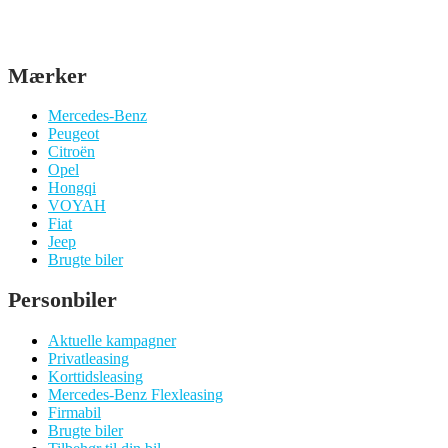
Mærker
Mercedes-Benz
Peugeot
Citroën
Opel
Hongqi
VOYAH
Fiat
Jeep
Brugte biler
Personbiler
Aktuelle kampagner
Privatleasing
Korttidsleasing
Mercedes-Benz Flexleasing
Firmabil
Brugte biler