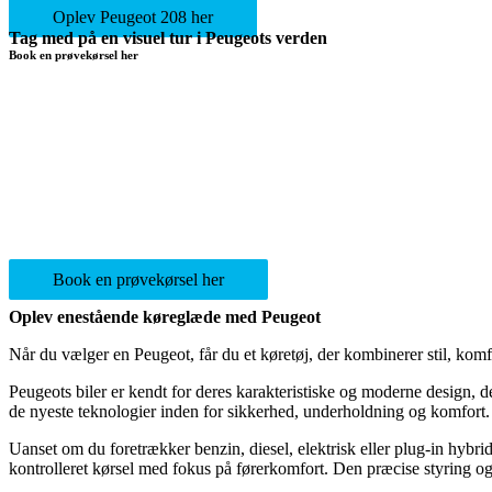
Oplev Peugeot 208 her
Tag med på en visuel tur i Peugeots verden
Book en prøvekørsel her
Book en prøvekørsel her
Oplev enestående køreglæde med Peugeot
Når du vælger en Peugeot, får du et køretøj, der kombinerer stil, komfo
Peugeots biler er kendt for deres karakteristiske og moderne design, 
de nyeste teknologier inden for sikkerhed, underholdning og komfort. 
Uanset om du foretrækker benzin, diesel, elektrisk eller plug-in hybri
kontrolleret kørsel med fokus på førerkomfort. Den præcise styring og s