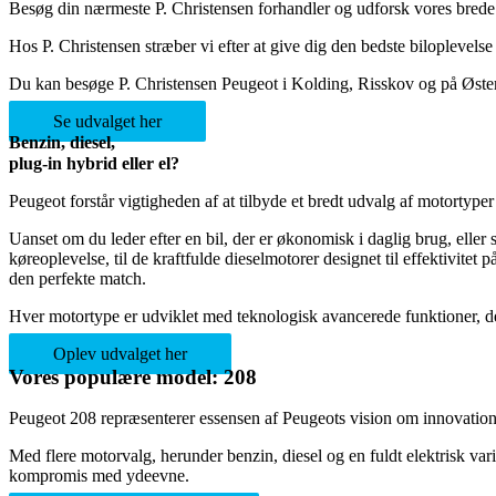
Besøg din nærmeste P. Christensen forhandler og udforsk vores brede 
Hos P. Christensen stræber vi efter at give dig den bedste biloplevelse
Du kan besøge P. Christensen Peugeot i Kolding, Risskov og på Østerbro
Se udvalget her
Benzin, diesel,
plug-in hybrid eller el?
Peugeot forstår vigtigheden af at tilbyde et bredt udvalg af motorty
Uanset om du leder efter en bil, der er økonomisk i daglig brug, eller 
køreoplevelse, til de kraftfulde dieselmotorer designet til effektivitet
den perfekte match.
Hver motortype er udviklet med teknologisk avancerede funktioner, de
Oplev udvalget her
Vores populære model: 208
Peugeot 208 repræsenterer essensen af Peugeots vision om innovation o
Med flere motorvalg, herunder benzin, diesel og en fuldt elektrisk va
kompromis med ydeevne.