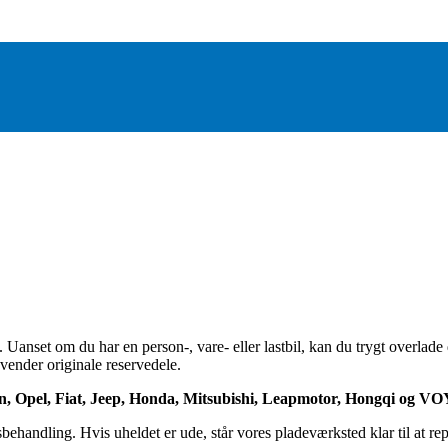
Uanset om du har en person-, vare- eller lastbil, kan du trygt overlade d
nvender originale reservedele.
oën, Opel, Fiat, Jeep, Honda, Mitsubishi, Leapmotor, Hongqi og V
nsbehandling. Hvis uheldet er ude, står vores pladeværksted klar til at r