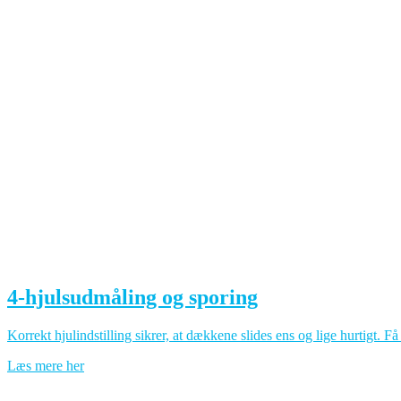
4-hjulsudmåling og sporing
Korrekt hjulindstilling sikrer, at dækkene slides ens og lige hurtigt. F
Læs mere her