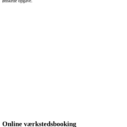
ønskede opgave.
Online værkstedsbooking