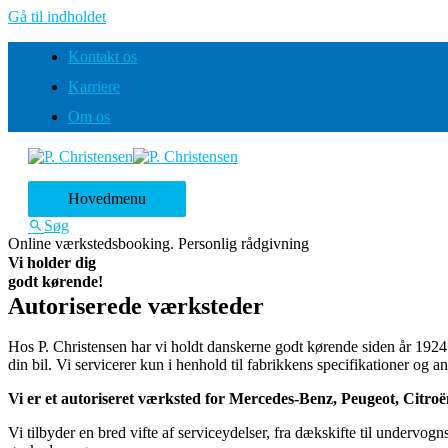
Gå til indholdet
Kontakt os
Karriere
Om os
Hovedmenu
Søg
Online værkstedsbooking. Personlig rådgivning
Vi holder dig
godt kørende!
Autoriserede værksteder
Hos P. Christensen har vi holdt danskerne godt kørende siden år 1924. 
din bil. Vi servicerer kun i henhold til fabrikkens specifikationer og a
Vi er et autoriseret værksted for Mercedes-Benz, Peugeot, Citr
Vi tilbyder en bred vifte af serviceydelser, fra dækskifte til undervog