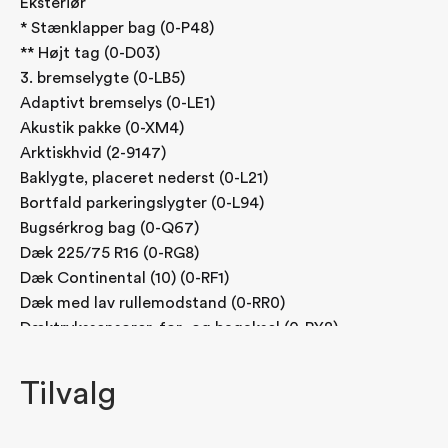
Eksteriør
* Stænklapper bag (0-P48)
** Højt tag (0-D03)
3. bremselygte (0-LB5)
Adaptivt bremselys (0-LE1)
Akustik pakke (0-XM4)
Arktiskhvid (2-9147)
Baklygte, placeret nederst (0-L21)
Bortfald parkeringslygter (0-L94)
Bugsérkrog bag (0-Q67)
Dæk 225/75 R16 (0-RG8)
Dæk Continental (10) (0-RF1)
Dæk med lav rullemodstand (0-RR0)
Dæktrykssensorer, for- og bagaksel (0-RY2)
El-indstill./opvarmede sidespejle (0-F68)
Elektrisk sammenklappelige sidespejle (0-F64)
Tilvalg
Forstærkning af vanger (0-Q11)
Indstigningshåndtag på hjørnestolpe bag i højre