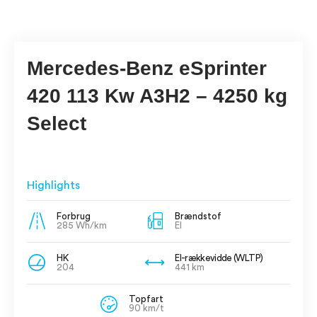
Mercedes-Benz eSprinter
420 113 Kw A3H2 – 4250 kg
Select
Highlights
Forbrug
Brændstof
285 Wh/km
El
HK
El-rækkevidde (WLTP)
204
441 km
Topfart
90 km/t