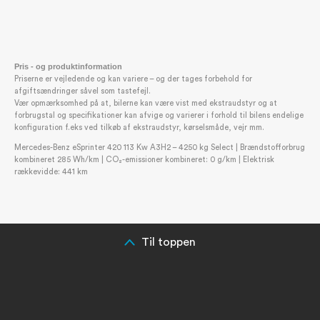
Lændestøtte til førersæde (0-SE5)
Mauturin sort stof (0-VF7)
Multifunktionsrat (0-C6L)
Opbevaring over forrude (0-FF5)
Pris - og produktinformation
Preklimatisering (0-H1K)
Priserne er vejledende og kan variere – og der tages forbehold for
afgiftsændringer såvel som tastefejl.
Starthjælpskontakt i motorrummet (0-ES0)
Vær opmærksomhed på at, bilerne kan være vist med ekstraudstyr og at
Supplerende loftsbelysning i varerum med
forbrugstal og specifikationer kan afvige og varierer i forhold til bilens endelige
konfiguration f.eks ved tilkøb af ekstraudstyr, kørselsmåde, vejr mm.
dørkontakt (0-L65)
Sædevarme i førersæde (0-H16)
Mercedes-Benz eSprinter 420 113 Kw A3H2 – 4250 kg Select | Brændstofforbrug
kombineret 285 Wh/km | CO₂-emissioner kombineret: 0 g/km | Elektrisk
USB sokkel, 5V (0-E1U)
rækkevidde: 441 km
Multimedier og sikkerhed
Airbag for passager (0-SA6)
Airbag fører (0-SA5)
Aktiv bremseassistent (0-BA3)
Til toppen
Aktiv vejbane assistent (0-JB4)
Akustisk lyd- og tilstedeværelsesindikator (0-J2A)
Bakhjælp (kamera bag) (0-FR8)
Blindvinkel assistent (0-JA7)