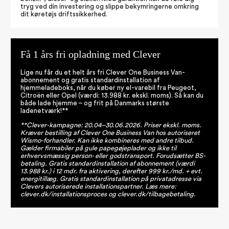
tryg ved din investering og slippe bekymringerne omkring
dit køretøjs driftssikkerhed.
Få 1 års fri opladning med Clever
Lige nu får du et helt års fri Clever One Business Van-
abonnement og gratis standardinstallation af
hjemmeladeboks, når du køber ny el-varebil fra Peugeot,
Citroën eller Opel (værdi: 13.988 kr. ekskl. moms). Så kan du
både lade hjemme – og frit på Danmarks største
ladenetværk!**
**Clever-kampagne: 20.04–30.06.2026. Priser ekskl. moms.
Kræver bestilling af Clever One Business Van hos autoriseret
Wismo-forhandler. Kan ikke kombineres med andre tilbud.
Gælder firmabiler på gule papegøjeplader og ikke til
erhvervsmæssig person- eller godstransport. Forudsætter BS-
betaling. Gratis standardinstallation af abonnement (værdi
13.988 kr.) i 12 mdr. fra aktivering, derefter 999 kr./md. + evt.
energitillæg. Gratis standardinstallation på privatadresse via
Clevers autoriserede installationspartner. Læs mere:
clever.dk/installationsproces og clever.dk/tilbagebetaling.