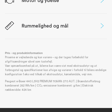
Motor og ydelse
Rummelighed og mål
Pris - og produktinformation
Priserne er vejledende og kan variere – og der tages forbehold for
afgiftsændringer såvel som tastefejl.
Vær opmærksomhed på at, bilerne kan være vist med ekstraudstyr og at
forbrugstal og specifikationer kan afvige og varierer i forhold til bilens endelige
konfiguration f.eks ved tilkøb af ekstraudstyr, kørselsmåde, vejr mm.
Peugeot e-Boxer 440 L3H2 PREMIUM 110kWh 270 AUT. | Brændstofforbrug
kombineret 262 Wh/km | CO₂-emissioner kombineret: g/km | Elektrisk
rækkevidde: 424 km