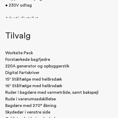
• 230V udtag
Adaptiv Fartpilot
• ACC 30 km/t på diesel manuelt og automatgear.
• Fuld Stop&G0 på e-Boxer
Tilvalg
Udsyn
• Bakkamera samt 360gr. P-sensorer
Worksite Pack
• Digitalt bakspejl
Forstærkede bagfjedre
• Blind-Spot-Detection med Rear Traffic Alert
220A generator og opbyggerstik
• El-sammenklappelige sidespejle med vidvinkel og
Digital Fartskriver
varme
15" Stålfælge med helårsdæk
16" Stålfælge med helårsdæk
Lys
Ruder i bagdøre med varmetråde, samt bakspejl
• LED forlygter
Rude i varerumsadskillelse
• Lys og regnsensor
Bagdøre med 270° åbning
• Automatisk fjernlys
Skydedør i venstre side
• Tågelygter der tænder når bilen drejer