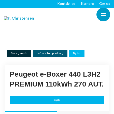
Gå
Kontakt os
Karriere
Om os
til
Ho
indholdet
5 års garanti
Få 1 års fri opladning
Ny bil
Peugeot e-Boxer 440 L3H2
PREMIUM 110kWh 270 AUT.
Køb