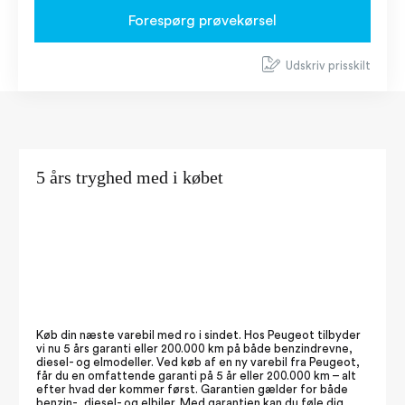
Forespørg prøvekørsel
Udskriv prisskilt
5 års tryghed med i købet
Køb din næste varebil med ro i sindet. Hos Peugeot tilbyder
vi nu 5 års garanti eller 200.000 km på både benzindrevne,
diesel- og elmodeller. Ved køb af en ny varebil fra Peugeot,
får du en omfattende garanti på 5 år eller 200.000 km – alt
efter hvad der kommer først. Garantien gælder for både
benzin-, diesel- og elbiler. Med garantien kan du føle dig