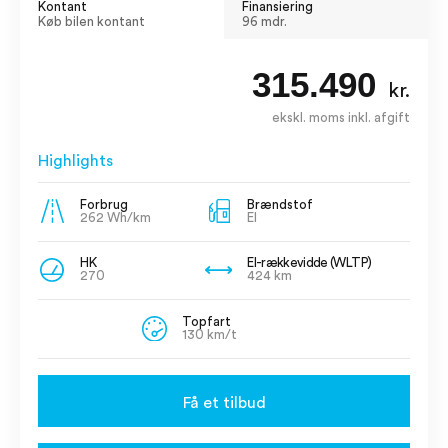
Kontant
Finansiering
Køb bilen kontant
96 mdr.
315.490
kr.
ekskl. moms inkl. afgift
Highlights
Forbrug
Brændstof
262 Wh/km
El
HK
El-rækkevidde (WLTP)
270
424 km
Topfart
130 km/t
Få et tilbud