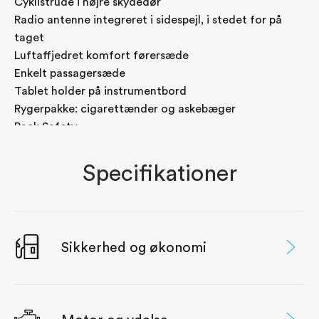
Cyklistrude i højre skydedør
Varme
Radio antenne integreret i sidespejl, i stedet for på
• Opvarmet forrude
taget
• Varme i førersæde
Luftaffjedret komfort førersæde
Køling
Enkelt passagersæde
• Aircondition på diesel
Tablet holder på instrumentbord
• Klima på e-Boxer
Rygerpakke: cigarettænder og askebæger
Komfort
Pack Safety
• Læderrat længde justerbart, og med
Airbag i passagerside
betjeningsknapper for infotainment og
Side- og gardinairbags, inkl. passagerairbag
Specifikationer
sikkerhedssystemer
Alarm med superlås
• Keyless entry & go samt elektrisk
Metallak
parkeringsbremse
Special farver
• Multijusterbart førersæde med armlæn og
Sikkerhed og økonomi
varme
• Dobbelt passagersæde med "Eat & Work" bord