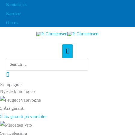
Gå
Kontakt os
til
Karriere
indholdet
Om os
Hovedmenu
Søg
efter:
Søg
Kampagner
Nyeste kampagner
5 Års garanti
5 års garanti på varebiler
Serviceleasing