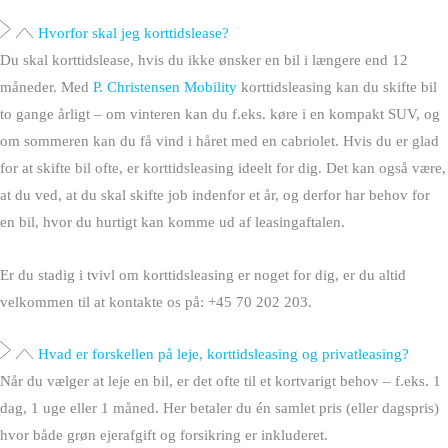
Hvorfor skal jeg korttidslease?
Du skal korttidslease, hvis du ikke ønsker en bil i længere end 12
måneder. Med
P. Christensen Mobility
korttidsleasing kan du skifte bil
to gange årligt – om vinteren kan du f.eks. køre i en kompakt SUV, og
om sommeren kan du få vind i håret med en cabriolet. Hvis du er glad
for at skifte bil ofte, er korttidsleasing ideelt for dig. Det kan også være,
at du ved, at du skal skifte job indenfor et år, og derfor har behov for
en bil, hvor du hurtigt kan komme ud af leasingaftalen.
Er du stadig i tvivl om korttidsleasing er noget for dig, er du altid
velkommen til at kontakte os på: +45 70 202 203.
Hvad er forskellen på leje, korttidsleasing og privatleasing?
Når du vælger at leje en bil, er det ofte til et kortvarigt behov – f.eks. 1
dag, 1 uge eller 1 måned. Her betaler du én samlet pris (eller dagspris)
hvor både grøn ejerafgift og forsikring er inkluderet.