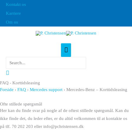
Gå
Kontakt os
til
Karriere
indholdet
Om os
Hovedmenu
Søg
efter:
Søg
FAQ - Korttidsleasing
Forside
›
FAQ
›
Mercedes support
›
Mercedes-Benz – Korttidsleasing
Ofte stillede spørgsmål
Her kan du finde svar på nogle af de oftest stillede spørgsmål. Kan du
ikke finde det, du leder efter, er du altid velkommen til at kontakte os
på tlf. 70 202 203 eller info@pchristensen.dk