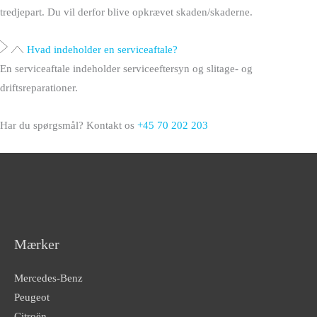
tredjepart. Du vil derfor blive opkrævet skaden/skaderne.
Hvad indeholder en serviceaftale?
En serviceaftale indeholder serviceeftersyn og slitage- og
driftsreparationer.
Har du spørgsmål? Kontakt os
+45 70 202 203
Mærker
Mercedes-Benz
Peugeot
Citroën