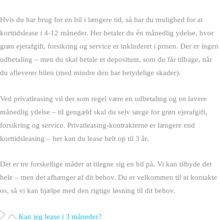
Hvis du har brug for en bil i længere tid, så har du mulighed for at
korttidslease i 4-12 måneder. Her betaler du én månedlig ydelse, hvor
grøn ejerafgift, forsikring og service er inkluderet i prisen. Der er ingen
udbetaling – men du skal betale et depositum, som du får tilbage, når
du afleverer bilen (med mindre den har betydelige skader).
Ved privatleasing vil der som regel være en udbetaling og en lavere
månedlig ydelse – til gengæld skal du selv sørge for grøn ejerafgift,
forsikring og service. Privatleasing-kontrakterne er længere end
korttidsleasing – her kan du lease helt op til 3 år.
Det er tre forskellige måder at tilegne sig en bil på. Vi kan tilbyde det
hele – men det afhænger af dit behov. Du er velkommen til at kontakte
os, så vi kan hjælpe med den rigtige løsning til dit behov.
Kan jeg lease i 3 måneder?