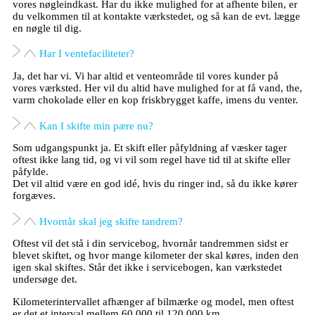
vores nøgleindkast. Har du ikke mulighed for at afhente bilen, er
du velkommen til at kontakte værkstedet, og så kan de evt. lægge
en nøgle til dig.
Har I ventefaciliteter?
Ja, det har vi. Vi har altid et venteområde til vores kunder på
vores værksted. Her vil du altid have mulighed for at få vand, the,
varm chokolade eller en kop friskbrygget kaffe, imens du venter.
Kan I skifte min pære nu?
Som udgangspunkt ja. Et skift eller påfyldning af væsker tager
oftest ikke lang tid, og vi vil som regel have tid til at skifte eller
påfylde.
Det vil altid være en god idé, hvis du ringer ind, så du ikke kører
forgæves.
Hvornår skal jeg skifte tandrem?
Oftest vil det stå i din servicebog, hvornår tandremmen sidst er
blevet skiftet, og hvor mange kilometer der skal køres, inden den
igen skal skiftes. Står det ikke i servicebogen, kan værkstedet
undersøge det.
Kilometerintervallet afhænger af bilmærke og model, men oftest
er det et interval mellem 60.000 til 120.000 km.