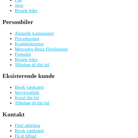
Fiat
Jeep
Brugte biler
Personbiler
Aktuelle kampagner
Privatleasing
Korttidsleasing
Mercedes-Benz Flexleasing
Firmabil
Brugte biler
Tilbehør til din bil
Eksisterende kunde
Book værksted
Serviceaftale
Kend din bil
Tilbehør til din bil
Kontakt
Find afdeling
Book værksted
Få et tilbud