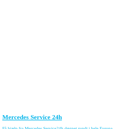
Mercedes Service 24h
Få hjælp fra Mercedes Service24h døgnet rundt i hele Europa.