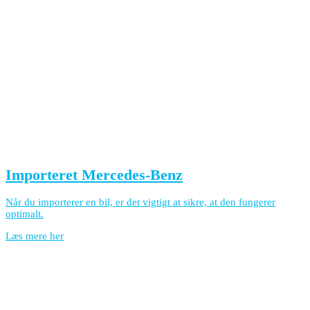
Importeret Mercedes-Benz
Når du importerer en bil, er det vigtigt at sikre, at den fungerer
optimalt.
Læs mere her