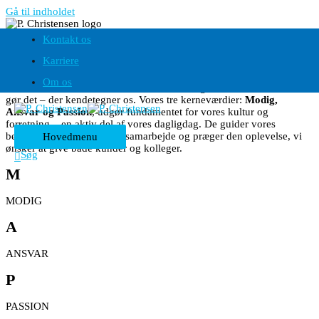
Gå til indholdet
Værdier og Strategi
Kontakt os
Vores værdier
Karriere
Om os
Hos P. Christensen er det ikke kun, hvad vi gør – men hvordan vi
gør det – der kendetegner os. Vores tre kerneværdier:
Modig,
Ansvar og Passion
, udgør fundamentet for vores kultur og
forretning – en aktiv del af vores dagligdag. De guider vores
beslutninger, former vores samarbejde og præger den oplevelse, vi
Hovedmenu
ønsker at give både kunder og kolleger.
Søg
M
MODIG
A
ANSVAR
P
PASSION