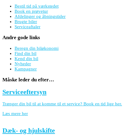
Bestil tid på værkstedet
Book en prøvetur
Afdelinger og åbningstider
Brugte biler
Serviceaftaler
Andre gode links
Beregn din biløkonomi
Find din bil
Kend din bil
Nyheder
Kampagner
Måske leder du efter…
Serviceeftersyn
Trænger din bil til at komme til et service? Book en tid lige her.
Læs mere her
Dæk- og hjulskifte