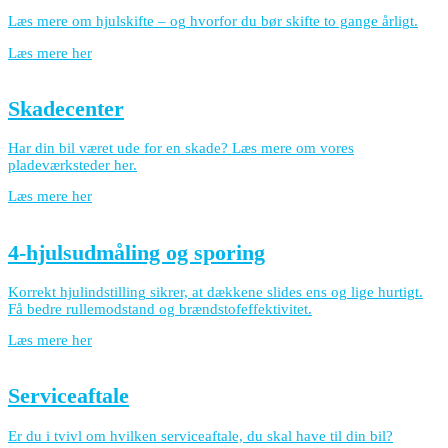
Læs mere om hjulskifte – og hvorfor du bør skifte to gange årligt.
Læs mere her
Skadecenter
Har din bil været ude for en skade? Læs mere om vores
pladeværksteder her.
Læs mere her
4-hjulsudmåling og sporing
Korrekt hjulindstilling sikrer, at dækkene slides ens og lige hurtigt.
Få bedre rullemodstand og brændstofeffektivitet.
Læs mere her
Serviceaftale
Er du i tvivl om hvilken serviceaftale, du skal have til din bil?