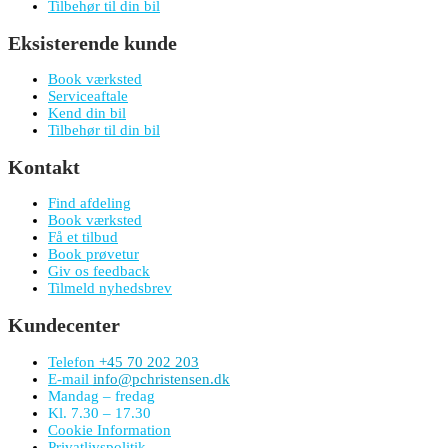
Tilbehør til din bil
Eksisterende kunde
Book værksted
Serviceaftale
Kend din bil
Tilbehør til din bil
Kontakt
Find afdeling
Book værksted
Få et tilbud
Book prøvetur
Giv os feedback
Tilmeld nyhedsbrev
Kundecenter
Telefon
+45 70 202 203
E-mail
info@pchristensen.dk
Mandag – fredag
Kl. 7.30 – 17.30
Cookie Information
Privatlivspolitik