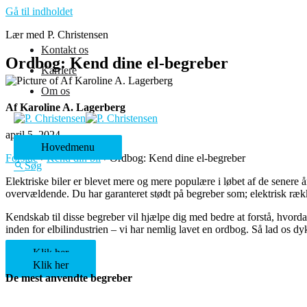
Gå til indholdet
Lær med P. Christensen
Kontakt os
Ordbog: Kend dine el-begreber
Karriere
Om os
Af Karoline A. Lagerberg
april 5, 2024
Hovedmenu
Forside
›
Kend din bil
›
Ordbog: Kend dine el-begreber
Søg
Elektriske biler er blevet mere og mere populære i løbet af de senere
overvældende. Du har garanteret stødt på begreber som; elektrisk ræ
Kendskab til disse begreber vil hjælpe dig med bedre at forstå, hvorda
inden for elbilindustrien – vi har nemlig lavet en ordbog. Så lad os dy
Klik her
Klik her
De mest anvendte begreber