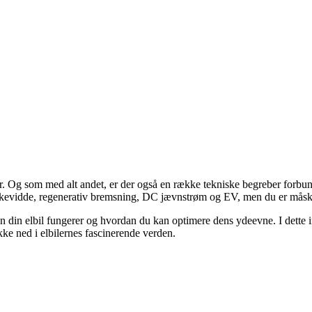
 år. Og som med alt andet, er der også en række tekniske begreber forbu
kkevidde, regenerativ bremsning, DC jævnstrøm og EV, men du er måske 
n din elbil fungerer og hvordan du kan optimere dens ydeevne. I dette i
kke ned i elbilernes fascinerende verden.