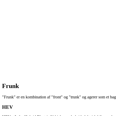
Frunk
"Frunk" er en kombination af "front" og "trunk" og agerer som et baga
HEV