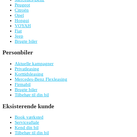
Peugeot
Citroën
Opel
Hongqi
VOYAH
Fiat
Jeep
Brugte biler
Personbiler
Aktuelle kampagner
Privatleasing
Korttidsleasing
Mercedes-Benz Flexleasing
Firmabil
Brugte biler
Tilbehør til din bil
Eksisterende kunde
Book værksted
Serviceaftale
Kend din bil
Tilbehør til din bil