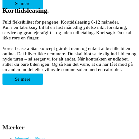
Se mere
Korttidsleasing.
Fuld fleksibilitet for pengene. Korttidsleasing 6-12 måneder.
Kør i en fabriksny bil til en fast månedlig ydelse inkl. forsikring,
service og grøn ejerafgift – og uden udbetaling. Kort sagt: Du skal
ikke røre en finger.
Vores Lease a Star-koncept gør det nemt og enkelt at bestille bilen
online. Det bliver ikke nemmere. Du skal blot sætte dig ind i bilen og
nyde turen – så sørger vi for alt andet. Når kontrakten er udløbet,
stiller du bare bilen igen. Og så kan det være, at du har fået mod på
en anden model eller vil nyde sommersolen med en cabriolet.
Se mere
Mærker
Mercedes-Benz