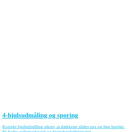
4-hjulsudmåling og sporing
Korrekt hjulindstilling sikrer, at dækkene slides ens og lige hurtigt.
Få bedre rullemodstand og brændstofeffektivitet.