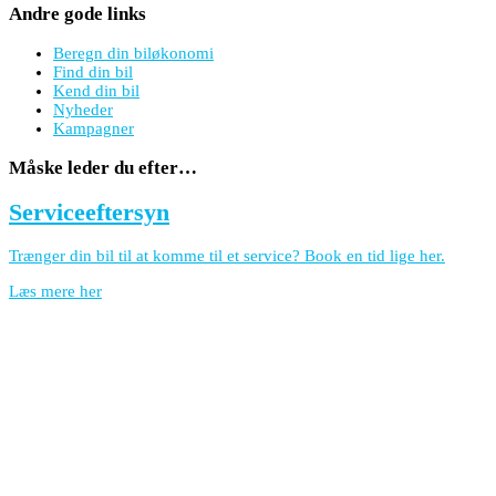
Andre gode links
Beregn din biløkonomi
Find din bil
Kend din bil
Nyheder
Kampagner
Måske leder du efter…
Serviceeftersyn
Trænger din bil til at komme til et service? Book en tid lige her.
Læs mere her