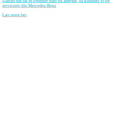
Uanset om du er hjemme eller på arbejde, så kommer vi og
servicerer din Mercedes-Benz
Læs mere her