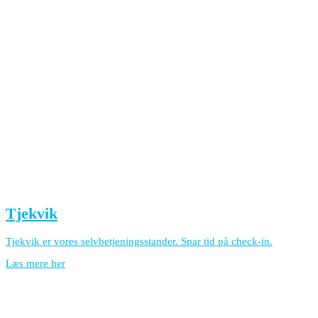
Tjekvik
Tjekvik er vores selvbetjeningsstander. Spar tid på check-in.
Læs mere her