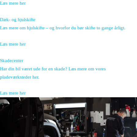
Læs mere her
Dæk- og hjulskifte
Læs mere om hjulskifte – og hvorfor du bør skifte to gange årligt.
Læs mere her
Skadecenter
Har din bil været ude for en skade? Læs mere om vores
pladeværksteder her.
Læs mere her