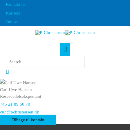
Gå
Kontakt os
til
Karriere
indholdet
Om os
Hovedmenu
Søg
efter:
Søg
Carl Uwe Hansen
Reservedelsekspedient
+45 21 89 60 70
cuh@pchristensen.dk
Tilbage til kontakt