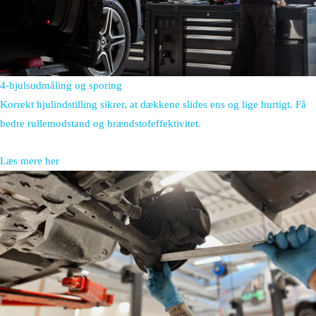
4-hjulsudmåling og sporing
Korrekt hjulindstilling sikrer, at dækkene slides ens og lige hurtigt. Få
bedre rullemodstand og brændstofeffektivitet.
Læs mere her