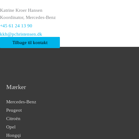
Katrine Kroer Hansen
Koordinator, Mercedes-Benz
+45 61 24 13 90
kkh@pchristensen.dk
Tilbage til kontakt
Mærker
Mercedes-Benz
Peugeot
Citroën
Opel
Hongqi