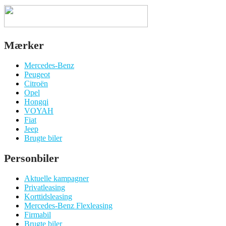
Mærker
Mercedes-Benz
Peugeot
Citroën
Opel
Hongqi
VOYAH
Fiat
Jeep
Brugte biler
Personbiler
Aktuelle kampagner
Privatleasing
Korttidsleasing
Mercedes-Benz Flexleasing
Firmabil
Brugte biler