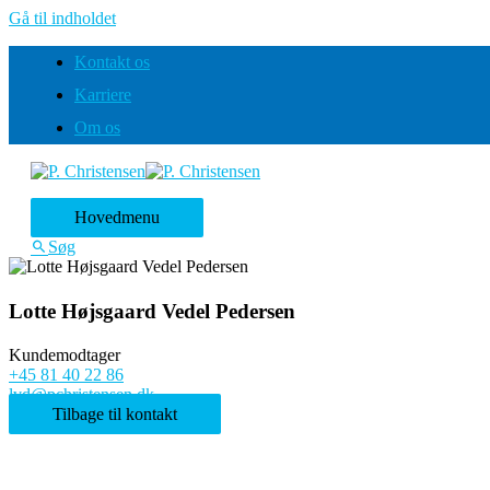
Gå til indholdet
Kontakt os
Karriere
Om os
Hovedmenu
Søg
Lotte Højsgaard Vedel Pedersen
Kundemodtager
+45 81 40 22 86
lvd@pchristensen.dk
Tilbage til kontakt