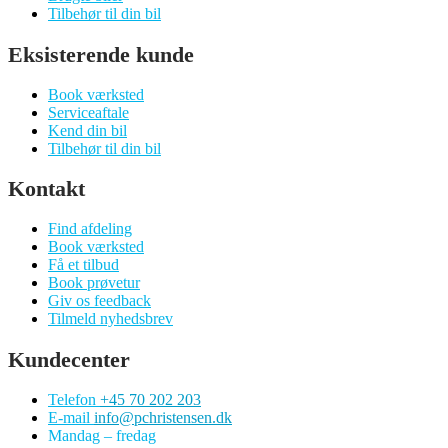
Tilbehør til din bil
Eksisterende kunde
Book værksted
Serviceaftale
Kend din bil
Tilbehør til din bil
Kontakt
Find afdeling
Book værksted
Få et tilbud
Book prøvetur
Giv os feedback
Tilmeld nyhedsbrev
Kundecenter
Telefon
+45 70 202 203
E-mail
info@pchristensen.dk
Mandag – fredag