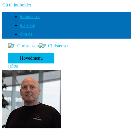
Gå til indholdet
Kontakt os
Karriere
Om os
Hovedmenu
Søg