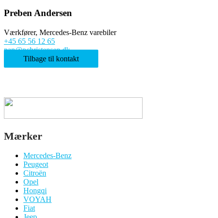
Preben Andersen
Værkfører, Mercedes-Benz varebiler
+45 65 56 12 65
pan@pchristensen.dk
Tilbage til kontakt
Mærker
Mercedes-Benz
Peugeot
Citroën
Opel
Hongqi
VOYAH
Fiat
Jeep