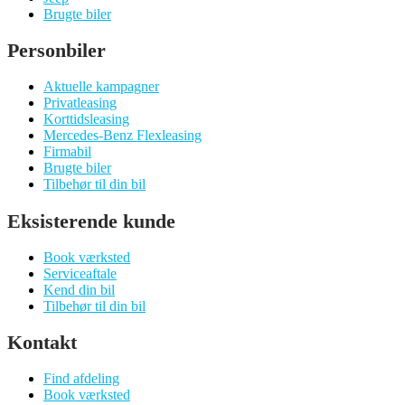
Brugte biler
Personbiler
Aktuelle kampagner
Privatleasing
Korttidsleasing
Mercedes-Benz Flexleasing
Firmabil
Brugte biler
Tilbehør til din bil
Eksisterende kunde
Book værksted
Serviceaftale
Kend din bil
Tilbehør til din bil
Kontakt
Find afdeling
Book værksted