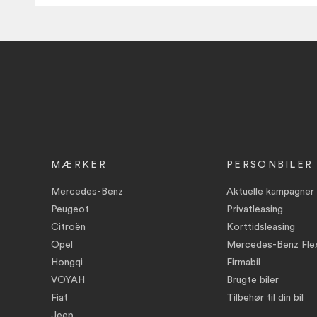
MÆRKER
PERSONBILER
Mercedes-Benz
Aktuelle kampagner
Peugeot
Privatleasing
Citroën
Korttidsleasing
Opel
Mercedes-Benz Flex
Hongqi
Firmabil
VOYAH
Brugte biler
Fiat
Tilbehør til din bil
Jeep