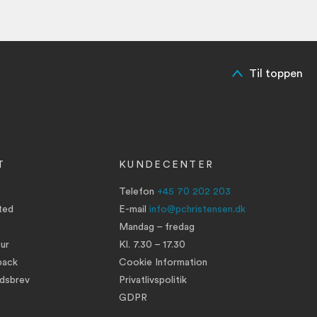
Til toppen
T
KUNDECENTER
Telefon
+45 70 202 203
ted
E-mail
info@pchristensen.dk
Mandag – fredag
ur
Kl. 7.30 – 17.30
back
Cookie Information
edsbrev
Privatlivspolitik
GDPR