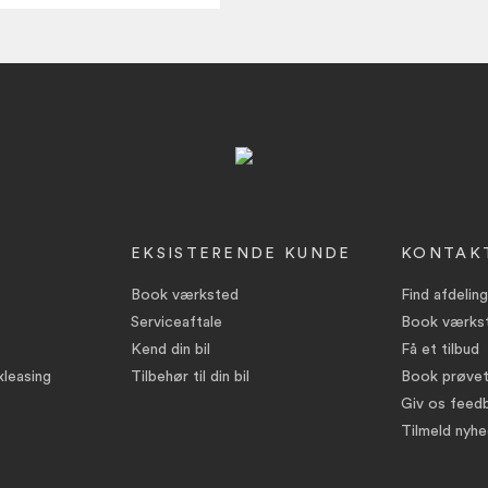
EKSISTERENDE KUNDE
KONTAK
Book værksted
Find afdeling
Serviceaftale
Book værks
Kend din bil
Få et tilbud
leasing
Tilbehør til din bil
Book prøvet
Giv os feed
Tilmeld nyh