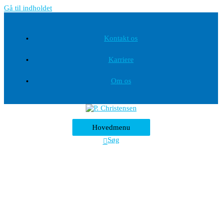
Gå til indholdet
Kontakt os
Karriere
Om os
Hovedmenu
Søg