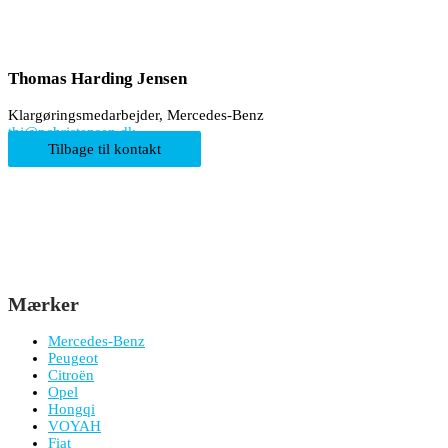
Thomas Harding Jensen
Klargøringsmedarbejder, Mercedes-Benz
thj@pchristensen.dk
Tilbage til kontakt
Mærker
Mercedes-Benz
Peugeot
Citroën
Opel
Hongqi
VOYAH
Fiat