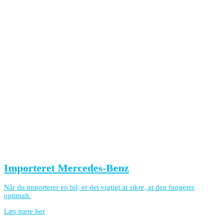
Importeret Mercedes-Benz
Når du importerer en bil, er det vigtigt at sikre, at den fungerer
optimalt.
Læs mere her