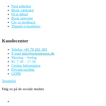
Find afdeling
Book værksted
Få et tilbud
Book prøvetur
Giv os feedback
Tilmeld nyhedsbrev
Kundecenter
Telefon
+45 70 202 203
E-mail
info@pchristensen.dk
Mandag – fredag
Kl. 7.30 – 17.30
Cookie Information
Privatlivspolitik
GDPR
Trustpilot
Følg os på de sociale medier