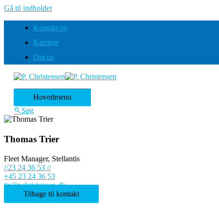
Gå til indholdet
Kontakt os
Karriere
Om os
Hovedmenu
Søg
Thomas Trier
Fleet Manager, Stellantis
//23 24 36 53 //
+45 23 24 36 53
ttr@pchristensen.dk
Tilbage til kontakt