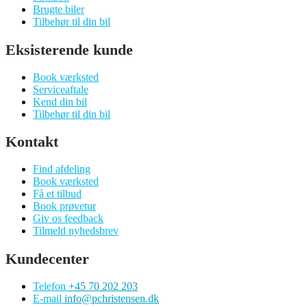
Brugte biler
Tilbehør til din bil
Eksisterende kunde
Book værksted
Serviceaftale
Kend din bil
Tilbehør til din bil
Kontakt
Find afdeling
Book værksted
Få et tilbud
Book prøvetur
Giv os feedback
Tilmeld nyhedsbrev
Kundecenter
Telefon
+45 70 202 203
E-mail
info@pchristensen.dk