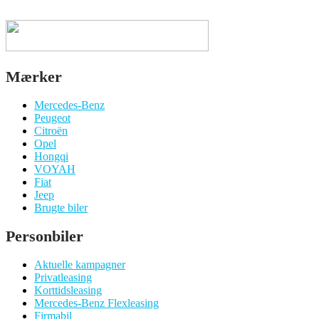
Mærker
Mercedes-Benz
Peugeot
Citroën
Opel
Hongqi
VOYAH
Fiat
Jeep
Brugte biler
Personbiler
Aktuelle kampagner
Privatleasing
Korttidsleasing
Mercedes-Benz Flexleasing
Firmabil