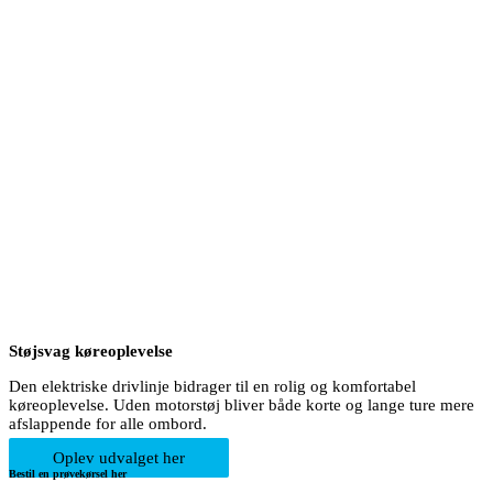
Støjsvag køreoplevelse
Den elektriske drivlinje bidrager til en rolig og komfortabel
køreoplevelse. Uden motorstøj bliver både korte og lange ture mere
afslappende for alle ombord.
Oplev udvalget her
Bestil en prøvekørsel her