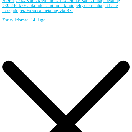
ÅOP 4,77%. Saml. kreditomk. 123.240 kr. Saml. tilbagebetaling
739.240 kr.
Etabl.omk. samt mdl. kontogebyr er medtaget i alle
beregninger. Forudsat betaling via BS.
Fortrydelsesret 14 dage.