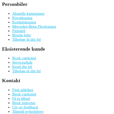
Personbiler
Aktuelle kampagner
Privatleasing
Korttidsleasing
Mercedes-Benz Flexleasing
Firmabil
Brugte biler
Tilbehør til din bil
Eksisterende kunde
Book værksted
Serviceaftale
Kend din bil
Tilbehør til din bil
Kontakt
Find afdeling
Book værksted
Få et tilbud
Book prøvetur
Giv os feedback
Tilmeld nyhedsbrev