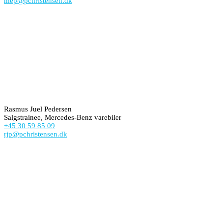
mep@pchristensen.dk
Rasmus Juel Pedersen
Salgstrainee, Mercedes-Benz varebiler
+45 30 59 85 09
rjp@pchristensen.dk