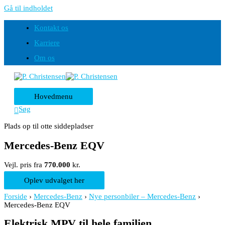
Gå til indholdet
Kontakt os
Karriere
Om os
Hovedmenu
Søg
Plads op til otte siddepladser
Mercedes-Benz EQV
Vejl. pris fra
770.000
kr.
Oplev udvalget her
Forside
›
Mercedes-Benz
›
Nye personbiler – Mercedes-Benz
›
Mercedes-Benz EQV
Elektrisk MPV til hele familien