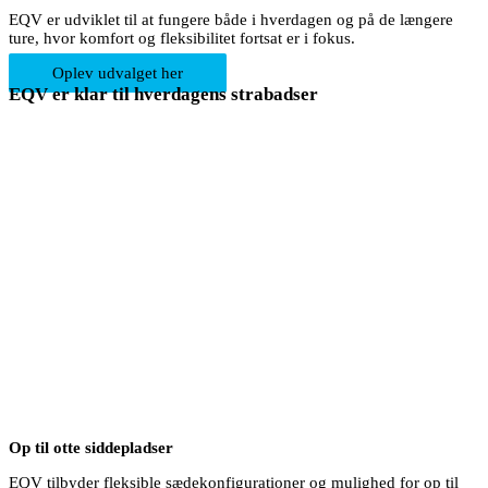
EQV er udviklet til at fungere både i hverdagen og på de længere
ture, hvor komfort og fleksibilitet fortsat er i fokus.
Oplev udvalget her
EQV er klar til hverdagens strabadser
Op til otte siddepladser
EQV tilbyder fleksible sædekonfigurationer og mulighed for op til