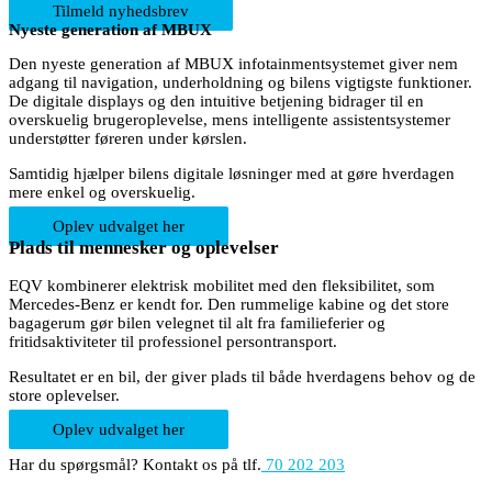
Tilmeld nyhedsbrev
Nyeste generation af MBUX
Den nyeste generation af MBUX infotainmentsystemet giver nem
adgang til navigation, underholdning og bilens vigtigste funktioner.
De digitale displays og den intuitive betjening bidrager til en
overskuelig brugeroplevelse, mens intelligente assistentsystemer
understøtter føreren under kørslen.
Samtidig hjælper bilens digitale løsninger med at gøre hverdagen
mere enkel og overskuelig.
Oplev udvalget her
Plads til mennesker og oplevelser
EQV kombinerer elektrisk mobilitet med den fleksibilitet, som
Mercedes-Benz er kendt for. Den rummelige kabine og det store
bagagerum gør bilen velegnet til alt fra familieferier og
fritidsaktiviteter til professionel persontransport.
Resultatet er en bil, der giver plads til både hverdagens behov og de
store oplevelser.
Oplev udvalget her
Har du spørgsmål? Kontakt os på tlf.
70 202 203