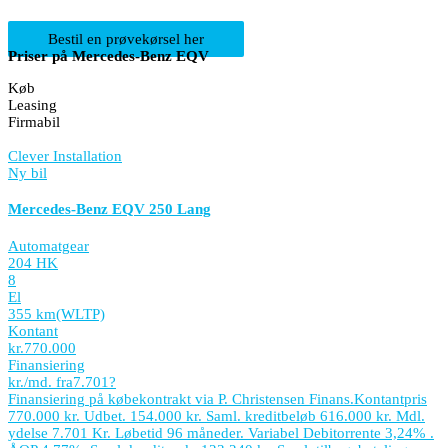
Bestil en prøvekørsel her
Priser på Mercedes-Benz EQV
Køb
Leasing
Firmabil
Clever Installation
Ny bil
Mercedes-Benz EQV 250 Lang
Automatgear
204 HK
8
El
355 km
(WLTP)
Kontant
kr.
770.000
Finansiering
kr./md. fra
7.701
?
Finansiering på købekontrakt via P. Christensen Finans.
Kontantpris
770.000 kr. Udbet. 154.000 kr. Saml. kreditbeløb 616.000 kr. Mdl.
ydelse 7.701 Kr. Løbetid 96 måneder. Variabel Debitorrente 3,24% .