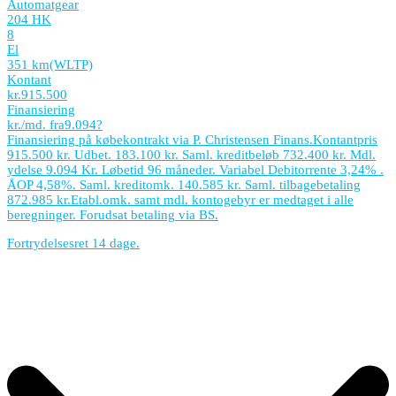
Automatgear
204 HK
8
El
351 km
(WLTP)
Kontant
kr.
915.500
Finansiering
kr./md. fra
9.094
?
Finansiering på købekontrakt via P. Christensen Finans.
Kontantpris
915.500 kr. Udbet. 183.100 kr. Saml. kreditbeløb 732.400 kr. Mdl.
ydelse 9.094 Kr. Løbetid 96 måneder. Variabel Debitorrente 3,24% .
ÅOP 4,58%. Saml. kreditomk. 140.585 kr. Saml. tilbagebetaling
872.985 kr.
Etabl.omk. samt mdl. kontogebyr er medtaget i alle
beregninger. Forudsat betaling via BS.
Fortrydelsesret 14 dage.