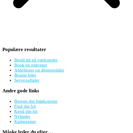
Populære resultater
Bestil tid på værkstedet
Book en prøvetur
Afdelinger og åbningstider
Brugte biler
Serviceaftaler
Andre gode links
Beregn din biløkonomi
Find din bil
Kend din bil
Nyheder
Kampagner
Måske leder du efter…