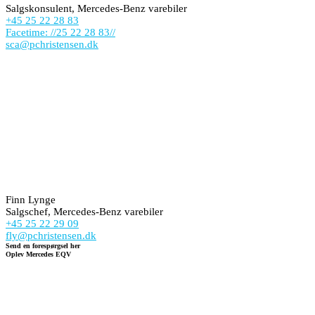
Salgskonsulent, Mercedes-Benz varebiler
+45 25 22 28 83
Facetime: //25 22 28 83//
sca@pchristensen.dk
Finn Lynge
Salgschef, Mercedes-Benz varebiler
+45 25 22 29 09
fly@pchristensen.dk
Send en forespørgsel her
Oplev Mercedes EQV