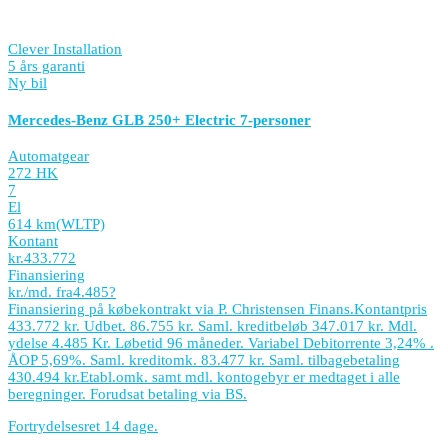
Clever Installation
5 års garanti
Ny bil
Mercedes-Benz GLB 250+ Electric 7-personer
Automatgear
272 HK
7
El
614 km
(WLTP)
Kontant
kr.
433.772
Finansiering
kr./md. fra
4.485
?
Finansiering på købekontrakt via P. Christensen Finans.
Kontantpris
433.772 kr. Udbet. 86.755 kr. Saml. kreditbeløb 347.017 kr. Mdl.
ydelse 4.485 Kr. Løbetid 96 måneder. Variabel Debitorrente 3,24% .
ÅOP 5,69%. Saml. kreditomk. 83.477 kr. Saml. tilbagebetaling
430.494 kr.
Etabl.omk. samt mdl. kontogebyr er medtaget i alle
beregninger. Forudsat betaling via BS.
Fortrydelsesret 14 dage.