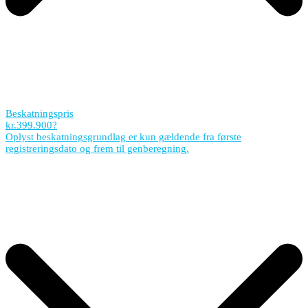
Beskatningspris
kr.
399.900
?
Oplyst beskatningsgrundlag er kun gældende fra første
registreringsdato og frem til genberegning.