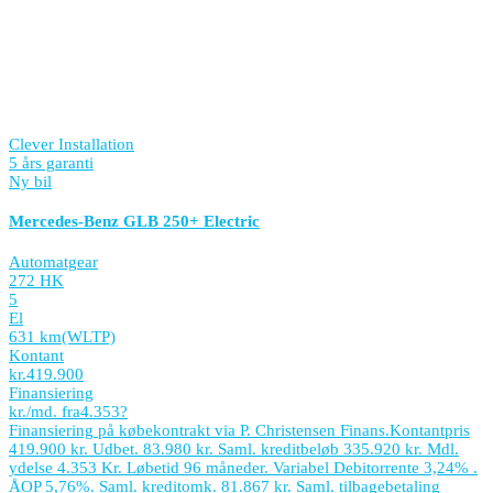
Clever Installation
5 års garanti
Ny bil
Mercedes-Benz GLB 250+ Electric
Automatgear
272 HK
5
El
631 km
(WLTP)
Kontant
kr.
419.900
Finansiering
kr./md. fra
4.353
?
Finansiering på købekontrakt via P. Christensen Finans.
Kontantpris
419.900 kr. Udbet. 83.980 kr. Saml. kreditbeløb 335.920 kr. Mdl.
ydelse 4.353 Kr. Løbetid 96 måneder. Variabel Debitorrente 3,24% .
ÅOP 5,76%. Saml. kreditomk. 81.867 kr. Saml. tilbagebetaling