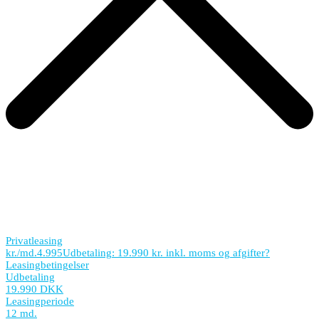
Privatleasing
kr./md.
4.995
Udbetaling: 19.990 kr. inkl. moms og afgifter
?
Leasingbetingelser
Udbetaling
19.990 DKK
Leasingperiode
12 md.