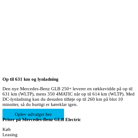
Op til 631 km og lynladning
Den nye Mercedes-Benz GLB 250+ leverer en rækkevidde på op til
631 km (WLTP), mens 350 4MATIC når op til 614 km (WLTP). Med
DC-lynladning kan du desuden tilføje op til 260 km på blot 10
minutter, så du hurtigt er køreklar igen.
Oplev udvalget her
Priser på Mercedes-Benz GLB Electric
Køb
Leasing