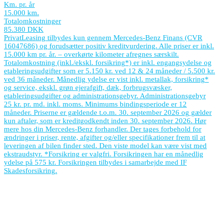
Km. pr. år
15.000 km.
Totalomkostninger
85.380 DKK
PrivatLeasing tilbydes kun gennem Mercedes-Benz Finans (CVR
16047686) og forudsætter positiv kreditvurdering. Alle priser er inkl.
15.000 km pr. år. – overkørte kilometer afregnes særskilt.
Totalomkostning (inkl./ekskl. forsikring*) er inkl. engangsydelse og
etableringsudgifter som er 5.150 kr. ved 12 & 24 måneder / 5.500 kr.
ved 36 måneder. Månedlig ydelse er vist inkl. metallak, forsikring*
og service, ekskl. grøn ejerafgift, dæk, forbrugsvæsker,
etableringsudgifter og administrationsgebyr. Administrationsgebyr
25 kr. pr. md. inkl. moms. Minimums bindingsperiode er 12
måneder. Priserne er gældende t.o.m. 30. september 2026 og gælder
kun aftaler, som er kreditgodkendt inden 30. september 2026. Hør
mere hos din Mercedes-Benz forhandler. Der tages forbehold for
ændringer i priser, rente, afgifter og/eller specifikationer frem til at
leveringen af bilen finder sted. Den viste model kan være vist med
ekstraudstyr. *Forsikring er valgfri. Forsikringen har en månedlig
ydelse på 575 kr. Forsikringen tilbydes i samarbejde med IF
Skadesforsikring.