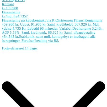
614 km
(WLTP)
Kontant
kr.
459.900
Finansiering
kr./md. fra
4.735
?
Finansiering på købekontrakt via P. Christensen Finans.
Kontantpris
459.900 kr. Udbet. 91.980 kr. Saml. kreditbeløb 367.920 kr. Mdl.
ydelse 4.735 Kr. Løbetid 96 måneder. Variabel Debitorrente 3,24% .
ÅOP 5,58%. Saml. kreditomk. 86.625 kr. Saml. tilbagebetaling
454.545 kr.
Etabl.omk. samt mdl. kontogebyr er medtaget i alle
beregninger. Forudsat betaling via BS.
Fortrydelsesret 14 dage.