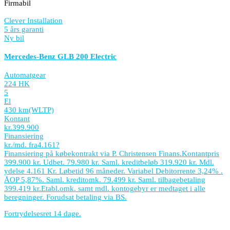
Firmabil
Clever Installation
5 års garanti
Ny bil
Mercedes-Benz GLB 200 Electric
Automatgear
224 HK
5
El
430 km
(WLTP)
Kontant
kr.
399.900
Finansiering
kr./md. fra
4.161
?
Finansiering på købekontrakt via P. Christensen Finans.
Kontantpris
399.900 kr. Udbet. 79.980 kr. Saml. kreditbeløb 319.920 kr. Mdl.
ydelse 4.161 Kr. Løbetid 96 måneder. Variabel Debitorrente 3,24% .
ÅOP 5,87%. Saml. kreditomk. 79.499 kr. Saml. tilbagebetaling
399.419 kr.
Etabl.omk. samt mdl. kontogebyr er medtaget i alle
beregninger. Forudsat betaling via BS.
Fortrydelsesret 14 dage.