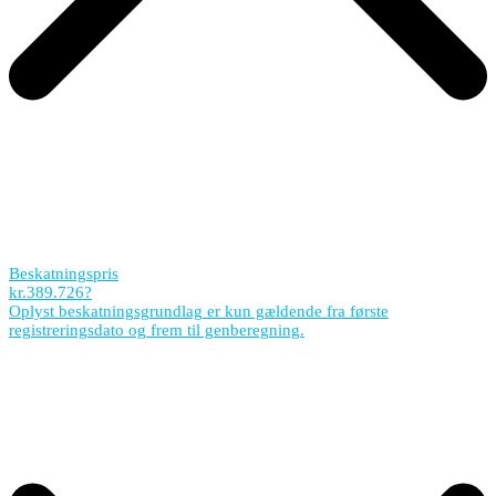
Beskatningspris
kr.
389.726
?
Oplyst beskatningsgrundlag er kun gældende fra første
registreringsdato og frem til genberegning.