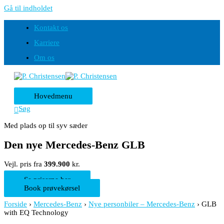
Gå til indholdet
Kontakt os
Karriere
Om os
Hovedmenu
Søg
Med plads op til syv sæder
Den nye Mercedes-Benz GLB
Vejl. pris fra
399.900
kr.
Se priserne her
Book prøvekørsel
Forside
›
Mercedes-Benz
›
Nye personbiler – Mercedes-Benz
›
GLB
with EQ Technology