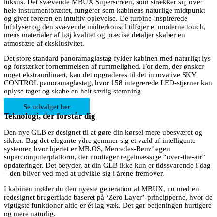
luksus. Det svævende MBUX Superscreen, som strækker sig over
hele instrumentbrættet, fungerer som kabinens naturlige midtpunkt
og giver føreren en intuitiv oplevelse. De turbine-inspirerede
luftdyser og den svævende midterkonsol tilføjer et moderne touch,
mens materialer af høj kvalitet og præcise detaljer skaber en
atmosfære af eksklusivitet.
Det store standard panoramaglastag fylder kabinen med naturligt lys
og forstærker fornemmelsen af rummelighed. For dem, der ønsker
noget ekstraordinært, kan det opgraderes til det innovative SKY
CONTROL panoramaglastag, hvor 158 integrerede LED-stjerner kan
oplyse taget og skabe en helt særlig stemning.
Se udvalget her
Teknologi, der forstår dig
Den nye GLB er designet til at gøre din kørsel mere ubesværet og
sikker. Bag det elegante ydre gemmer sig et væld af intelligente
systemer, hvor hjertet er MB.OS, Mercedes-Benz’ egen
supercomputerplatform, der modtager regelmæssige “over-the-air”
opdateringer. Det betyder, at din GLB ikke kun er tidssvarende i dag
– den bliver ved med at udvikle sig i årene fremover.
I kabinen møder du den nyeste generation af MBUX, nu med en
redesignet brugerflade baseret på ‘Zero Layer’-principperne, hvor de
vigtigste funktioner altid er ét lag væk. Det gør betjeningen hurtigere
og mere naturlig.