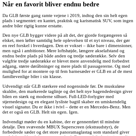
Når en favorit bliver endnu bedre
Da GLB første gang ramte vejene i 2019, indtog den sin helt egen
plads i segmentet: en kantet, praktisk og karismatisk SUV, som ingen
andre biler rigtig kunne erstatte.
Den nye GLB bygger videre på alt det, der gjorde forgængeren så
elsket, men løfter samtidig hele oplevelsen til et nyt niveau, der gør
en reel forskel i hverdagen. Den er vokset – ikke bare i dimensioner,
men også i ambitioner. Mere loftshøjde, længere akselafstand og
endnu bedre plads på både anden og tredje sæderække. Selv den
valgfrie tredje sæderække er blevet mere anvendelig med forbedret
adgang, større døråbninger og mere plads til passagererne. Og med
mulighed for at montere op til fem barnesæder er GLB en af de mest
familievenlige biler i sin klasse.
Udvendigt står GLB stærkere end nogensinde før. De muskuløse
skuldre, den markerede taglinje og det helt nye bagendedesign giver
bilen en stærk og moderne silhuet. Full-LED-forlygter med
stjernedesign og en elegant lysliste bagtil skaber en umiskendelig
visuel signatur. Du er ikke i tvivl – dette er en Mercedes-Benz. Men
det er også en GLB. Helt sin egen. Igen.
Indvendigt møder du en kabine, der er gennemført til mindste
detalje. Den svævende MBUX Superscreen (ekstraudstyr), de
forbedrede sæder og det store panoramaglastag som standard giver