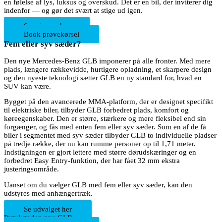
en følelse af lys, luksus og overskud. Det er en bil, der inviterer dig
indenfor — og gør det svært at stige ud igen.
Se priserne her
Book prøvekørsel
Fem eller syv sæder?
Den nye Mercedes-Benz GLB imponerer på alle fronter. Med mere
plads, længere rækkevidde, hurtigere opladning, et skarpere design
og den nyeste teknologi sætter GLB en ny standard for, hvad en
SUV kan være.
Bygget på den avancerede MMA-platform, der er designet specifikt
til elektriske biler, tilbyder GLB forbedret plads, komfort og
køreegenskaber. Den er større, stærkere og mere fleksibel end sin
forgænger, og fås med enten fem eller syv sæder. Som en af de få
biler i segmentet med syv sæder tilbyder GLB to individuelle pladser
på tredje række, der nu kan rumme personer op til 1,71 meter.
Indstigningen er gjort lettere med større dørudskæringer og en
forbedret Easy Entry-funktion, der har fået 32 mm ekstra
justeringsområde.
Uanset om du vælger GLB med fem eller syv sæder, kan den
udstyres med anhængertræk.
Se udvalget her
Prøvkør den nye GLB