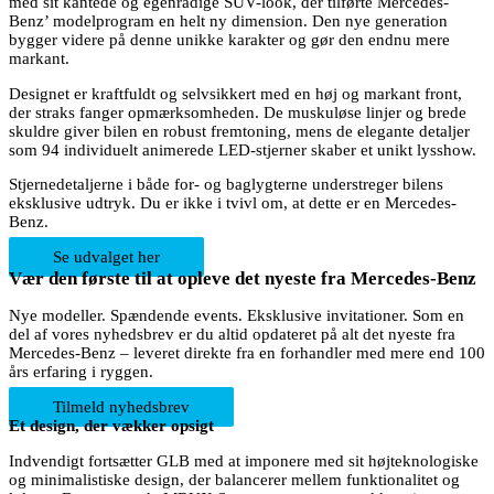
med sit kantede og egenrådige SUV-look, der tilførte Mercedes-
Benz’ modelprogram en helt ny dimension. Den nye generation
bygger videre på denne unikke karakter og gør den endnu mere
markant.
Designet er kraftfuldt og selvsikkert med en høj og markant front,
der straks fanger opmærksomheden. De muskuløse linjer og brede
skuldre giver bilen en robust fremtoning, mens de elegante detaljer
som 94 individuelt animerede LED-stjerner skaber et unikt lysshow.
Stjernedetaljerne i både for- og baglygterne understreger bilens
eksklusive udtryk. Du er ikke i tvivl om, at dette er en Mercedes-
Benz.
Se udvalget her
Vær den første til at opleve det nyeste fra Mercedes-Benz
Nye modeller. Spændende events. Eksklusive invitationer. Som en
del af vores nyhedsbrev er du altid opdateret på alt det nyeste fra
Mercedes-Benz – leveret direkte fra en forhandler med mere end 100
års erfaring i ryggen.
Tilmeld nyhedsbrev
Et design, der vækker opsigt
Indvendigt fortsætter GLB med at imponere med sit højteknologiske
og minimalistiske design, der balancerer mellem funktionalitet og