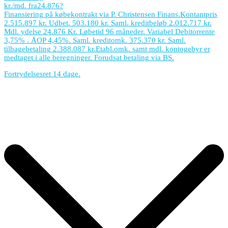
kr./md. fra
24.876
?
Finansiering på købekontrakt via P. Christensen Finans.
Kontantpris
2.515.897 kr. Udbet. 503.180 kr. Saml. kreditbeløb 2.012.717 kr.
Mdl. ydelse 24.876 Kr. Løbetid 96 måneder. Variabel Debitorrente
3,75% . ÅOP 4,45%. Saml. kreditomk. 375.370 kr. Saml.
tilbagebetaling 2.388.087 kr.
Etabl.omk. samt mdl. kontogebyr er
medtaget i alle beregninger. Forudsat betaling via BS.
Fortrydelsesret 14 dage.