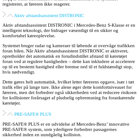
registrerer, at føreren ikke reagerer.
Aktiv afstandsassistent DISTRONIC
Aktiv afstandsassistent DISTRONIC i Mercedes-Benz S-Klasse er en
intelligent teknologi, der bidrager væsentligt til en sikker og
komfortabel køreoplevelse.
Systemet bruger radar og kameraer til løbende at overvåge trafikken
foran bilen. Når Aktiv afstandsassistent DISTRONIC er aktiveret,
opretholder det automatisk en forudindstillet afstand til køretøjet
foran ved at regulere hastigheden – dette kan inkludere at accelerere
op til en bestemt hastighed eller bremse ned til et fuldstændigt stop,
hvis nødvendigt.
Dette gøres helt automatisk, hvilket letter førerens opgave, især i tæt
trafik eller på lange ture. Ikke alene øger dette komfortniveauet for
føreren, men det forbedrer også sikkerheden ved at reducere risikoen
for kollisioner forårsaget af pludselig opbremsning fra forankørende
køretøjer.
PRE-SAFE® PLUS
PRE-SAFE® PLUS er en udvidelse af Mercedes-Benz’ innovative
PRE-SAFE® system, som yderligere forbedrer passagernes
sikkerhed inden en uundgåelig kollision.