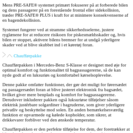
Mens PRE-SAFE® systemet primært fokuserer på at forberede bilen
og dens passagerer på en forestående frontal eller sidekollision,
træder PRE-SAFE® PLUS i kraft for at minimere konsekvenserne af
en bagendekollision.
Systemet fungerer ved at stramme sikkerhedsselerne, justere
ryglænene for at reducere risikoen for piskesmældsskader og, hvis
bilen er stoppet, aktivere bilens bremser for at undgå yderligere
skader ved at blive skubbet ind i et køretøj foran.
Chaufførpakke
Chaufførpakken i Mercedes-Benz S-Klasse er designet med øje for
optimal komfort og funktionalitet til bagpassagererne, så de kan
nyde godt af en luksuriøs og komfortabel kørselsoplevelse.
Denne pakke omfatter funktioner, der gør det muligt for førersædet
og passagersædet foran at blive justeret elektronisk fra bagsædet,
hvilket giver mere benplads og komfort for bagpassagererne.
Derudover inkluderer pakken også luksuriøse tilføjelser såsom
elektrisk justérbare solgardiner i bagruderne, som giver yderligere
privatliv og beskyttelse mod solen. En anden bemærkelsesværdig
funktion er opvarmede og kølede kopholder, som sikrer, at
drikkevarer forbliver ved den ønskede temperatur.
Chaufførpakken er den perfekte tilføjelse for dem, der foretrækker at