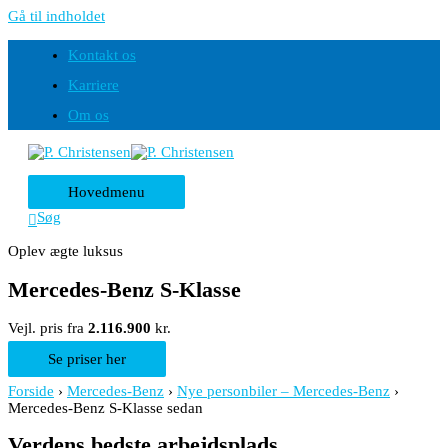
Gå til indholdet
Kontakt os
Karriere
Om os
Hovedmenu
Søg
Oplev ægte luksus
Mercedes-Benz S-Klasse
Vejl. pris fra
2.116.900
kr.
Se priser her
Forside
›
Mercedes-Benz
›
Nye personbiler – Mercedes-Benz
›
Mercedes-Benz S-Klasse sedan
Verdens bedste arbejdsplads