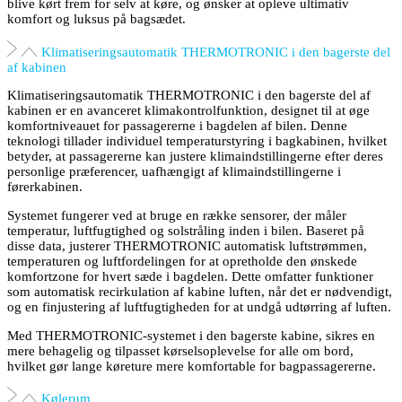
blive kørt frem for selv at køre, og ønsker at opleve ultimativ
komfort og luksus på bagsædet.
Klimatiseringsautomatik THERMOTRONIC i den bagerste del
af kabinen
Klimatiseringsautomatik THERMOTRONIC i den bagerste del af
kabinen er en avanceret klimakontrolfunktion, designet til at øge
komfortniveauet for passagererne i bagdelen af bilen. Denne
teknologi tillader individuel temperaturstyring i bagkabinen, hvilket
betyder, at passagererne kan justere klimaindstillingerne efter deres
personlige præferencer, uafhængigt af klimaindstillingerne i
førerkabinen.
Systemet fungerer ved at bruge en række sensorer, der måler
temperatur, luftfugtighed og solstråling inden i bilen. Baseret på
disse data, justerer THERMOTRONIC automatisk luftstrømmen,
temperaturen og luftfordelingen for at opretholde den ønskede
komfortzone for hvert sæde i bagdelen. Dette omfatter funktioner
som automatisk recirkulation af kabine luften, når det er nødvendigt,
og en finjustering af luftfugtigheden for at undgå udtørring af luften.
Med THERMOTRONIC-systemet i den bagerste kabine, sikres en
mere behagelig og tilpasset kørselsoplevelse for alle om bord,
hvilket gør lange køreture mere komfortable for bagpassagererne.
Kølerum