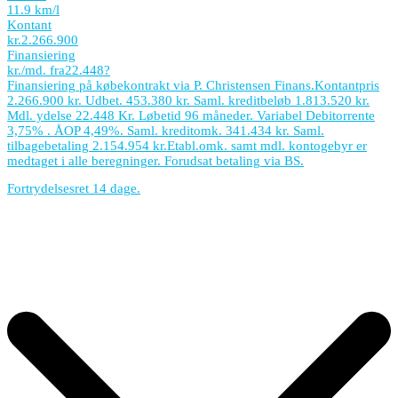
11.9 km/l
Kontant
kr.
2.266.900
Finansiering
kr./md. fra
22.448
?
Finansiering på købekontrakt via P. Christensen Finans.
Kontantpris
2.266.900 kr. Udbet. 453.380 kr. Saml. kreditbeløb 1.813.520 kr.
Mdl. ydelse 22.448 Kr. Løbetid 96 måneder. Variabel Debitorrente
3,75% . ÅOP 4,49%. Saml. kreditomk. 341.434 kr. Saml.
tilbagebetaling 2.154.954 kr.
Etabl.omk. samt mdl. kontogebyr er
medtaget i alle beregninger. Forudsat betaling via BS.
Fortrydelsesret 14 dage.