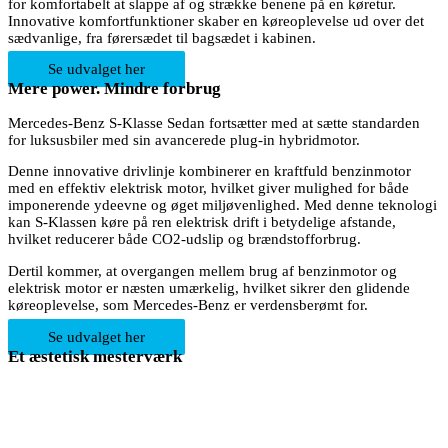
for komfortabelt at slappe af og strække benene på en køretur.
Innovative komfortfunktioner skaber en køreoplevelse ud over det
sædvanlige, fra førersædet til bagsædet i kabinen.
Se udvalget her
Mere power. Mindre forbrug
Mercedes-Benz S-Klasse Sedan fortsætter med at sætte standarden
for luksusbiler med sin avancerede plug-in hybridmotor.
Denne innovative drivlinje kombinerer en kraftfuld benzinmotor
med en effektiv elektrisk motor, hvilket giver mulighed for både
imponerende ydeevne og øget miljøvenlighed. Med denne teknologi
kan S-Klassen køre på ren elektrisk drift i betydelige afstande,
hvilket reducerer både CO2-udslip og brændstofforbrug.
Dertil kommer, at overgangen mellem brug af benzinmotor og
elektrisk motor er næsten umærkelig, hvilket sikrer den glidende
køreoplevelse, som Mercedes-Benz er verdensberømt for.
Se udvalget her
Et æstetisk mesterværk