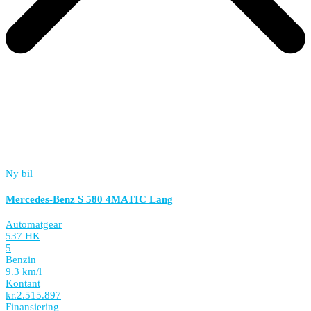
Ny bil
Mercedes-Benz S 580 4MATIC Lang
Automatgear
537 HK
5
Benzin
9.3 km/l
Kontant
kr.
2.515.897
Finansiering