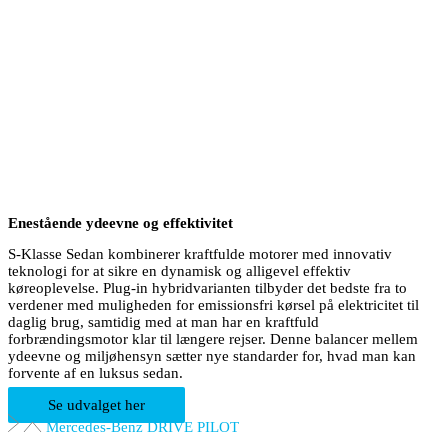
Enestående ydeevne og effektivitet
S-Klasse Sedan kombinerer kraftfulde motorer med innovativ
teknologi for at sikre en dynamisk og alligevel effektiv
køreoplevelse. Plug-in hybridvarianten tilbyder det bedste fra to
verdener med muligheden for emissionsfri kørsel på elektricitet til
daglig brug, samtidig med at man har en kraftfuld
forbrændingsmotor klar til længere rejser. Denne balancer mellem
ydeevne og miljøhensyn sætter nye standarder for, hvad man kan
forvente af en luksus sedan.
Se udvalget her
Mercedes-Benz DRIVE PILOT