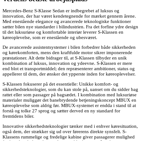
Mercedes-Benz S-Klasse Sedan er indbegrebet af luksus og
innovation, der har været kendetegnende for mærket gennem årene.
Med enestående elegance og avancerede teknologiske funktioner
sætter bilen nye standarder i bilindustrien. Fra det forfine ydre design
til det luksuriøse og komfortable interiør leverer S-Klassen en
køreoplevelse, som er enestående og ubesværet.
De avancerede assistentsystemer i bilen forbedrer både sikkerheden
og kørekomforten, mens den kraftfulde motor sikrer imponerende
præstationer. Alt dette bidrager til, at S-Klassen tilbyder en unik
kombination af luksus, innovation og ydeevne. S-Klassen er mere
end blot et transportmiddel; den repræsenterer ambitioner, status og
appellerer til dem, der ønsker det ypperste inden for køreoplevelser.
S-Klassen fokuserer på det essentielle: Unikke komfort- og
sikkerhedsteknologier, som du kan stole på, uanset om du sidder bag
rattet eller som passager på bagsædet. I kombination med luksuriøse
materialer muliggør det banebrydende betjeningskoncept MBUX en
køreoplevelse som aldrig før. MBUX-systemet er endda i stand til at
forstå og tolke 27 sprog og sætter derved en ny standard for
fremtidens biler.
Innovative sikkerhedsteknologier tænker med i enhver køresituation,
også dem, der strækker sig ud over førerens direkte synsfelt. S-
Klassens rummelige og fredelige kabine giver passagerer mulighed