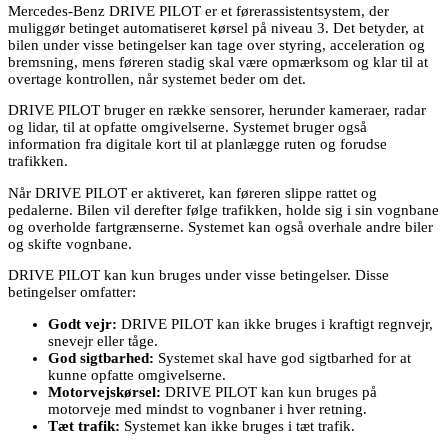
Mercedes-Benz DRIVE PILOT er et førerassistentsystem, der
muliggør betinget automatiseret kørsel på niveau 3. Det betyder, at
bilen under visse betingelser kan tage over styring, acceleration og
bremsning, mens føreren stadig skal være opmærksom og klar til at
overtage kontrollen, når systemet beder om det.
DRIVE PILOT bruger en række sensorer, herunder kameraer, radar
og lidar, til at opfatte omgivelserne. Systemet bruger også
information fra digitale kort til at planlægge ruten og forudse
trafikken.
Når DRIVE PILOT er aktiveret, kan føreren slippe rattet og
pedalerne. Bilen vil derefter følge trafikken, holde sig i sin vognbane
og overholde fartgrænserne. Systemet kan også overhale andre biler
og skifte vognbane.
DRIVE PILOT kan kun bruges under visse betingelser. Disse
betingelser omfatter:
Godt vejr:
DRIVE PILOT kan ikke bruges i kraftigt regnvejr,
snevejr eller tåge.
God sigtbarhed:
Systemet skal have god sigtbarhed for at
kunne opfatte omgivelserne.
Motorvejskørsel:
DRIVE PILOT kan kun bruges på
motorveje med mindst to vognbaner i hver retning.
Tæt trafik:
Systemet kan ikke bruges i tæt trafik.