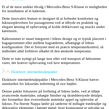
Et af de mest unikke tilvalg i Mercedes-Benz S-Klasse er muligheden
for installation af et kølerum.
Dette innovativt feature er designet til at forbedre komforten og
luksusoplevelsen for passagererne ved at tilbyde en praktisk og
elegant løsning til opbevaring af kolde drikkevarer og snacks under
køreturen.
Kølerummet er smart integreret i bilens design og er typisk placeret i
bagagerummet eller mellem bagsæderne, afhængigt af bilens
konfiguration. Det er forsynet med en præcis temperaturkontrol, så
indholdet altid forbliver afkølet til den ønskede temperatur.
Dette er især nyttigt på lange ture eller ved transport af følsomme
varer, der kræver opbevaring ved lave temperaturer.
Eksklusiv interiørdetaljepakke
Eksklusiv interiørdetaljepakke i Mercedes-Benz S-Klasse hæver
standarden for luksuriøs indretning til nye højder.
Denne pakke fokuserer på forfining af bilens indre, ved at tilføje
avancerede materialer, udsøgte finisher og skræddersyede detaljer,
der forstærker den overordnede æstetiske appel og oplevelse af
luksus. Fra fineste Nappa læder på sæderne til indlagte trædetaljer og
dekorative elementer i børstet metal, hver komponent er udvalgt og