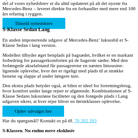
del af vores nyhedsbrev er du altid opdateret på alt det nyeste fra
Mercedes-Benz – leveret direkte fra en forhandler med mere end 100
års erfaring i ryggen.
Tilmeld nyhedsbrev
S-Klasse Sedan Lang
En anden imponerende udgave af Mercedes-Benz’ luksusbil er S-
Klasse Sedan i lang version.
Modellen tilbyder øget benplads på bagsædet, hvilket er en markant
forbedring for passagerkomforten på de bagerste sæder. Med den
forlængede akselafstand får passagererne en næsten limousine-
lignende oplevelse, hvor der er rigeligt med plads til at strække
benene og slappe af under længere ture.
Den ekstra plads betyder også, at bilen er ideel for forretningsbrug,
hvor komfort under lange rejser er afgørende. Kombinationen af S-
Klasse Sedans luksuriøse faciliteter og den forøgede plads i Lang
udgaven sikrer, at hver rejse bliver en førsteklasses oplevelse.
Oplev udvalget her
Har du spørgsmål? Kontakt os på tlf.
70 202 203
S-Klassen. Nu endnu mere eksklusiv