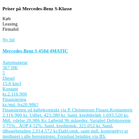
Priser på Mercedes-Benz S-Klasse
Køb
Leasing
Firmabil
Ny bil
Mercedes-Benz S 450d 4MATIC
Automatgear
367 HK
5
Diesel
15.6 km/l
Kontant
kr.
2.116.900
Finansiering
kr./md. fra
20.986
?
Finansiering på købekontrakt via P. Christensen Finans.
Kontantpris
2.116.900 kr. Udbet. 423.380 kr. Saml. kreditbeløb 1.693.520 kr.
Mdl. ydelse 20.986 Kr. Løbetid 96 måneder. Variabel Debitorrente
3,75% . ÅOP 4,52%. Saml. kreditomk. 321.052 kr. Saml.
tilbagebetaling 2.014.572 kr.
Etabl.omk. samt mdl. kontogebyr er
medtaget i alle beregninger. Forudsat betaling via BS.