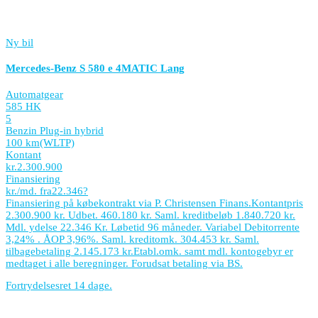
Ny bil
Mercedes-Benz S 580 e 4MATIC Lang
Automatgear
585 HK
5
Benzin Plug-in hybrid
100 km
(WLTP)
Kontant
kr.
2.300.900
Finansiering
kr./md. fra
22.346
?
Finansiering på købekontrakt via P. Christensen Finans.
Kontantpris
2.300.900 kr. Udbet. 460.180 kr. Saml. kreditbeløb 1.840.720 kr.
Mdl. ydelse 22.346 Kr. Løbetid 96 måneder. Variabel Debitorrente
3,24% . ÅOP 3,96%. Saml. kreditomk. 304.453 kr. Saml.
tilbagebetaling 2.145.173 kr.
Etabl.omk. samt mdl. kontogebyr er
medtaget i alle beregninger. Forudsat betaling via BS.
Fortrydelsesret 14 dage.