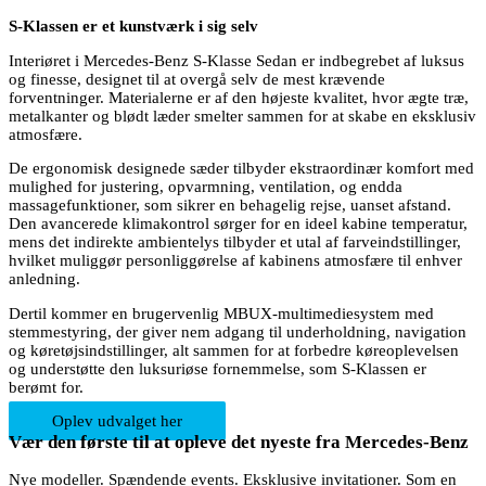
S-Klassen er et kunstværk i sig selv
Interiøret i Mercedes-Benz S-Klasse Sedan er indbegrebet af luksus
og finesse, designet til at overgå selv de mest krævende
forventninger. Materialerne er af den højeste kvalitet, hvor ægte træ,
metalkanter og blødt læder smelter sammen for at skabe en eksklusiv
atmosfære.
De ergonomisk designede sæder tilbyder ekstraordinær komfort med
mulighed for justering, opvarmning, ventilation, og endda
massagefunktioner, som sikrer en behagelig rejse, uanset afstand.
Den avancerede klimakontrol sørger for en ideel kabine temperatur,
mens det indirekte ambientelys tilbyder et utal af farveindstillinger,
hvilket muliggør personliggørelse af kabinens atmosfære til enhver
anledning.
Dertil kommer en brugervenlig MBUX-multimediesystem med
stemmestyring, der giver nem adgang til underholdning, navigation
og køretøjsindstillinger, alt sammen for at forbedre køreoplevelsen
og understøtte den luksuriøse fornemmelse, som S-Klassen er
berømt for.
Oplev udvalget her
Vær den første til at opleve det nyeste fra Mercedes-Benz
Nye modeller. Spændende events. Eksklusive invitationer. Som en