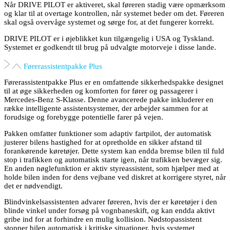
Når DRIVE PILOT er aktiveret, skal føreren stadig være opmærksom
og klar til at overtage kontrollen, når systemet beder om det. Føreren
skal også overvåge systemet og sørge for, at det fungerer korrekt.
DRIVE PILOT er i øjeblikket kun tilgængelig i USA og Tyskland.
Systemet er godkendt til brug på udvalgte motorveje i disse lande.
Førerassistentpakke Plus
Førerassistentpakke Plus er en omfattende sikkerhedspakke designet
til at øge sikkerheden og komforten for fører og passagerer i
Mercedes-Benz S-Klasse. Denne avancerede pakke inkluderer en
række intelligente assistentsystemer, der arbejder sammen for at
forudsige og forebygge potentielle farer på vejen.
Pakken omfatter funktioner som adaptiv fartpilot, der automatisk
justerer bilens hastighed for at opretholde en sikker afstand til
forankørende køretøjer. Dette system kan endda bremse bilen til fuld
stop i trafikken og automatisk starte igen, når trafikken bevæger sig.
En anden nøglefunktion er aktiv styreassistent, som hjælper med at
holde bilen inden for dens vejbane ved diskret at korrigere styret, når
det er nødvendigt.
Blindvinkelsassistenten advarer føreren, hvis der er køretøjer i den
blinde vinkel under forsøg på vognbaneskift, og kan endda aktivt
gribe ind for at forhindre en mulig kollision. Nødstopassistent
stopper bilen automatisk i kritiske situationer, hvis systemet