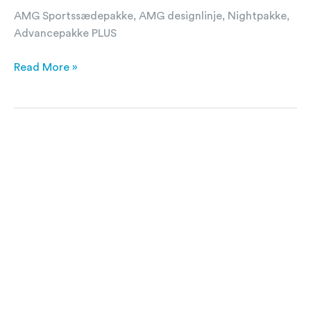
AMG Sportssædepakke, AMG designlinje, Nightpakke,
Advancepakke PLUS
Read More »
Mercedes-
Benz
C300
d
2,0
D
AMG
Premium
9G-
Tronic