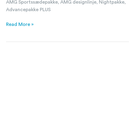
AMG Sportssædepakke, AMG designlinje, Nightpakke,
Advancepakke PLUS
Read More »
Mercedes-
Benz
CLA200
Shooting
Brake
1,3
AMG
Line
7G-
DCT
163HK