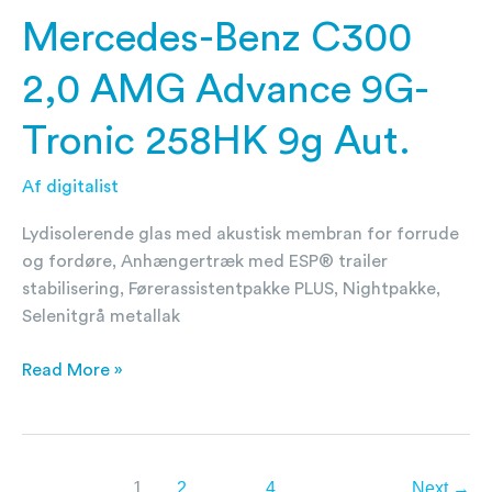
Mercedes-Benz C300
2,0 AMG Advance 9G-
Tronic 258HK 9g Aut.
Af
digitalist
Lydisolerende glas med akustisk membran for forrude
og fordøre, Anhængertræk med ESP® trailer
stabilisering, Førerassistentpakke PLUS, Nightpakke,
Selenitgrå metallak
Read More »
1
2
…
4
Next
→