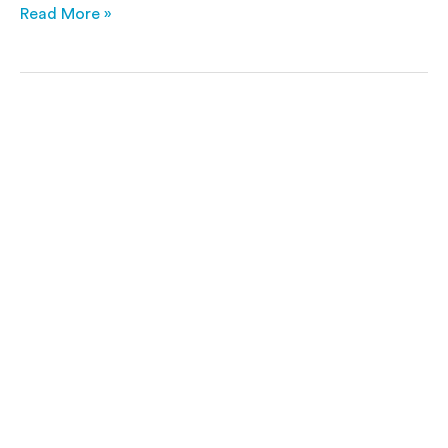
Read More »
Mercedes-
Benz
CLA200
1,3
AMG
Night
Edition
7G-
DCT
163HK
7g
Aut.