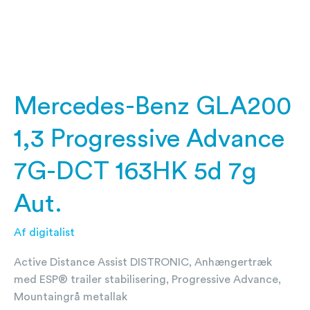
7G-
DCT
163HK
5d
7g
Aut.
Mercedes-Benz GLA200
1,3 Progressive Advance
7G-DCT 163HK 5d 7g
Aut.
Af
digitalist
Active Distance Assist DISTRONIC, Anhængertræk
med ESP® trailer stabilisering, Progressive Advance,
Mountaingrå metallak