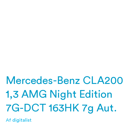
1,3
AMG
Night
Edition
7G-
DCT
163HK
7g
Aut.
Mercedes-Benz CLA200
1,3 AMG Night Edition
7G-DCT 163HK 7g Aut.
Af
digitalist