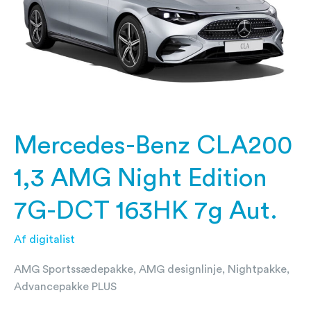
Edition
7G-
DCT
163HK
7g
Aut.
Mercedes-Benz CLA200
1,3 AMG Night Edition
7G-DCT 163HK 7g Aut.
Af
digitalist
AMG Sportssædepakke, AMG designlinje, Nightpakke,
Advancepakke PLUS