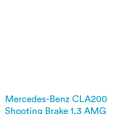
Mercedes-
Benz
CLA200
Shooting
Brake
1,3
AMG
Line
7G-
DCT
163HK
Stc
7g
Aut.
Mercedes-Benz CLA200
Shooting Brake 1,3 AMG