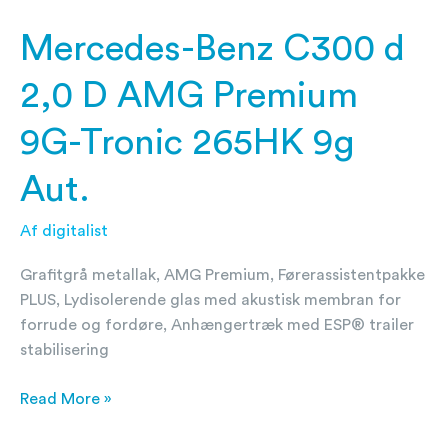
265HK
9g
Mercedes-Benz C300 d
Aut.
2,0 D AMG Premium
9G-Tronic 265HK 9g
Aut.
Af
digitalist
Grafitgrå metallak, AMG Premium, Førerassistentpakke
PLUS, Lydisolerende glas med akustisk membran for
forrude og fordøre, Anhængertræk med ESP® trailer
stabilisering
Read More »