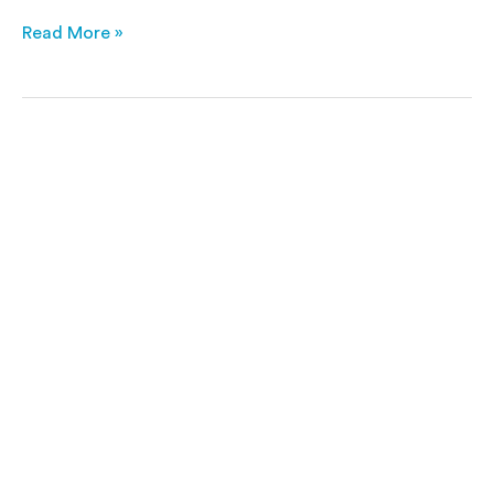
Read More »
Mercedes-
Benz
C300
2,0
AMG
Advance
9G-
Tronic
258HK
9g
Aut.