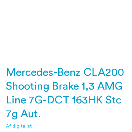
Brake
1,3
AMG
Line
7G-
DCT
163HK
Stc
7g
Aut.
Mercedes-Benz CLA200
Shooting Brake 1,3 AMG
Line 7G-DCT 163HK Stc
7g Aut.
Af
digitalist