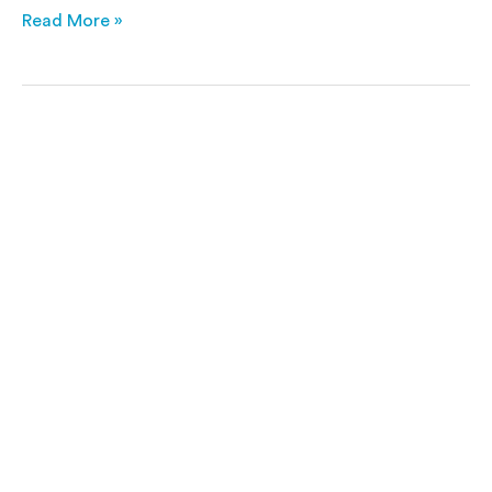
Read More »
Mercedes-
Benz
GLA
250+
Electric