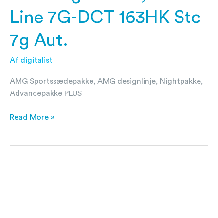
Line 7G-DCT 163HK Stc
7g Aut.
Af
digitalist
AMG Sportssædepakke, AMG designlinje, Nightpakke,
Advancepakke PLUS
Read More »
Mercedes-
Benz
CLA200
Shooting