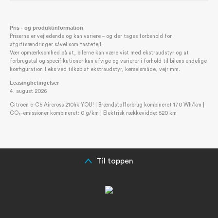
KOMFORT OG FUNKTION
Varmepumpe (standard)
Pris - og produktinformation
Priserne er vejledende og kan variere – og der tages forbehold for
afgiftsændringer såvel som tastefejl.
Vær opmærksomhed på at, bilerne kan være vist med ekstraudstyr og at
forbrugstal og specifikationer kan afvige og varierer i forhold til bilens endelige
konfiguration f.eks ved tilkøb af ekstraudstyr, kørselsmåde, vejr mm.
Leasingbetingelser
4. august 2026
Citroën ë-C5 Aircross 210hk YOU! | Brændstofforbrug kombineret 170 Wh/km |
CO₂-emissioner kombineret: 0 g/km | Elektrisk rækkevidde: 520 km
Til toppen