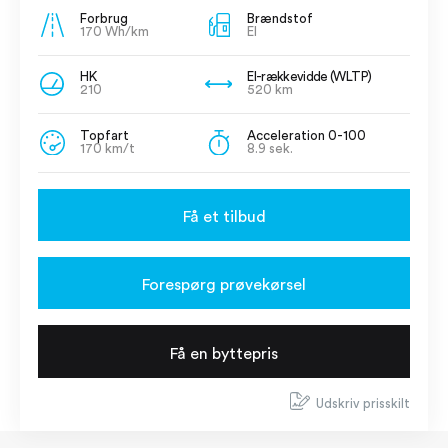
Forbrug
Brændstof
170 Wh/km
El
HK
El-rækkevidde (WLTP)
210
520 km
Topfart
Acceleration 0-100
170 km/t
8.9 sek.
Få et tilbud
Forespørg prøvekørsel
Få en byttepris
Udskriv prisskilt