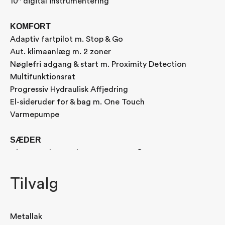
10" digital instrumentering
KOMFORT
Adaptiv fartpilot m. Stop & Go
Aut. klimaanlæg m. 2 zoner
Nøglefri adgang & start m. Proximity Detection
Multifunktionsrat
Progressiv Hydraulisk Affjedring
El-sideruder for & bag m. One Touch
Varmepumpe
SÆDER
Citroën Advanced Comfort Seats®
Højdejusterbart fører- og passagersæde
Individuelt nedfældelige bagsæder (40/20/40)
Tilvalg
SIKKERHED
6 airbags
Metallak