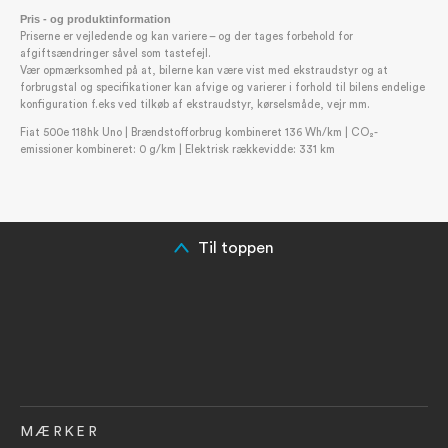
Pris - og produktinformation
Priserne er vejledende og kan variere – og der tages forbehold for
afgiftsændringer såvel som tastefejl.
Vær opmærksomhed på at, bilerne kan være vist med ekstraudstyr og at
forbrugstal og specifikationer kan afvige og varierer i forhold til bilens endelige
konfiguration f.eks ved tilkøb af ekstraudstyr, kørselsmåde, vejr mm.
Fiat 500e 118hk Uno | Brændstofforbrug kombineret 136 Wh/km | CO₂-
emissioner kombineret: 0 g/km | Elektrisk rækkevidde: 331 km
Til toppen
MÆRKER