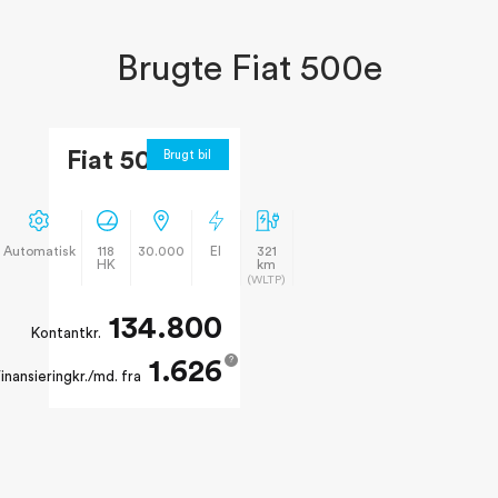
Brugte Fiat 500e
Fiat 500e
Brugt bil
Automatisk
118
30.000
El
321
HK
km
(WLTP)
134.800
Kontant
kr.
1.626
?
inansiering
kr./md. fra