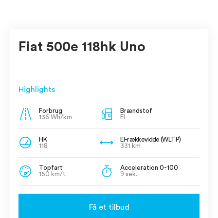
Fiat 500e 118hk Uno
Highlights
Forbrug
Brændstof
136 Wh/km
El
HK
El-rækkevidde (WLTP)
118
331 km
Topfart
Acceleration 0-100
150 km/t
9 sek.
Få et tilbud