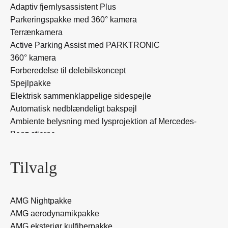
Adaptiv fjernlysassistent Plus
Parkeringspakke med 360° kamera
Terrænkamera
Active Parking Assist med PARKTRONIC
360° kamera
Forberedelse til delebilskoncept
Spejlpakke
Elektrisk sammenklappelige sidespejle
Automatisk nedblændeligt bakspejl
Ambiente belysning med lysprojektion af Mercedes-
Benz stjerne
KEYLESS-GO komfortpakke
HANDS-FREE ACCESS
Tilvalg
KEYLESS-GO
MBUX navigation Premium
Forberedelse til navigation services
AMG Nightpakke
Forberedelse til Live Traffic Information
AMG aerodynamikpakke
Harddisk navigation
AMG eksteriør kulfiberpakke