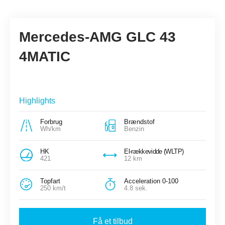
Mercedes-AMG GLC 43
4MATIC
Highlights
Forbrug
Brændstof
Wh/km
Benzin
HK
El-rækkevidde (WLTP)
421
12 km
Topfart
Acceleration 0-100
250 km/t
4.8 sek.
Få et tilbud