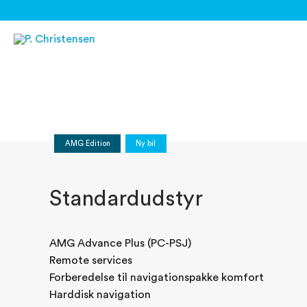
Gå
til
indholdet
AMG Edition
Ny bil
Standardudstyr
AMG Advance Plus (PC-PSJ)
Remote services
Forberedelse til navigationspakke komfort
Harddisk navigation