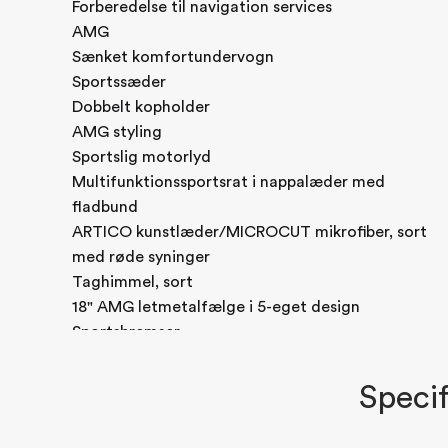
Forberedelse til navigation services
AMG
Sænket komfortundervogn
Sportssæder
Dobbelt kopholder
AMG styling
Sportslig motorlyd
Multifunktionssportsrat i nappalæder med
fladbund
ARTICO kunstlæder/MICROCUT mikrofiber, sort
med røde syninger
Taghimmel, sort
18" AMG letmetalfælge i 5-eget design
Sportsbremser
AMG måtter
Sænket komfortundervogn
Specif
TIREFIT
Sportsbremser