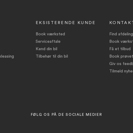
EKSISTERENDE KUNDE
KONTAK
Book værksted
Find afdeling
Serviceaftale
Book værks
Kend din bil
Få et tilbud
leasing
Tilbehør til din bil
Book prøvet
Giv os feed
Tilmeld nyh
FØLG OS PÅ DE SOCIALE MEDIER