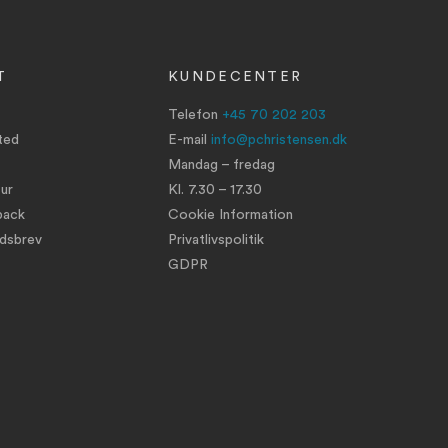
T
KUNDECENTER
Telefon
+45 70 202 203
ted
E-mail
info@pchristensen.dk
Mandag – fredag
ur
Kl. 7.30 – 17.30
back
Cookie Information
edsbrev
Privatlivspolitik
GDPR