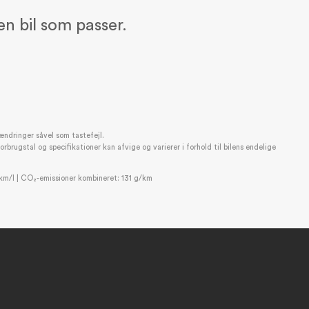
en bil som passer.
ændringer såvel som tastefejl.
rugstal og specifikationer kan afvige og varierer i forhold til bilens endelige
m/l | CO₂-emissioner kombineret: 131 g/km