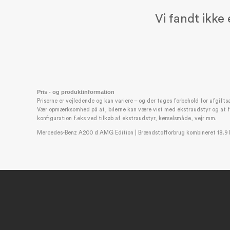
Parkeringspakke med bakkamera
Vi fandt ikke 
Active Parking Assist med PARKTRONIC
Bakkamera
Ambientebelysning (64 farver)
LED High performance forlygter
Trådløs opladning, foran
KEYLESS-GO
Pris - og produktinformation
10,25" digitalt instrumentdisplay
Priserne er vejledende og kan variere – og der tages forbehold for afgifts
Spejlpakke
Vær opmærksomhed på at, bilerne kan være vist med ekstraudstyr og at forb
konfiguration f.eks ved tilkøb af ekstraudstyr, kørselsmåde, vejr mm.
Elektrisk sammenklappelige sidespejle
Mercedes-Benz A200 d AMG Edition | Brændstofforbrug kombineret 18.9 k
Eksteriør
Natsort (LU-696)
Sommerdæk (SA-R01)
Vinduesvisker med regnsensor (SA-345)
Interiør
AMG indstigningslister (PS-012#)