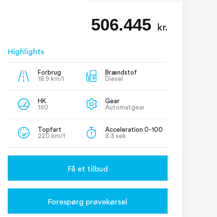
506.445
kr.
Highlights
Forbrug
Brændstof
18.9 km/l
Diesel
HK
Gear
150
Automatgear
Topfart
Acceleration 0-100
220 km/t
8.3 sek.
Få et tilbud
Forespørg prøvekørsel