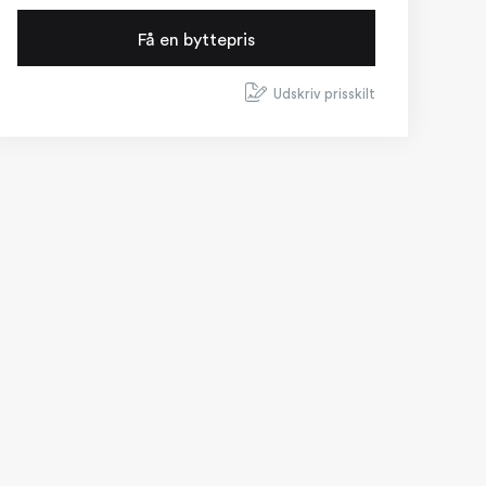
Få en byttepris
Udskriv prisskilt