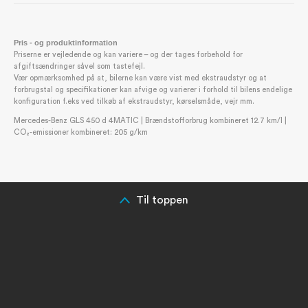
Projektions funktion via forlygter - Animation[SA-
43U]
Sidespejler, justerbare fra insiden[PS-069#]
Pris - og produktinformation
Priserne er vejledende og kan variere – og der tages forbehold for
Sommerdæk[SA-R01]
afgiftsændringer såvel som tastefejl.
Spejlpakke[PC-P49]
Vær opmærksomhed på at, bilerne kan være vist med ekstraudstyr og at
forbrugstal og specifikationer kan afvige og varierer i forhold til bilens endelige
Automatisk nedblændeligt bakspejl[SA-252]
konfiguration f.eks ved tilkøb af ekstraudstyr, kørselsmåde, vejr mm.
Elektrisk sammenklappelige sidespejle[SA-500]
Mercedes-Benz GLS 450 d 4MATIC | Brændstofforbrug kombineret 12.7 km/l |
Projectering af Mercedes-Benz logo[SA-587]
CO₂-emissioner kombineret: 205 g/km
Symbol projektions funktion[SA-30U]
Tagræling[PS-591#]
TIREFIT[SA-B51]
Transportbeskyttelse[SA-679]
Til toppen
Interiør
3. sæderække[SA-845]
5+2 sæder[SA-226]
Ambiente belysning[SA-876]
AMG indstigningslister[PS-012#]