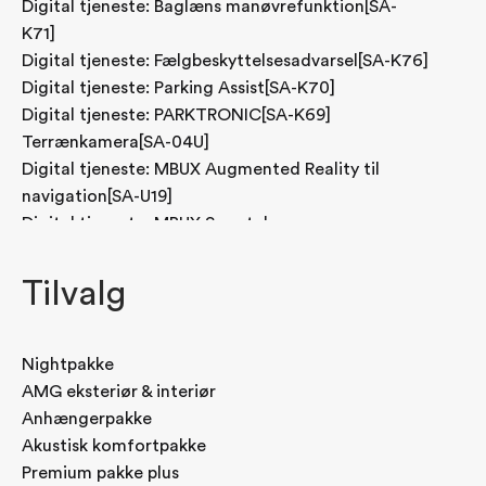
Digital tjeneste: Baglæns manøvrefunktion[SA-
K71]
Digital tjeneste: Fælgbeskyttelsesadvarsel[SA-K76]
Digital tjeneste: Parking Assist[SA-K70]
Digital tjeneste: PARKTRONIC[SA-K69]
Terrænkamera[SA-04U]
Digital tjeneste: MBUX Augmented Reality til
navigation[SA-U19]
Digital tjeneste: MBUX Smartphone
integrationspakke[SA-14U]
Dobbelte solskærme, foran[SA-543]
Tilvalg
Dæktryksovervågning (TPMS)[SA-475]
El-opvarmede bagsæder[SA-872]
ENERGIZING AIR CONTROL[PC-P53]
Nightpakke
KEYLESS-GO komfortpakke[PC-P17]
AMG eksteriør & interiør
Digital tjeneste: Forberedelse til digital nøgle[SA-
Anhængerpakke
896]
Akustisk komfortpakke
HANDS-FREE ACCESS[SA-871]
Premium pakke plus