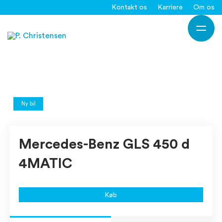
Gå
Kontakt os
Karriere
Om os
til
Ho
indholdet
Ny bil
Mercedes-Benz GLS 450 d
4MATIC
Køb