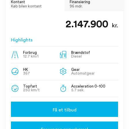
Kontant
Finansiering
Køb bilen kontant
96 mdr.
2.147.900
kr.
Highlights
Forbrug
Brændstof
12.7 km/l
Diesel
HK
Gear
367
Automatgear
Topfart
Acceleration 0-100
250 km/t
5.7 sek.
Få et tilbud