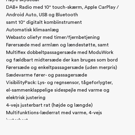
DAB+ Radio med 10" touch-skærm, Apple CarPlay /
Android Auto, USB og Bluetooth
samt 10" digitalt kombiinstrument
Automatisk klimaanlæg
Webasto oliefyr med timer/fjernbetjening
Førersæde med armlæn og lændestøtte, samt
Multiflex dobbeltpassagersæde med ModuWork
og fældbart midtersæde der kan bruges som bord
Førersæde og enkeltpassagersæde (uden merpris)
Sædevarme fører- og passagersæde
VisibilityPack: Lys- og regnsensor, tågeforlygter,
el-sammenklappelige sidespejle med varme og
elektrisk justering
4-vejs justerbart rat (højde og længde)
Multifunktions-læderrat med varme, 4-vejs
justerbart
Fjernbetjent centrallås med separat låsning af