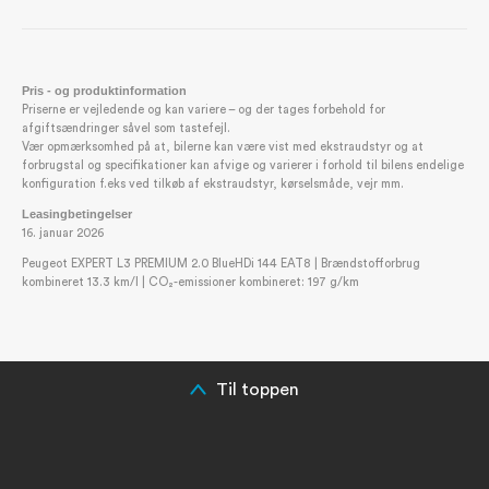
Pris - og produktinformation
Priserne er vejledende og kan variere – og der tages forbehold for
afgiftsændringer såvel som tastefejl.
Vær opmærksomhed på at, bilerne kan være vist med ekstraudstyr og at
forbrugstal og specifikationer kan afvige og varierer i forhold til bilens endelige
konfiguration f.eks ved tilkøb af ekstraudstyr, kørselsmåde, vejr mm.
Leasingbetingelser
16. januar 2026
Peugeot EXPERT L3 PREMIUM 2.0 BlueHDi 144 EAT8 | Brændstofforbrug
kombineret 13.3 km/l | CO₂-emissioner kombineret: 197 g/km
Til toppen