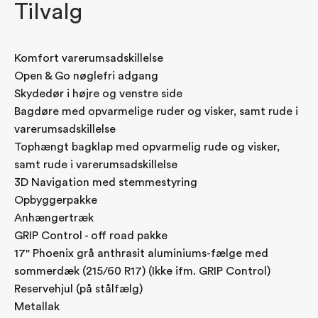
varerum
Tilvalg
Elektrisk parkeringsbremse
Interior Look Pack
El-betjente sideruder med antiklem og one-touch i
Komfort varerumsadskillelse
begge sider
Open & Go nøglefri adgang
Intelligent fartpilot med skiltegenkendelse og
Skydedør i højre og venstre side
advarsel ved for høj hastighed.
Bagdøre med opvarmelige ruder og visker, samt rude i
Vognbaneassistent, holder automatisk bilen i sin
varerumsadskillelse
vognbane, er aktiv ved 65-180 km/t
Tophængt bagklap med opvarmelig rude og visker,
Avanceret nødbremsesystem, advarer om
samt rude i varerumsadskillelse
kollissionsrisiko og bremser bilen ned
3D Navigation med stemmestyring
Automatisk fjernlys
Opbyggerpakke
Træthedsdetektor
Anhængertræk
Dæktryksadvarsel
GRIP Control - off road pakke
Adaptiv fartpilot
17'' Phoenix grå anthrasit aluminiums-fælge med
Selealarmer på alle pladser
sommerdæk (215/60 R17) (Ikke ifm. GRIP Control)
Frontairbags samt sideairbags til fører og
Reservehjul (på stålfælg)
forsædepassager
Metallak