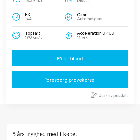
13.3 km/l
Diesel
HK
Gear
144
Automatgear
Topfart
Acceleration 0-100
170 km/t
11 sek.
Få et tilbud
Forespørg prøvekørsel
Udskriv prisskilt
5 års tryghed med i købet