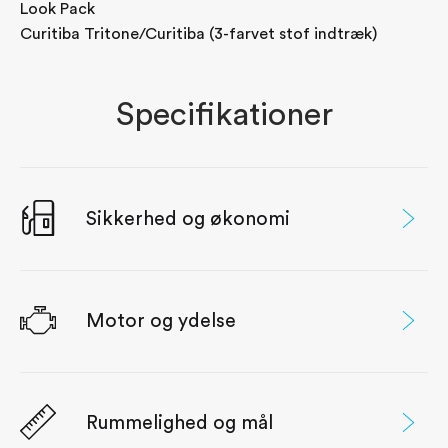
Surround wiew, bakkamera, P-sensorer for og bag
Look Pack
og Blind Spot Detection
Curitiba Tritone/Curitiba (3-farvet stof indtræk)
Tågeforlygter
LED forlygter
Punkterings kit (12V kompressor + limsæt)
Specifikationer
Dæktryksovervågning (TPMS)
Hvid Icy Standardlak
Sikkerhed og økonomi
Motor og ydelse
Rummelighed og mål