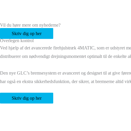
Vil du høre mere om nyhederne?
Skriv dig op her
Overlegen kontrol
Ved hjælp af det avancerede firehjulstræk 4MATIC, som er udstyret me
distribuerer om nødvendigt drejningsmomentet optimalt til de enkelte aks
Den nye GLC’s bremsesystem er avanceret og designet til at give føreren
har også en ekstra sikkerhedsfunktion, der sikrer, at bremserne altid virker
Skriv dig op her