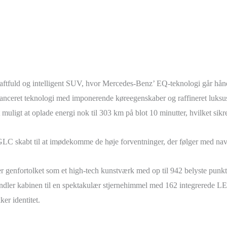
kraftfuld og intelligent SUV, hvor Mercedes-Benz’ EQ-teknologi går hå
nceret teknologi med imponerende køreegenskaber og raffineret luksus.
ligt at oplade energi nok til 303 km på blot 10 minutter, hvilket sikrer 
 GLC skabt til at imødekomme de høje forventninger, der følger med n
 er genfortolket som et high-tech kunstværk med op til 942 belyste pun
ler kabinen til en spektakulær stjernehimmel med 162 integrerede LED
er identitet.