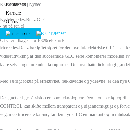
Gå
P. Christensen | Nyhed
Kontakt os
til
Karriere
Ny Mercedes-Benz GLC
indholdet
Om os
- nu på ren el
Læs mere
GLC er tilbage - nu 100% elektrisk
Mercedes-Benz har løftet sløret for den nye fuldelektriske GLC – en 
videreudvikling af den succesfulde GLC-serie kombinerer modellen ava
klare selv lange ture uden kompromis. Den nye batteriteknologi gør det mu
Med særligt fokus på effektivitet, rækkevidde og ydeevne, er den nye
Designet er lige så visionært som teknologien: Den ikoniske kølergrill
CONTROL kan skifte mellem transparent og uigennemsigtigt og forvand
vegan-certificerede kabine, får den nye GLC en markant og fremtidssikk