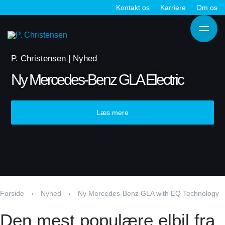
Gå
Kontakt os
Karriere
Om os
til
Hov
indholdet
P. Christensen | Nyhed
Ny Mercedes-Benz GLA Electric
Læs mere
Forside
›
Nyhed
›
Ny Mercedes-Benz GLA with EQ Technology
Den mest populære elbil fra