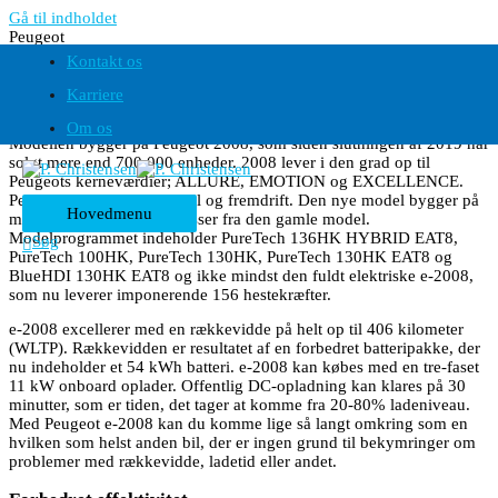
Gå til indholdet
Peugeot
Ny 2008
Kontakt os
Forbedret design - FLere egenskaber
Karriere
Peugeot e-2008 er nu tilbage i et forbedret og mere modigt design.
Om os
Modellen bygger på Peugeot 2008, som siden slutningen af 2019 har
solgt mere end 700.000 enheder. 2008 lever i den grad op til
Peugeots kerneværdier; ALLURE, EMOTION og EXCELLENCE.
Peugeot 2008 udtrykker stil og fremdrift. Den nye model bygger på
Hovedmenu
mange af de samme successer fra den gamle model.
Modelprogrammet indeholder PureTech 136HK HYBRID EAT8,
Søg
PureTech 100HK, PureTech 130HK, PureTech 130HK EAT8 og
BlueHDI 130HK EAT8 og ikke mindst den fuldt elektriske e-2008,
som nu leverer imponerende 156 hestekræfter.
e-2008 excellerer med en rækkevidde på helt op til 406 kilometer
(WLTP). Rækkevidden er resultatet af en forbedret batteripakke, der
nu indeholder et 54 kWh batteri. e-2008 kan købes med en tre-faset
11 kW onboard oplader. Offentlig DC-opladning kan klares på 30
minutter, som er tiden, det tager at komme fra 20-80% ladeniveau.
Med Peugeot e-2008 kan du komme lige så langt omkring som en
hvilken som helst anden bil, der er ingen grund til bekymringer om
problemer med rækkevidde, ladetid eller andet.