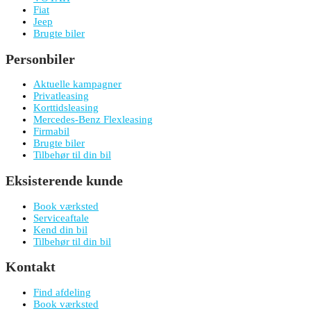
Fiat
Jeep
Brugte biler
Personbiler
Aktuelle kampagner
Privatleasing
Korttidsleasing
Mercedes-Benz Flexleasing
Firmabil
Brugte biler
Tilbehør til din bil
Eksisterende kunde
Book værksted
Serviceaftale
Kend din bil
Tilbehør til din bil
Kontakt
Find afdeling
Book værksted