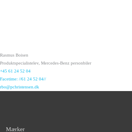
Rasmus Boisen
Produktspecialistelev, Mercedes-Benz personbiler
+45 61 24 52 04
Facetime: //61 24 52 04//
rbo@pchristensen.dk
Mærker