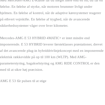
Med Mercedes-AMG E-Klasse får du meget mere end en bil; du får en
følelse. En følelse af styrke, når motoren brummer livligt under
hjelmen. En følelse af kontrol, når de adaptive køresystemer reagerer
på ethvert vejrskifte. En følelse af tryghed, når de avancerede
sikkerhedssystemer våger over hver kilometer.
Mercedes-AMG E 53 HYBRID 4MATIC+ er intet mindre end
imponerende. E 53 HYBRID leverer førsteklasses præstationer, drevet
af det avancerede plug-in hybriddrivlinjekoncept med en imponerende
elektrisk rækkevidde på op til 100 km (WLTP). Med AMG-
parameterstyring, bagakselstyring og AMG RIDE CONTROL er den
med til at sikre høj præcision.
AMG E 53 får pulsen til at stige