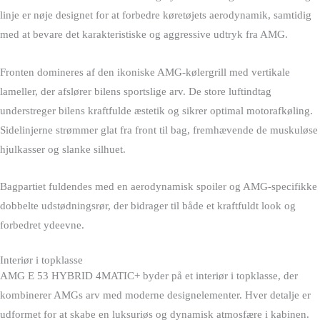
linje er nøje designet for at forbedre køretøjets aerodynamik, samtidig
med at bevare det karakteristiske og aggressive udtryk fra AMG.
Fronten domineres af den ikoniske AMG-kølergrill med vertikale
lameller, der afslører bilens sportslige arv. De store luftindtag
understreger bilens kraftfulde æstetik og sikrer optimal motorafkøling.
Sidelinjerne strømmer glat fra front til bag, fremhævende de muskuløse
hjulkasser og slanke silhuet.
Bagpartiet fuldendes med en aerodynamisk spoiler og AMG-specifikke
dobbelte udstødningsrør, der bidrager til både et kraftfuldt look og
forbedret ydeevne.
Interiør i topklasse
AMG E 53 HYBRID 4MATIC+ byder på et interiør i topklasse, der
kombinerer AMGs arv med moderne designelementer. Hver detalje er
udformet for at skabe en luksuriøs og dynamisk atmosfære i kabinen.