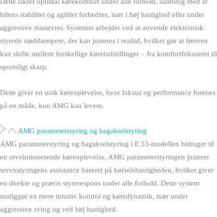
Dette sikrer optimal kørekomfort under alle forhold, samtidig med at
bilens stabilitet og agilitet forbedres, især i høj hastighed eller under
aggressive manøvrer. Systemet arbejder ved at anvende elektronisk
styrede støddæmpere, der kan justeres i realtid, hvilket gør at føreren
kan skifte mellem forskellige køreindstillinger – fra komfortfokuseret til
sportsligt skarp.
Dette giver en unik køreoplevelse, hvor luksus og performance forenes
på en måde, kun AMG kan levere.
AMG parameterstyring og bagakselstyring
AMG parameterstyring og bagakselstyring i E 53-modellen bidrager til
en revolutionerende køreoplevelse. AMG parameterstyringen justerer
servostyringens assistance baseret på kørselshastigheden, hvilket giver
en direkte og præcis styrerespons under alle forhold. Dette system
muliggør en mere intuitiv kontrol og køredynamik, især under
aggressive sving og ved høj hastighed.