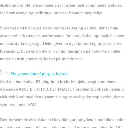
ekstreme forhold. Disse materialer hjælper med at minimere risikoen
for bremsesvigt og nedbringe bremseafstanden betydeligt.
Systemet omfatter også større bremseskiver og kalibre, der er nøje
afstemt efter køretøjets performance for at opnå den optimale balance
mellem styrke og vægt. Dette giver en øget kontrol og præcision ved
bremsning, hvad enten det er ved høj hastighed på motorvejen eller
under teknisk krævende kørsel på snoede veje.
Ny generation af plug-in hybrid
Med det innovative P2 plug-in hybriddrivlinjekoncept kombinerer
Mercedes-AMG E 53 HYBRID 4MATIC+ problemfrit effektiviteten af
elektrisk kraft med den dynamiske og sportslige køreoplevelse, der er
synonymt med AMG.
Den forbedrede elektriske rækkevidde gør højtydende mobilitet endnu
mere imponerende. AC-opladning er standard med mulighed for DC-