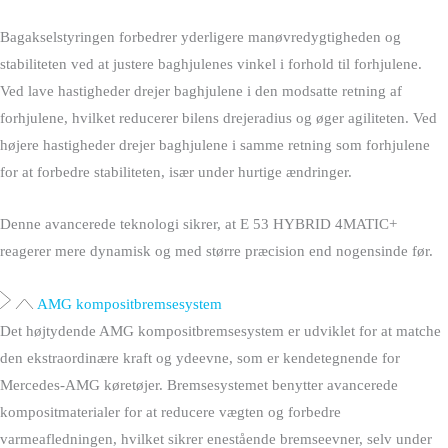
Bagakselstyringen forbedrer yderligere manøvredygtigheden og
stabiliteten ved at justere baghjulenes vinkel i forhold til forhjulene.
Ved lave hastigheder drejer baghjulene i den modsatte retning af
forhjulene, hvilket reducerer bilens drejeradius og øger agiliteten. Ved
højere hastigheder drejer baghjulene i samme retning som forhjulene
for at forbedre stabiliteten, især under hurtige ændringer.
Denne avancerede teknologi sikrer, at E 53 HYBRID 4MATIC+
reagerer mere dynamisk og med større præcision end nogensinde før.
AMG kompositbremsesystem
Det højtydende AMG kompositbremsesystem er udviklet for at matche
den ekstraordinære kraft og ydeevne, som er kendetegnende for
Mercedes-AMG køretøjer. Bremsesystemet benytter avancerede
kompositmaterialer for at reducere vægten og forbedre
varmeafledningen, hvilket sikrer enestående bremseevner, selv under